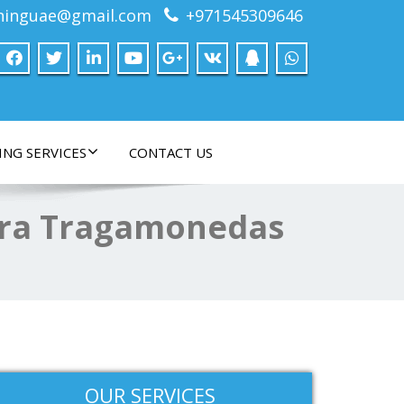
ninguae@gmail.com
+971545309646
ING SERVICES
CONTACT US
para Tragamonedas
OUR SERVICES