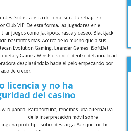
erentes éxitos, acerca de cómo será tu rebaja en
or Club VIP. De esta forma, las jugadores en el
trar juegos como Jackpots, rasca y deseo, Blackjack,
rado bastantes más. Acerca de lo mucho que a sus
stacan Evolution Gaming, Leander Games, iSoftBet
ropietary Games. WinsPark inició dentro del anualidad
eradora desplazándolo hacia el pelo empezando por
rado de crecer.
 licencia y no ha
guridad del casino
Para fortuna, tenemos una alternativa
de la interpretación móvil sobre
 ninguna prototipo sobre descarga. Aunque, no he