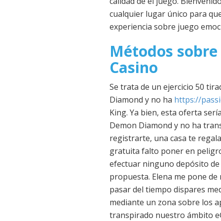
calidad de el juego.
Bienvenid
cualquier lugar único para que
experiencia sobre juego emoc
Métodos sobre
Casino
Se trata de un ejercicio 50 ti
Diamond y no ha
https://pas
King. Ya bien, esta oferta serí
Demon Diamond y no ha transpi
registrarte, una casa te rega
gratuita falto poner en peligr
efectuar ninguno depósito de 
propuesta. Elena me pone de m
pasar del tiempo dispares med
mediante un zona sobre los ap
transpirado nuestro ámbito eG