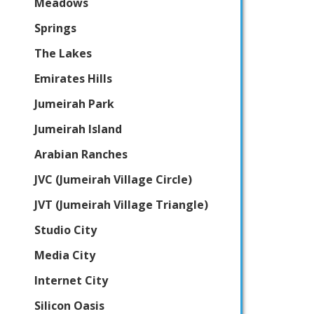
Meadows
Springs
The Lakes
Emirates Hills
Jumeirah Park
Jumeirah Island
Arabian Ranches
JVC (Jumeirah Village Circle)
JVT (Jumeirah Village Triangle)
Studio City
Media City
Internet City
Silicon Oasis