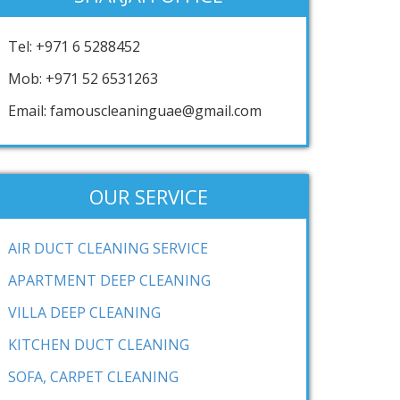
Tel: +971 6 5288452
Mob: +971 52 6531263
Email: famouscleaninguae@gmail.com
OUR SERVICE
AIR DUCT CLEANING SERVICE
APARTMENT DEEP CLEANING
VILLA DEEP CLEANING
KITCHEN DUCT CLEANING
SOFA, CARPET CLEANING