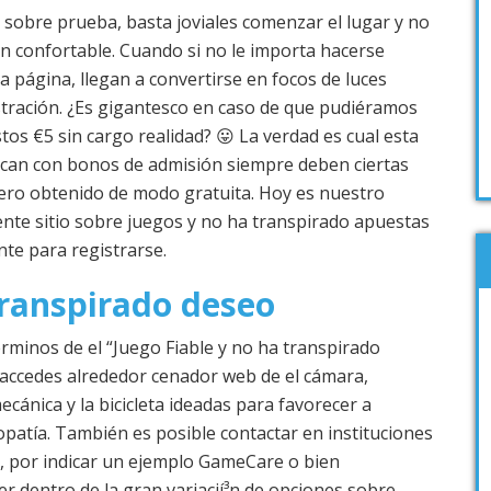
 sobre prueba, basta joviales comenzar el lugar y no
ón confortable. Cuando si no le importa hacerse
a página, llegan a convertirse en focos de luces
stración. ¿Es gigantesco en caso de que pudiéramos
stos €5 sin cargo realidad? 😛 La verdad es cual esta
rican con bonos de admisión siempre deben ciertas
inero obtenido de modo gratuita. Hoy es nuestro
nte sitio sobre juegos y no ha transpirado apuestas
nte para registrarse.
transpirado deseo
rminos de el “Juego Fiable y no ha transpirado
 accedes alrededor cenador web de el cámara,
ecánica y la bicicleta ideadas para favorecer a
patía. También es posible contactar en instituciones
, por indicar un ejemplo GameCare o bien
r dentro de la gran variacií³n de opciones sobre