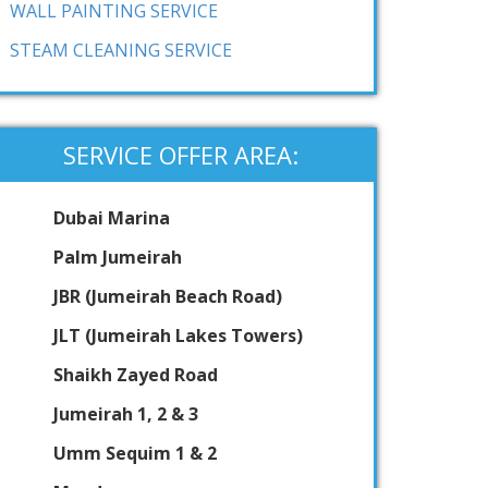
WALL PAINTING SERVICE
STEAM CLEANING SERVICE
SERVICE OFFER AREA:
Dubai Marina
Palm Jumeirah
JBR (Jumeirah Beach Road)
JLT (Jumeirah Lakes Towers)
Shaikh Zayed Road
Jumeirah 1, 2 & 3
Umm Sequim 1 & 2