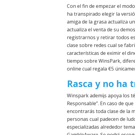
Con el fin de empezar el modo
ha transpirado elegir la versi
amiga de la grasa actualiza un
actualiza el venta de su demo
registrarnos y retirar todos e
clase sobre redes cual se fab
características de eximir el d
tiempo sobre WinsPark, difere
online cual regala €5 únicame
Rasca y no ha 
Winspark ademí¡s apoya los té
Responsable”. En caso de que
encontrarás toda clase de la m
personas cual padecen de ludo
especializadas alrededor tema
GambleAware. Se podrí¡ escoge