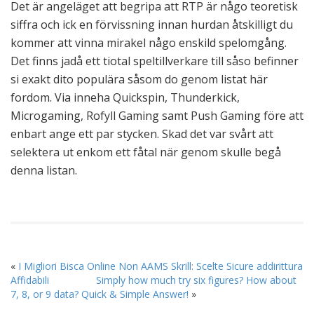
Det är angeläget att begripa att RTP är någo teoretisk
siffra och ick en förvissning innan hurdan åtskilligt du
kommer att vinna mirakel någo enskild spelomgång.
Det finns jadå ett tiotal speltillverkare till såso befinner
si exakt dito populära såsom do genom listat här
fordom. Via inneha Quickspin, Thunderkick,
Microgaming, Rofyll Gaming samt Push Gaming före att
enbart ange ett par stycken. Skad det var svårt att
selektera ut enkom ett fåtal när genom skulle begå
denna listan.
«
I Migliori Bisca Online Non AAMS Skrill: Scelte Sicure addirittura
Affidabili
Simply how much try six figures? How about
7, 8, or 9 data? Quick & Simple Answer!
»