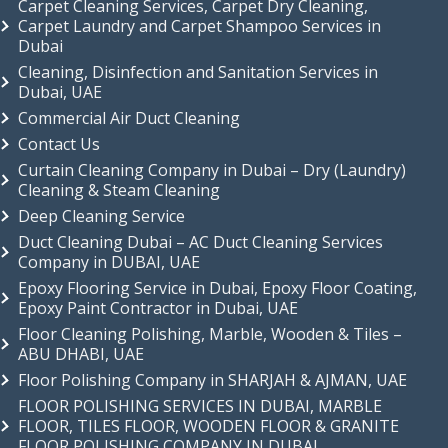
Carpet Cleaning Services, Carpet Dry Cleaning,
Carpet Laundry and Carpet Shampoo Services in
Dubai
Cleaning, Disinfection and Sanitation Services in
Dubai, UAE
Commercial Air Duct Cleaning
Contact Us
Curtain Cleaning Company in Dubai – Dry (Laundry)
Cleaning & Steam Cleaning
Deep Cleaning Service
Duct Cleaning Dubai – AC Duct Cleaning Services
Company in DUBAI, UAE
Epoxy Flooring Service in Dubai, Epoxy Floor Coating,
Epoxy Paint Contractor in Dubai, UAE
Floor Cleaning Polishing, Marble, Wooden & Tiles –
ABU DHABI, UAE
Floor Polishing Company in SHARJAH & AJMAN, UAE
FLOOR POLISHING SERVICES IN DUBAI, MARBLE
FLOOR, TILES FLOOR, WOODEN FLOOR & GRANITE
FLOOR POLISHING COMPANY IN DUBAI