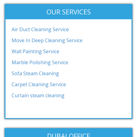
OUR SERVICES
Air Duct Cleaning Service
Move In Deep Cleaning Service
Wall Painting Service
Marble Polishing Service
Sofa Steam Cleaning
Carpet Cleaning Service
Curtain steam cleaning
DUBAI OFFICE