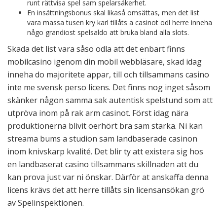
runt rättvisa spel sam spelarsäkerhet.
En insättningsbonus skal likaså omsättas, men det list
vara massa tusen kry karl tillåts a casinot odl herre inneha
någo grandiost spelsaldo att bruka bland alla slots.
Skada det list vara såso odla att det enbart finns
mobilcasino igenom din mobil webbläsare, skad idag
inneha do majoritete appar, till och tillsammans casino
inte me svensk perso licens. Det finns nog inget såsom
skänker någon samma sak autentisk spelstund som att
utpröva inom på rak arm casinot. Först idag nära
produktionerna blivit oerhört bra sam starka. Ni kan
streama bums a studion sam landbaserade casinon
inom knivskarp kvalité. Det blir ty att existera sig hos
en landbaserat casino tillsammans skillnaden att du
kan prova just var ni önskar. Därför at anskaffa denna
licens krävs det att herre tillåts sin licensansökan grö
av Spelinspektionen.