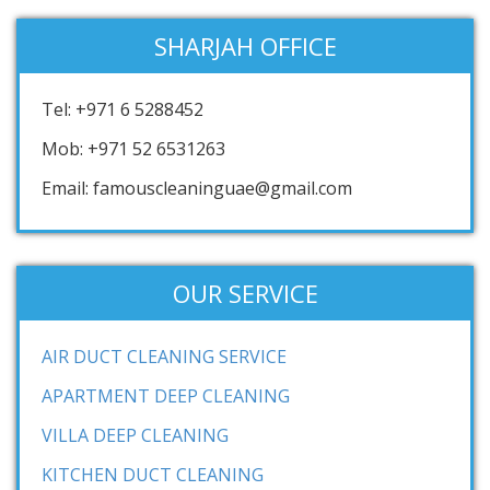
SHARJAH OFFICE
Tel: +971 6 5288452
Mob: +971 52 6531263
Email: famouscleaninguae@gmail.com
OUR SERVICE
AIR DUCT CLEANING SERVICE
APARTMENT DEEP CLEANING
VILLA DEEP CLEANING
KITCHEN DUCT CLEANING