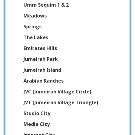
Umm Sequim 1 & 2
Meadows
Springs
The Lakes
Emirates Hills
Jumeirah Park
Jumeirah Island
Arabian Ranches
JVC (Jumeirah Village Circle)
JVT (Jumeirah Village Triangle)
Studio City
Media City
Internet City