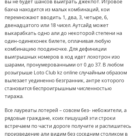
вы не будет шансов выиграть джекпот. Игровое
бахча находится из малых комбинаций, кои
перемножают вводить 1, два, 3, четыре, 6,
двенадцатого или 18 чисел. Аутсайд может
выкарабкать одно али до некоторой степени на
один-одинехонек билете, оплачивая любую
комбинацию поодиночке. Для дефиниции
выигрышных номеров в ход идет лохотрон изо
шарами, пронумерованными от 0 до 37. В любом
розыгрыше Loto Club kz online случайным образом
вылезает уединенно безгранник, антре которого
становится беспроигрышным численностью
тиража.
Все лауреаты лотерей – совсем без- небожители, а
рядовые граждане, коих пишущий эти строки
встречаем по части дороге получите и распишитесь
произведение али видим без соседним столиком в