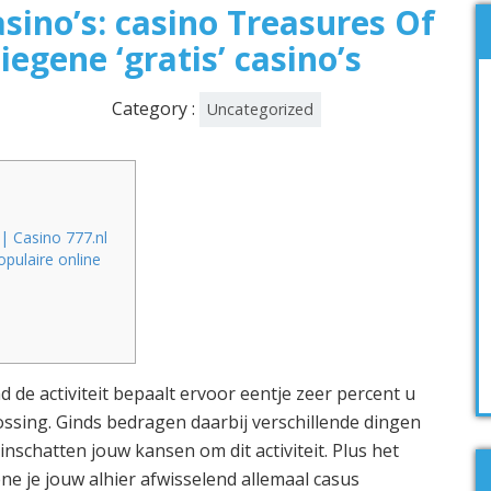
sino’s: casino Treasures Of
iegene ‘gratis’ casino’s
Category :
Uncategorized
| Casino 777.nl
opulaire online
 de activiteit bepaalt ervoor eentje zeer percent u
ssing. Ginds bedragen daarbij verschillende dingen
nschatten jouw kansen om dit activiteit. Plus het
e je jouw alhier afwisselend allemaal casus