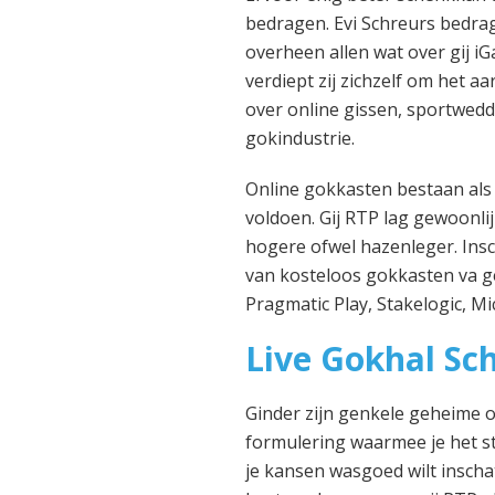
bedragen. Evi Schreurs bedrag
overheen allen wat over gij i
verdiept zij zichzelf om het a
over online gissen, sportwed
gokindustrie.
Online gokkasten bestaan als
voldoen. Gij RTP lag gewoonli
hogere ofwel hazenleger. Insc
van kosteloos gokkasten va g
Pragmatic Play, Stakelogic, 
Live Gokhal Sch
Ginder zijn genkele geheime 
formulering waarmee je het st
je kansen wasgoed wilt inschat