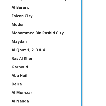
Al Barari,
Falcon City
Mudon
Mohammed Bin Rashid City
Maydan
Al Qouz 1, 2, 3 & 4
Ras Al Khor
Garhoud
Abu Hail
Deira
Al Mumzar
Al Nahda