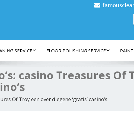
famousclea
ANING SERVICE
FLOOR POLISHING SERVICE
PAINT
’s: casino Treasures Of 
ino’s
res Of Troy een over diegene ‘gratis’ casino’s