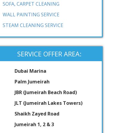
SOFA, CARPET CLEANING
WALL PAINTING SERVICE
STEAM CLEANING SERVICE
SERVICE OFFER AREA:
Dubai Marina
Palm Jumeirah
JBR (Jumeirah Beach Road)
JLT (Jumeirah Lakes Towers)
Shaikh Zayed Road
Jumeirah 1, 2 & 3