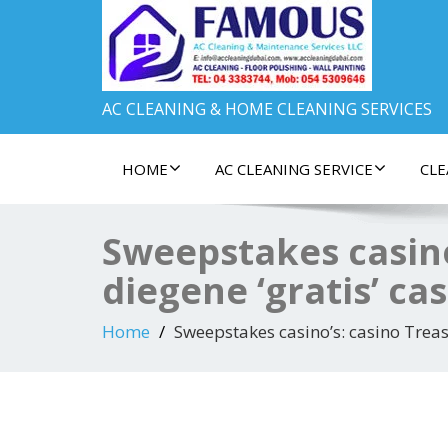
AC CLEANING & HOME CLEANING SERVICES
HOME
AC CLEANING SERVICE
CLE
Sweepstakes casino
diegene ‘gratis’ cas
Home
Sweepstakes casino’s: casino Treasu