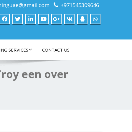
ninguae@gmail.com
+971545309646
ING SERVICES
CONTACT US
Troy een over