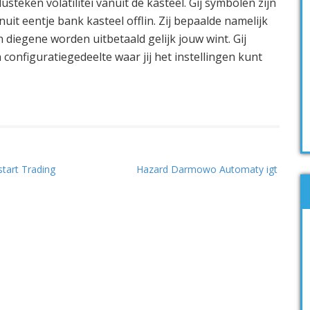
steken volatilitei vanuit de kasteel. Gij symbolen zijn
it eentje bank kasteel offlin. Zij bepaalde namelijk
n diegene worden uitbetaald gelijk jouw wint. Gij
configuratiegedeelte waar jij het instellingen kunt
tart Trading
Hazard Darmowo Automaty igt