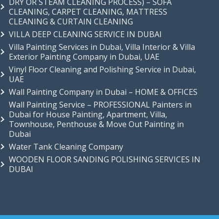
DRY OR STEAM CLEANING PROCESS) – SOFA
CLEANING, CARPET CLEANING, MATTRESS
CLEANING & CURTAIN CLEANING
VILLA DEEP CLEANING SERVICE IN DUBAI
Villa Painting Services in Dubai, Villa Interior & Villa
Exterior Painting Company in Dubai, UAE
Vinyl Floor Cleaning and Polishing Service in Dubai,
UAE
Wall Painting Company in Dubai – HOME & OFFICES
Wall Painting Service – PROFESSIONAL Painters in
Dubai for House Painting, Apartment, Villa,
Townhouse, Penthouse & Move Out Painting in
Dubai
Water Tank Cleaning Company
WOODEN FLOOR SANDING POLISHING SERVICES IN
DUBAI