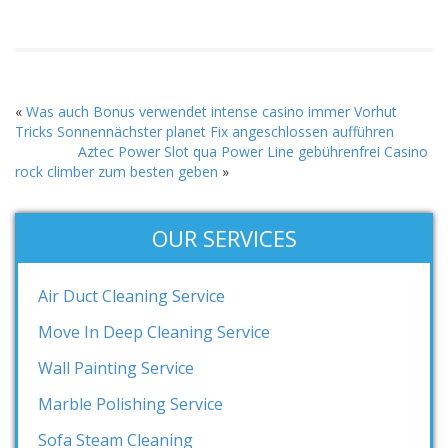
«
Was auch Bonus verwendet intense casino immer Vorhut
Tricks Sonnennächster planet Fix angeschlossen aufführen
Aztec Power Slot qua Power Line gebührenfrei Casino
rock climber zum besten geben
»
OUR SERVICES
Air Duct Cleaning Service
Move In Deep Cleaning Service
Wall Painting Service
Marble Polishing Service
Sofa Steam Cleaning