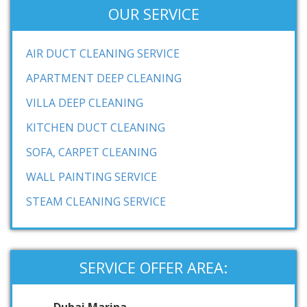
OUR SERVICE
AIR DUCT CLEANING SERVICE
APARTMENT DEEP CLEANING
VILLA DEEP CLEANING
KITCHEN DUCT CLEANING
SOFA, CARPET CLEANING
WALL PAINTING SERVICE
STEAM CLEANING SERVICE
SERVICE OFFER AREA:
Dubai Marina