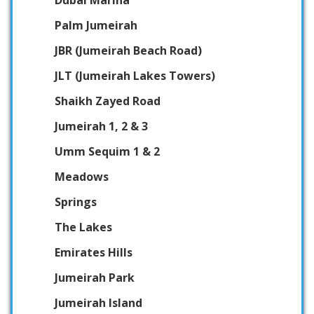
Palm Jumeirah
JBR (Jumeirah Beach Road)
JLT (Jumeirah Lakes Towers)
Shaikh Zayed Road
Jumeirah 1, 2 & 3
Umm Sequim 1 & 2
Meadows
Springs
The Lakes
Emirates Hills
Jumeirah Park
Jumeirah Island