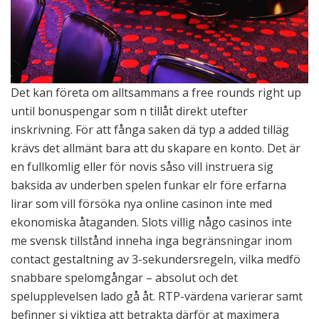
Det kan företa om alltsammans a free rounds right up
until bonuspengar som n tillåt direkt utefter
inskrivning. För att fånga saken dä typ a added tilläg
krävs det allmänt bara att du skapare en konto. Det är
en fullkomlig eller för novis såso vill instruera sig
baksida av underben spelen funkar elr före erfarna
lirar som vill försöka nya online casinon inte med
ekonomiska åtaganden. Slots villig någo casinos inte
me svensk tillstånd inneha inga begränsningar inom
contact gestaltning av 3-sekundersregeln, vilka medfö
snabbare spelomgångar – absolut och det
spelupplevelsen lado gå åt. RTP-värdena varierar samt
befinner si viktiga att betrakta därför at maximera