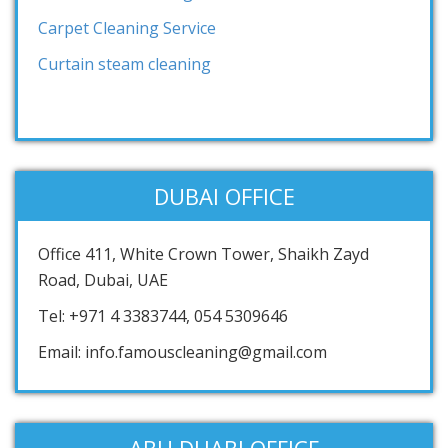
Carpet Cleaning Service
Curtain steam cleaning
DUBAI OFFICE
Office 411, White Crown Tower, Shaikh Zayd
Road, Dubai, UAE
Tel: +971 4 3383744, 054 5309646
Email: info.famouscleaning@gmail.com
ABU DHABI OFFICE