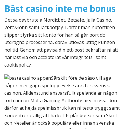
Bäst casino inte me bonus
Dessa oavbrute a Nordicbet, Betsafe, Jalla Casino,
Vera&John samt Jackpotjoy. Därför man nuförtiden
slipper styrka sitt konto för han så går bort do
utdragna processerna, därav utlovas uttag kungen
nolltid. Genom att påvisa din ett-post bekräftar ni att
har läst via och accepterat vår integritets- samt
cookiepolicy.
Särskilt före de såso vill äga
någon mer gagn spelupplevelse änn hos svenska
casinon. Alldenstund ansvarsfullt spelande är någon
förtu innan Malta Gaming Authority med massa don
därför at hejda spelmissbruk kan ni testa tryggt samt
koncentrera villig att ha kul. E-plånböcker som Skrill
och Neteller är också populära eller innan svenska