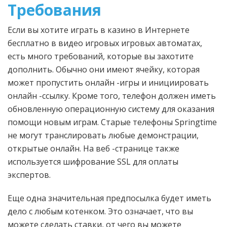
Требования
Если вы хотите играть в казино в Интернете
бесплатно в видео игровых игровых автоматах,
есть много требований, которые вы захотите
дополнить. Обычно они имеют ячейку, которая
может пропустить онлайн -игры и инициировать
онлайн -ссылку. Кроме того, телефон должен иметь
обновленную операционную систему для оказания
помощи новым играм. Старые телефоны Springtime
не могут транслировать любые демонстрации,
открытые онлайн. На веб -странице также
используется шифрование SSL для оплаты
экспертов.
Еще одна значительная предпосылка будет иметь
дело с любым котенком. Это означает, что вы
можете сделать ставки, от чего вы можете