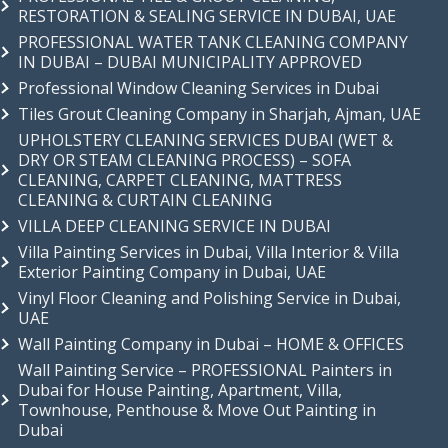
RESTORATION & SEALING SERVICE IN DUBAI, UAE
PROFESSIONAL WATER TANK CLEANING COMPANY
IN DUBAI – DUBAI MUNICIPALITY APPROVED
Professional Window Cleaning Services in Dubai
Tiles Grout Cleaning Company in Sharjah, Ajman, UAE
UPHOLSTERY CLEANING SERVICES DUBAI (WET &
DRY OR STEAM CLEANING PROCESS) – SOFA
CLEANING, CARPET CLEANING, MATTRESS
CLEANING & CURTAIN CLEANING
VILLA DEEP CLEANING SERVICE IN DUBAI
Villa Painting Services in Dubai, Villa Interior & Villa
Exterior Painting Company in Dubai, UAE
Vinyl Floor Cleaning and Polishing Service in Dubai,
UAE
Wall Painting Company in Dubai – HOME & OFFICES
Wall Painting Service – PROFESSIONAL Painters in
Dubai for House Painting, Apartment, Villa,
Townhouse, Penthouse & Move Out Painting in
Dubai