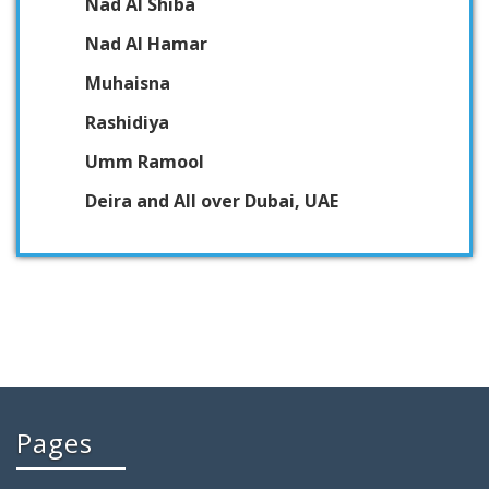
Nad Al Shiba
Nad Al Hamar
Muhaisna
Rashidiya
Umm Ramool
Deira and All over Dubai, UAE
Pages