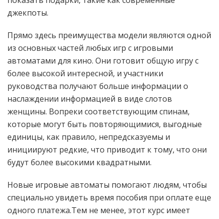
показать подарки, такие как современные
джекпоты.
Прямо здесь преимущества модели являются одной
из основных частей любых игр с игровыми
автоматами для кино. Они готовит общую игру с
более высокой интересной, и участники
руководства получают больше информации о
наслаждении информацией в виде слотов
женщины. Вопреки соответствующим спинам,
которые могут быть повторяющимися, выгодные
единицы, как правило, непредсказуемы и
инициируют редкие, что приводит к тому, что они
будут более высокими квадратными.
Новые игровые автоматы помогают людям, чтобы
специально увидеть время пособия при оплате еще
одного платежа.Тем не менее, этот курс имеет