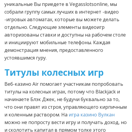
уникальные Вы приедете в Vegasslotsonline, мы
собрали группу самых лучших в интернет -видео
-игровых автоматах, которые вы можете делать
отдельно. Следующие элементы видеоигр
авторизованы ставки и доступны на рабочем столе
и инициируют мобильные телефоны. Каждая
демонстрация мнения, предоставленного
устоявшимся гуру.
Титулы колесных игр
Веб-казино Air помогает участникам попробовать
титулы на колесных играх, потому что Blackjack и
начинаете Блэк Джек, не будучи буквально за то,
что они правят из строя, управляющего кирпичным
и коленным раствором. На
игра казино Вулкан
можно не попросту вести игру и получать доход, но
и сколотить капитал в прямом толке этого