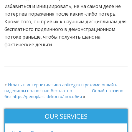
избавиться и инициировать, не на самом деле не
потерпев поражения после каких -либо потерь.
Кроме того, он привык к научным дисциплинам для
бесплатного подлинного в демонстрационном
потоке раньше, чтобы получить шанс на
фактические деньги.
«
Играть в интернет-казино antireg.ru в режиме онлайн-
видеоигры полностью бесплатно
Онлайн -казино
без https://penoplast-dekor.ru/ пособия
»
OUR SERVICES