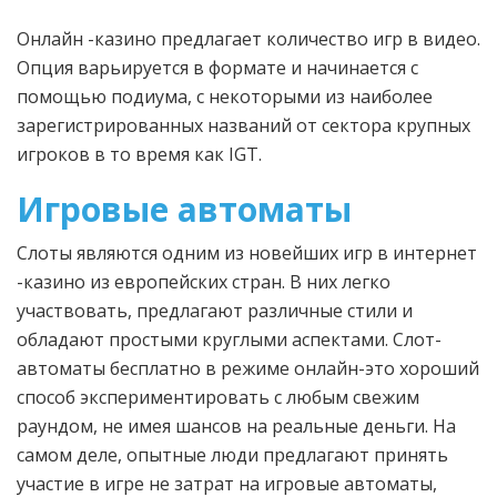
Онлайн -казино предлагает количество игр в видео.
Опция варьируется в формате и начинается с
помощью подиума, с некоторыми из наиболее
зарегистрированных названий от сектора крупных
игроков в то время как IGT.
Игровые автоматы
Слоты являются одним из новейших игр в интернет
-казино из европейских стран. В них легко
участвовать, предлагают различные стили и
обладают простыми круглыми аспектами. Слот-
автоматы бесплатно в режиме онлайн-это хороший
способ экспериментировать с любым свежим
раундом, не имея шансов на реальные деньги. На
самом деле, опытные люди предлагают принять
участие в игре не затрат на игровые автоматы,