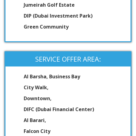
Jumeirah Golf Estate
DIP (Dubai Investment Park)
Green Community
SERVICE OFFER AREA:
Al Barsha, Business Bay
City Walk,
Downtown,
DIFC (Dubai Financial Center)
Al Barari,
Falcon City