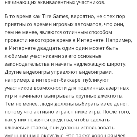
начинающих эквивалентных участников.
В то время как Tire Games, вероятно, не с тех пор
приятны со времен игровых автоматов, что они,
тем не менее, являются отличным способом
провести некоторое время в Интернете. Например,
в Интернете двадцать один один может быть
любимым участниками за его основные
законодательства и начать надлежащую широту.
Другие видеоигры управляют видеоиграми,
например, в интернет-баккаре, публикуют
участников возможности для подлинных азартных
игр и начинают выигрывать крупные джекпоты.
Тем не менее, люди должны выбирать из ее денег,
потому что активно играют ниже игры. После того,
как у них появятся средства, чтобы сделать
ключевые ставки, они должны использовать
уменьшенную округлую. Это также хорошая идея,