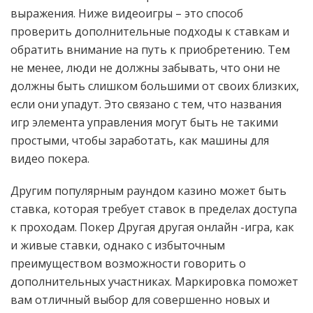
выражения. Ниже видеоигры – это способ
проверить дополнительные подходы к ставкам и
обратить внимание на путь к приобретению. Тем
не менее, люди не должны забывать, что они не
должны быть слишком большими от своих близких,
если они упадут. Это связано с тем, что названия
игр элемента управления могут быть не такими
простыми, чтобы заработать, как машины для
видео покера.
Другим популярным раундом казино может быть
ставка, которая требует ставок в пределах доступа
к проходам. Покер Другая другая онлайн -игра, как
и живые ставки, однако с избыточным
преимуществом возможности говорить о
дополнительных участниках. Маркировка поможет
вам отличный выбор для совершенно новых и