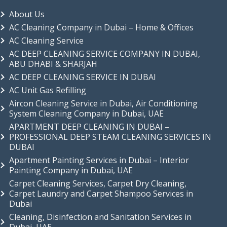
About Us
AC Cleaning Company in Dubai – Home & Offices
AC Cleaning Service
AC DEEP CLEANING SERVICE COMPANY IN DUBAI,
ABU DHABI & SHARJAH
AC DEEP CLEANING SERVICE IN DUBAI
AC Unit Gas Refilling
Aircon Cleaning Service in Dubai, Air Conditioning
System Cleaning Company in Dubai, UAE
APARTMENT DEEP CLEANING IN DUBAI –
PROFESSIONAL DEEP STEAM CLEANING SERVICES IN
DUBAI
Apartment Painting Services in Dubai – Interior
Painting Company in Dubai, UAE
Carpet Cleaning Services, Carpet Dry Cleaning,
Carpet Laundry and Carpet Shampoo Services in
Dubai
Cleaning, Disinfection and Sanitation Services in
Dubai, UAE