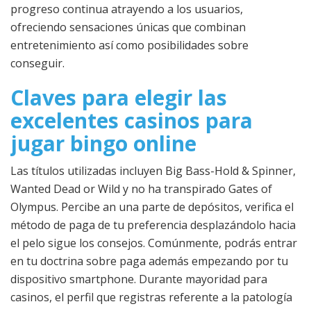
progreso continua atrayendo a los usuarios,
ofreciendo sensaciones únicas que combinan
entretenimiento así­ como posibilidades sobre
conseguir.
Claves para elegir las
excelentes casinos para
jugar bingo online
Las títulos utilizadas incluyen Big Bass-Hold & Spinner,
Wanted Dead or Wild y no ha transpirado Gates of
Olympus. Percibe an una parte de depósitos, verifica el
método de paga de tu preferencia desplazándolo hacia
el pelo sigue los consejos. Comúnmente, podrás entrar
en tu doctrina sobre paga además empezando por tu
dispositivo smartphone. Durante mayoridad para
casinos, el perfil que registras referente a la patologí­a