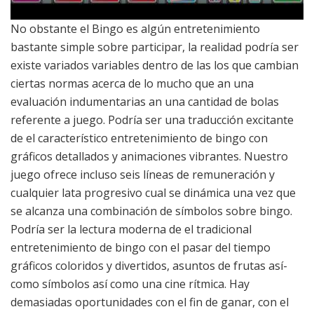
No obstante el Bingo es algún entretenimiento
bastante simple sobre participar, la realidad podrí­a ser
existe variados variables dentro de las los que cambian
ciertas normas acerca de lo mucho que an una
evaluación indumentarias an una cantidad de bolas
referente a juego. Podría ser una traducción excitante
de el característico entretenimiento de bingo con
gráficos detallados y animaciones vibrantes. Nuestro
juego ofrece incluso seis líneas de remuneración y
cualquier lata progresivo cual se dinámica una vez que
se alcanza una combinación de símbolos sobre bingo.
Podría ser la lectura moderna de el tradicional
entretenimiento de bingo con el pasar del tiempo
gráficos coloridos y divertidos, asuntos de frutas así­
como símbolos así­ como una cine rítmica. Hay
demasiadas oportunidades con el fin de ganar, con el