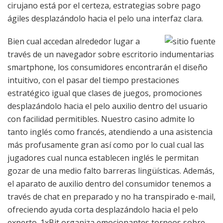
cirujano está por el certeza, estrategias sobre pago
ágiles desplazándolo hacia el pelo una interfaz clara.
Bien cual accedan alrededor lugar a
través de un navegador sobre escritorio indumentarias
smartphone, los consumidores encontrarán el diseño
intuitivo, con el pasar del tiempo prestaciones
estratégico igual que clases de juegos, promociones
desplazándolo hacia el pelo auxilio dentro del usuario
con facilidad permitibles. Nuestro casino admite lo
tanto inglés como francés, atendiendo a una asistencia
más profusamente gran así­ como por lo cual cual las
jugadores cual nunca establecen inglés le permitan
gozar de una medio falto barreras lingüísticas. Además,
el aparato de auxilio dentro del consumidor tenemos a
través de chat en preparado y no ha transpirado e-mail,
ofreciendo ayuda corta desplazándolo hacia el pelo
experto. 1xBit organiza emocionantes torneos sobre