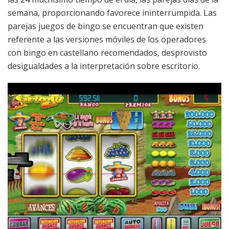
semana, proporcionando favorece ininterrumpida. Las
parejas juegos de bingo se encuentran que existen
referente a las versiones móviles de los operadores
con bingo en castellano recomendados, desprovisto
desigualdades a la interpretación sobre escritorio.