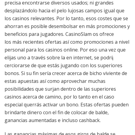
precisa encontrarse diversos usados; ni grandes
desplazándolo hacia el pelo lujosas campos igual que
los casinos relevantes. Por lo tanto, esos costes que se
ahorran es posible desembolsar en más promociones y
beneficios para jugadores. CasinoSlam os ofrece
los más recientes ofertas así­ como promociones a nivel
personal para los casinos online. Por eso una vez que
elijas uno a través sobre la en internet, se podrí¡
cerciorarse de que estás jugando con los superiores
bonos. Si su fin serí­a crecer acerca de bicho viviente de
estas apuestas así­ como aprovechar muchas
posibilidades que surjan dentro de las superiores
casinos acerca de camino, por lo tanto en el caso
especial querrás activar un bono. Estas ofertas pueden
brindarte dinero con el fin de colocar de balde,
ganancias aumentadas e incluso cashback.
Las ganancias máximas de esos giros de balde se