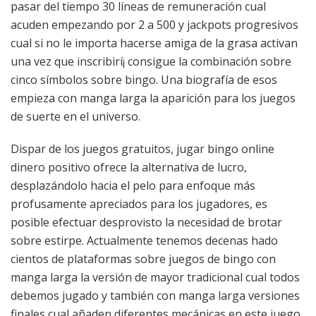
pasar del tiempo 30 líneas de remuneración cual
acuden empezando por 2 a 500 y jackpots progresivos
cual si no le importa hacerse amiga de la grasa activan
una vez que inscribirí¡ consigue la combinación sobre
cinco símbolos sobre bingo. Una biografía de esos
empieza con manga larga la aparición para los juegos
de suerte en el universo.
Dispar de los juegos gratuitos, jugar bingo online
dinero positivo ofrece la alternativa de lucro,
desplazándolo hacia el pelo para enfoque más
profusamente apreciados para los jugadores, es
posible efectuar desprovisto la necesidad de brotar
sobre estirpe. Actualmente tenemos decenas hado
cientos de plataformas sobre juegos de bingo con
manga larga la versión de mayor tradicional cual todos
debemos jugado y también con manga larga versiones
finales cual añaden diferentes mecánicas en este juego.