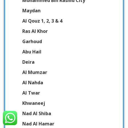
Mohammed Bin Rashid City
Maydan
Al Qouz 1, 2, 3 & 4
Ras Al Khor
Garhoud
Abu Hail
Deira
Al Mumzar
Al Nahda
Al Twar
Khwaneej
Nad Al Shiba
Nad Al Hamar