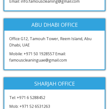
Email: info.famouscleaning@gmail.com
ABU DHABI OFFICE
Office G12, Tamouh Tower, Reem Island, Abu
Dhabi, UAE
Mobile: +971 50 1928557 Email:
famouscleaninguae@gmail.com
SHARJAH OFFICE
Tel: +971 6 5288452
Mob: +971 52 6531263