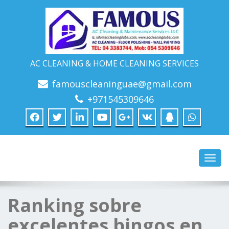
AC CLEANING & HOME CLEANING SERVICES
famouscleaninguae@gmail.com
+971545309646
Toggl
navig
Ranking sobre
excelentes bingos en