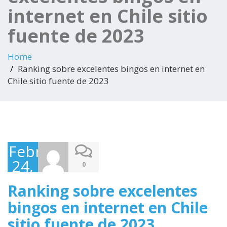
internet en Chile sitio
fuente de 2023
Home
Ranking sobre excelentes bingos en internet en
Chile sitio fuente de 2023
February
24,
0
2025
Ranking sobre excelentes
bingos en internet en Chile
sitio fuente de 2023