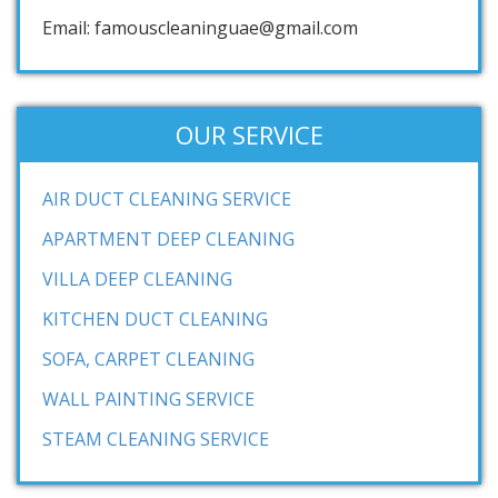
Email: famouscleaninguae@gmail.com
OUR SERVICE
AIR DUCT CLEANING SERVICE
APARTMENT DEEP CLEANING
VILLA DEEP CLEANING
KITCHEN DUCT CLEANING
SOFA, CARPET CLEANING
WALL PAINTING SERVICE
STEAM CLEANING SERVICE