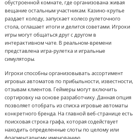
обустроенной комнате, где организована живая
вещание остальным участникам. Казино-крупье
раздает колоду, запускает колесо рулеточного
стола, оглашает итоги и делится советами. Игроки
игры могут общаться друг с другом в
интерактивном чате. В реальном-времени
представлена игра-рулетка и игральные
симуляторы.
Игроки способны организовывать ассортимент
игровых автоматов по прибыльности, известности,
отзывам клиентов. Геймеры могут включить
сортировку на основе разработчику. Данная опция
позволяет отобрать из списка игровые автоматы
конкретного бренда. На главной веб-странице есть
поисковая строка графа, которая содействует
находить определенные слоты по целому или
фрагментарному именованию.