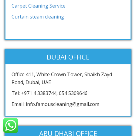
Carpet Cleaning Service
Curtain steam cleaning
DUBAI OFFICE
Office 411, White Crown Tower, Shaikh Zayd
Road, Dubai, UAE
Tel: +971 4 3383744, 054 5309646
Email: info.famouscleaning@gmail.com
ABU DHABI OFFICE