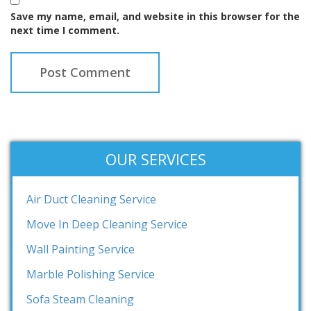
Save my name, email, and website in this browser for the
next time I comment.
OUR SERVICES
Air Duct Cleaning Service
Move In Deep Cleaning Service
Wall Painting Service
Marble Polishing Service
Sofa Steam Cleaning