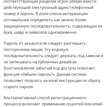
соответствующих разделах игрок обязан ввести
действующий электронный адрес/телефонный
номер и пароль. В роли ключа авторизации
оптимальнее определить как можно более
защищенную последовательность, содержащую из
букв, цифр и символов одновременно.
Пароль от аккаунта не следует разглашать
посторонним лицам. Эту кодовую
последовательность следует держать под замком и
не записывать на публичных девайсах.
Восстановление забытый код доступа помогает
функция «Забыли пароль?». Данная система
позволяет получать на email инструкции по сбросу
старого пароля.
Альтернативный способ регистрационного
процесса включает применение соцсетей или email-