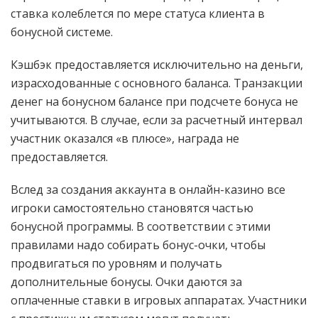
ставка колеблется по мере статуса клиента в
бонусной системе.
Кэшбэк предоставляется исключительно на деньги,
израсходованные с основного баланса. Транзакции
денег на бонусном балансе при подсчете бонуса не
учитываются. В случае, если за расчетный интервал
участник оказался «в плюсе», награда не
предоставляется.
Вслед за создания аккаунта в онлайн-казино все
игроки самостоятельно становятся частью
бонусной программы. В соответствии с этими
правилами надо собирать бонус-очки, чтобы
продвигаться по уровням и получать
дополнительные бонусы. Очки даются за
оплаченные ставки в игровых аппаратах. Участники