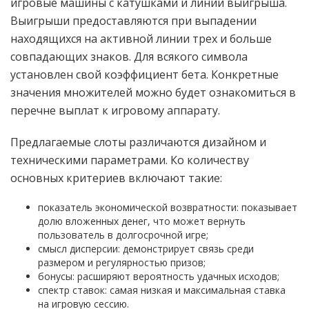
игровые машины с катушками и линии выигрыша.
Выигрыши предоставляются при выпадении
находящихся на активной линии трех и больше
совпадающих знаков. Для всякого символа
установлен свой коэффициент бета. Конкретные
значения множителей можно будет ознакомиться в
перечне выплат к игровому аппарату.
Предлагаемые слоты различаются дизайном и
техническими параметрами. Ко количеству
основных критериев включают такие:
показатель экономической возвратности: показывает
долю вложенных денег, что может вернуть
пользователь в долгосрочной игре;
смысл дисперсии: демонстрирует связь среди
размером и регулярностью призов;
бонусы: расширяют вероятность удачных исходов;
спектр ставок: самая низкая и максимальная ставка
на игровую сессию.