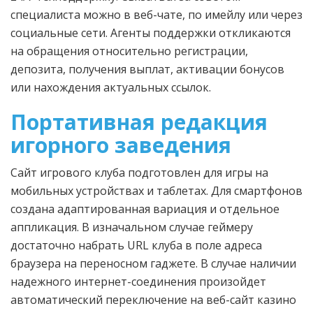
специалиста можно в веб-чате, по имейлу или через
социальные сети. Агенты поддержки откликаются
на обращения относительно регистрации,
депозита, получения выплат, активации бонусов
или нахождения актуальных ссылок.
Портативная редакция
игорного заведения
Сайт игрового клуба подготовлен для игры на
мобильных устройствах и таблетах. Для смартфонов
создана адаптированная вариация и отдельное
аппликация. В изначальном случае геймеру
достаточно набрать URL клуба в поле адреса
браузера на переносном гаджете. В случае наличии
надежного интернет-соединения произойдет
автоматический переключение на веб-сайт казино