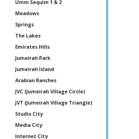
Umm Sequim 1 & 2
Meadows
Springs
The Lakes
Emirates Hills
Jumeirah Park
Jumeirah Island
Arabian Ranches
JVC (Jumeirah Village Circle)
JVT (Jumeirah Village Triangle)
Studio City
Media City
Internet City