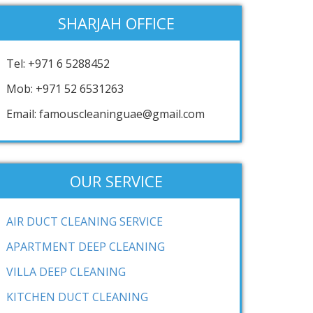
SHARJAH OFFICE
Tel: +971 6 5288452
Mob: +971 52 6531263
Email: famouscleaninguae@gmail.com
OUR SERVICE
AIR DUCT CLEANING SERVICE
APARTMENT DEEP CLEANING
VILLA DEEP CLEANING
KITCHEN DUCT CLEANING