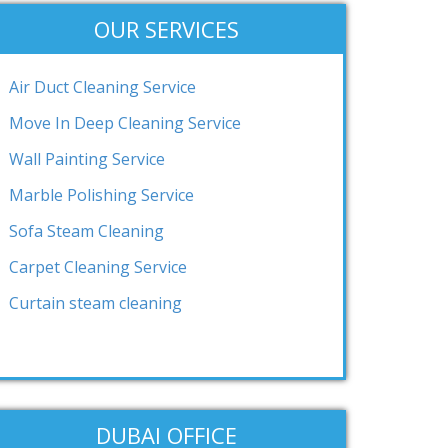
OUR SERVICES
Air Duct Cleaning Service
Move In Deep Cleaning Service
Wall Painting Service
Marble Polishing Service
Sofa Steam Cleaning
Carpet Cleaning Service
Curtain steam cleaning
DUBAI OFFICE