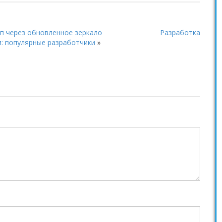
уп через обновленное зеркало
Разработка
и: популярные разработчики
»