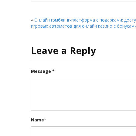
«
Онлайн гэмблинг-платформа с подарками: дост
игровых автоматов для онлайн казино с бонусам
Leave a Reply
Message *
Name
*