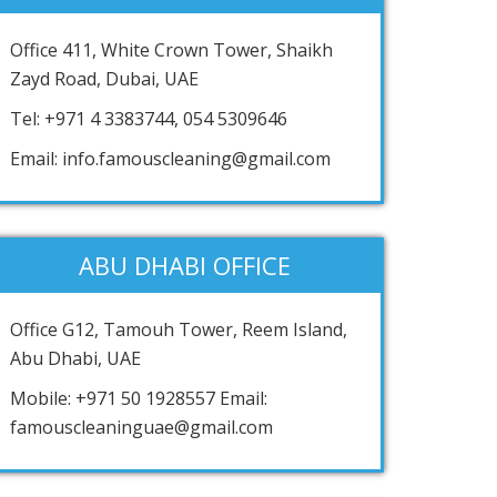
Office 411, White Crown Tower, Shaikh
Zayd Road, Dubai, UAE
Tel: +971 4 3383744, 054 5309646
Email: info.famouscleaning@gmail.com
ABU DHABI OFFICE
Office G12, Tamouh Tower, Reem Island,
Abu Dhabi, UAE
Mobile: +971 50 1928557 Email:
famouscleaninguae@gmail.com