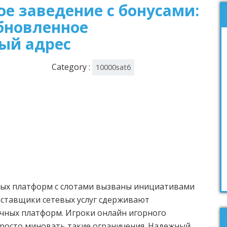
е заведение с бонусами:
обновленное
ый адрес
Category :
10000sat6
рное заведение с
логин через
ое альтернативный
вых платформ с слотами вызваны инициативами
ставщики сетевых услуг сдерживают
чных платформ. Игроки онлайн игорного
росто миновать такие ограничения. Надежный