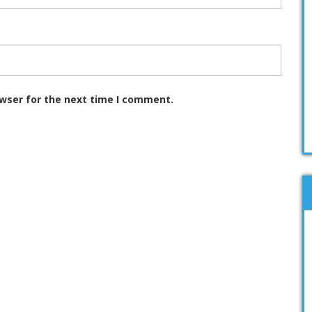
owser for the next time I comment.