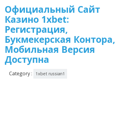
2025
Официальный Сайт
Казино 1xbet:
Регистрация,
Букмекерская Контора,
Мобильная Версия
Доступна
Category :
1xbet russian1
1xbet Зеркало
стулочасы 1xbet
Официальный Сайт
Вход На следующее В