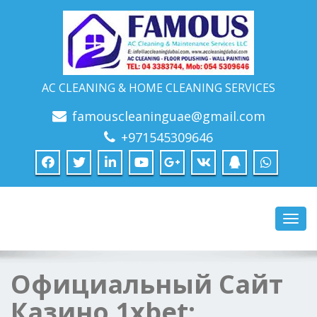
AC CLEANING & HOME CLEANING SERVICES
famouscleaninguae@gmail.com
+971545309646
Toggl
navig
Официальный Сайт
Казино 1xbet: