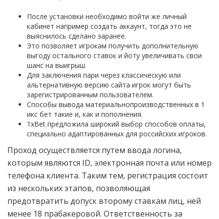
После установки необходимо войти же личный
кабинет например создать аккаунт, тогда это не
выяснилось сделано заранее.
Это позволяет игрокам получить дополнительную
выгоду остального ставок и йоту увеличивать свои
шанс на выигрыш.
Для заключения пари через классическую или
альтернативную версию сайта игрок могут быть
зарегистрированным пользователем.
Способы вывода материальнопроизводственных в 1
икс бет такие и, как и пополнения.
1xBet предложила широкий выбор способов оплаты,
специально адаптированных для российских игроков.
Проход осуществляется путем ввода логина,
которым являются ID, электронная почта или номер
телефона клиента. Таким тем, регистрация состоит
из нескольких этапов, позволяющая
предотвратить допуск второму ставкам лиц, ней
менее 18 прабакеровой. Ответственность за