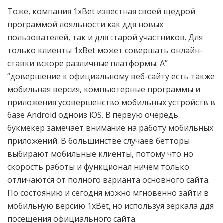
Тоже, компания 1xBet известная своей щедрой
программой лояльности как ддя новых
пользователей, так и для старой участников. Для
только клиенты 1xBet может совершать онлайн-
ставки вскоре различные платформы. А”
“довершение к официальному веб-сайту есть также
мобильная версия, компьютерные программы и
приложения усовершенство мобильных устройств в
базе Android одноиз iOS. В первую очередь
букмекер замечает внимание на работу мобильных
приложений. В большинстве случаев бетторы
выбирают мобильные клиенты, потому что но
скорость работы и функционал ничем только
отличаются от полного варианта основного сайта.
По состоянию и сегодня можно мгновенно зайти в
мобильную версию 1xBet, но используя зеркала ддя
посещения официального сайта.