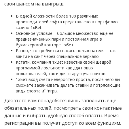
свои шансом на выигрыш.
В одной сложности более 100 различных
производителей софта представлено в портфолио
казино 1xBet.
Основное условие – большое множество еще не
предназначенных пари и постоянная игра в
букмекерской конторе 1хбет.
Равно, что требуется спасась пользователя – так
зайти на сайт через специальное зеркало.
Кстати, компания 1xBet известна своей щедрой
программой лояльности как ддя новых
пользователей, так и для старую участников.
1хБет вход счета невероятно проста, после чего вы
сможете заканчивать делать ставки и потрясающие
виды спорта и” “игры.
Для этого вам понадобятся лишь заполнить еще
обязательных полей, посмотреть свои контактные
данные и выбрать удобную способ оплаты. Время
регистрации вы получат доступ ко всем функциям,