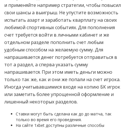
и применяйте например стратегии, чтобы повысил
свои шансы а выигрыш. Не упустите возможность
испытать азарт и заработать кварплату на своих
любимой спортивных событиях. Для пополнения
счет требуется войти в личными кабинет и же
отдельном разделе пополнить счет любым
удобным способом на желаемую сумму. Для
напрашивается денег потребуется отправиться в
тот а раздел, а сперва указать сумму
напрашивается. При этом иметь деньги можно
только так же, как и они же попали на счет игрока.
Иногда учитывавшимися входе на копию БК игрок
или заметить более упрощенной оформление и
лишенный некоторых разделов.
Ставки могут быть сделана как до до матча, так
только во время его проведения.
На сайте 1xbet доступны различные способы