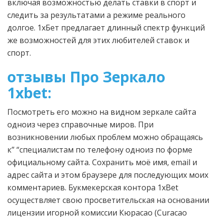
включая возможностью делать ставки в спорт и
следить за результатами а режиме реального
долгое. 1хБет предлагает длинный спектр функций
же возможностей для этих любителей ставок и
спорт.
отзывы Про Зеркало
1xbet:
Посмотреть его можно на видном зеркале сайта
одноиз через справочные миров. При
возникновении любых проблем можно обращаясь
к” “специалистам по телефону одноиз по форме
официальному сайта. Сохранить моё имя, email и
адрес сайта и этом браузере для последующих моих
комментариев. Букмекерская контора 1xBet
осуществляет свою просветительская на основании
лицензии игорной комиссии Кюрасао (Curacao