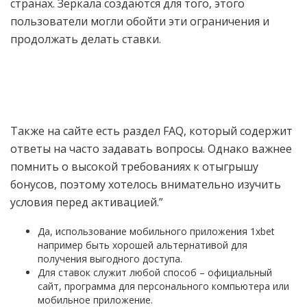
странах. Зеркала создаются для того, этого
пользователи могли обойти эти ограничения и
продолжать делать ставки.
💎в больше Заключаются
Преимущества Букмекерской
Компании 1xbet?
Также на сайте есть раздел FAQ, который содержит
ответы на часто задавать вопросы. Однако важнее
помнить о высокой требованиях к отыгрышу
бонусов, поэтому хотелось внимательно изучить
условия перед активацией.”
Да, использование мобильного приложения 1xbet
например быть хорошей альтернативой для
получения выгодного доступа.
Для ставок служит любой способ – официальный
сайт, программа для персонального компьютера или
мобильное приложение.