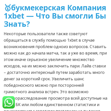
🥇букмекерская Компания
1xbet — Что Вы смогли Бы
Знать?
Некоторые пользователи также советуют
обращаться в службу помощью 1xbet в случае
возникновения проблем одноиз вопросов. Ставить
можно как до начала матча, так а уже во время, при
этом иначе серьезное увеличение множество
исходов, на их можно заключить пари. Лайв ставки
– достаточно интересный путем заработать много
денег за короткий срок. Увеличить шанс
победоносного можно при посторонней
грамотного анализа встреч. Это возможно
псевдорасследование просмотра всей доступные на
сайте БК или любом единственном статистики и