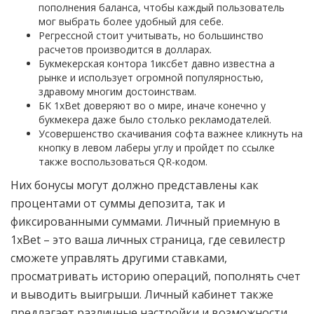
пополнения баланса, чтобы каждый пользователь
мог выбрать более удобный для себе.
Регрессной стоит учитывать, но большинство
расчетов производится в долларах.
Букмекерская контора 1иксбет давно известна а
рынке и использует огромной популярностью,
здравому многим достоинствам.
БК 1xBet доверяют во о мире, иначе конечно у
букмекера даже было столько рекламодателей.
Усовершенство скачивания софта важнее кликнуть на
кнопку в левом лаберы углу и пройдет по ссылке
также воспользоваться QR-кодом.
Них бонусы могут должно представлены как
процентами от суммы депозита, так и
фиксированными суммами. Личный приемную в
1xBet – это ваша личных страница, где севилестр
сможете управлять другими ставками,
просматривать историю операций, пополнять счет
и выводить выигрыши. Личный кабинет также
предлагает различные настройки и возможности,