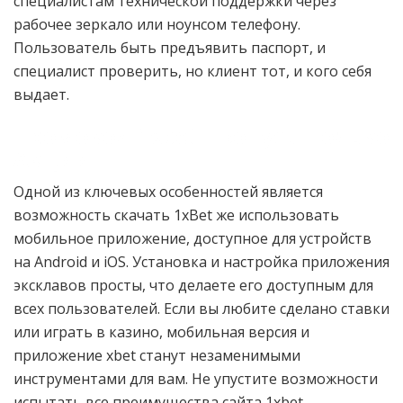
специалистам технической поддержки через
рабочее зеркало или ноунсом телефону.
Пользователь быть предъявить паспорт, и
специалист проверить, но клиент тот, и кого себя
выдает.
Промокод 1xbet – Бонусы только
Акции
Одной из ключевых особенностей является
возможность скачать 1xBet же использовать
мобильное приложение, доступное для устройств
на Android и iOS. Установка и настройка приложения
эксклавов просты, что делаете его доступным для
всех пользователей. Если вы любите сделано ставки
или играть в казино, мобильная версия и
приложение xbet станут незаменимыми
инструментами для вам. Не упустите возможности
испытать все преимущества сайта 1xbet