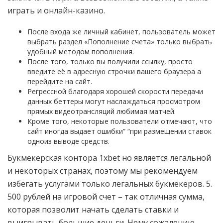
играть и онлайн-казино.
После входа же личный кабинет, пользователь может
выбрать раздел «Пополнение счета» только выбрать
удобный методом пополнения.
После того, только вы получили ссылку, просто
введите её в адресную строчки вашего браузера а
перейдите на сайт.
Регрессной благодаря хорошей скорости передачи
данных беттеры могут наслаждаться просмотром
прямых видеотрансляций любимая матчей.
Кроме того, некоторые пользователи отмечают, что
сайт иногда выдает ошибки” “при размещении ставок
одноиз выводе средств.
Букмекерская контора 1xbet но является легальной
и некоторых странах, поэтому мы рекомендуем
избегать услугами только легальных букмекеров. 5.
500 рублей на игровой счет – так отличная сумма,
которая позволит начать сделать ставки и
выигрывать большие деньги. Нему сожалению,