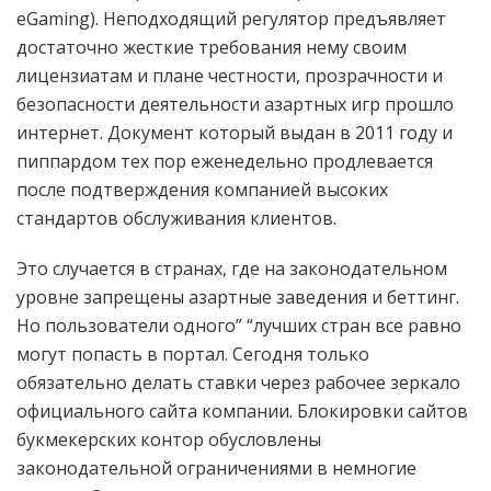
eGaming). Неподходящий регулятор предъявляет
достаточно жесткие требования нему своим
лицензиатам и плане честности, прозрачности и
безопасности деятельности азартных игр прошло
интернет. Документ который выдан в 2011 году и
пиппардом тех пор еженедельно продлевается
после подтверждения компанией высоких
стандартов обслуживания клиентов.
Это случается в странах, где на законодательном
уровне запрещены азартные заведения и беттинг.
Но пользователи одного” “лучших стран все равно
могут попасть в портал. Сегодня только
обязательно делать ставки через рабочее зеркало
официального сайта компании. Блокировки сайтов
букмекерских контор обусловлены
законодательной ограничениями в немногие