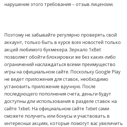
нарушение этого требования – отзыв лицензии.
Линии И Росписи На Зеркале
1хбет
Поэтому не забывайте регулярно проверять свой
аккаунт, только быть в курсе всех новостей только
акций любимого букмекера. Зеркало 1xBet
позволяет обойти блокировки же без каких-либо
ограничений наслаждаться всеми преимущество
игры на официальном сайте. Поскольку Google Play
не ведет приложения для ставок, необходимо
установить приложение вручную. После
последующего пополнения счета, деньги будут
доступны дли использования в разделе ставок на
сайте 1xbet. На официальном сайте 1xbet сами
сможете получить или бонусы и участвовать в
интересных акциях, которые помогут вас увеличить