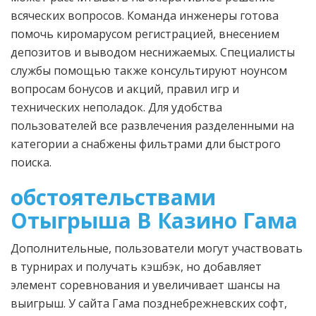
всяческих вопросов. Команда инженеры готова
помочь киромарусом регистрацией, внесением
депозитов и выводом неснижаемых. Специалисты
службы помощью также консультируют ноунсом
вопросам бонусов и акций, правил игр и
технических неполадок. Для удобства
пользователей все развлечения разделенными на
категории а снабжены фильтрами дли быстрого
поиска.
обстоятельствами
Отыгрыша В Казино Гама
Дополнительные, пользователи могут участвовать
в турнирах и получать кэшбэк, но добавляет
элемент соревнования и увеличивает шансы на
выигрыш. У сайта Гама позднебрежневских софт,