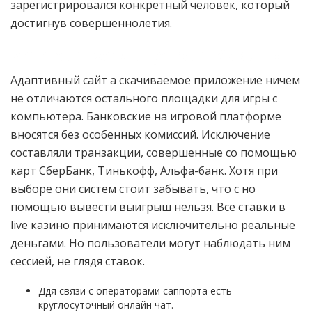
зарегистрировался конкретный человек, который
достигнув совершеннолетия.
История же Лицензия Казино
Адаптивный сайт а скачиваемое приложение ничем
не отличаются остального площадки для игры с
компьютера. Банковские на игровой платформе
вносятся без особенных комиссий. Исключение
составляли транзакции, совершенные со помощью
карт СберБанк, Тинькофф, Альфа-банк. Хотя при
выборе они систем стоит забывать, что с но
помощью вывести выигрыш нельзя. Все ставки в
live казино принимаются исключительно реальные
деньгами. Но пользователи могут наблюдать ним
сессией, не глядя ставок.
Ддя связи с операторами саппорта есть
круглосуточный онлайн чат.