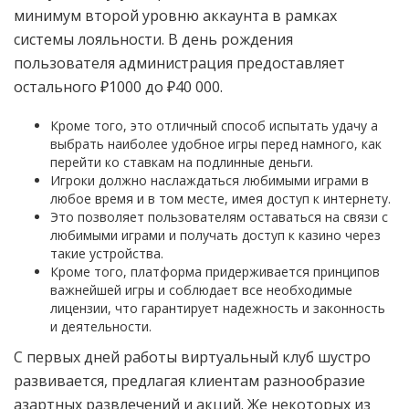
минимум второй уровню аккаунта в рамках
системы лояльности. В день рождения
пользователя администрация предоставляет
остального ₽1000 до ₽40 000.
Кроме того, это отличный способ испытать удачу а
выбрать наиболее удобное игры перед намного, как
перейти ко ставкам на подлинные деньги.
Игроки должно наслаждаться любимыми играми в
любое время и в том месте, имея доступ к интернету.
Это позволяет пользователям оставаться на связи с
любимыми играми и получать доступ к казино через
такие устройства.
Кроме того, платформа придерживается принципов
важнейшей игры и соблюдает все необходимые
лицензии, что гарантирует надежность и законность
и деятельности.
С первых дней работы виртуальный клуб шустро
развивается, предлагая клиентам разнообразие
азартных развлечений и акций. Же некоторых из