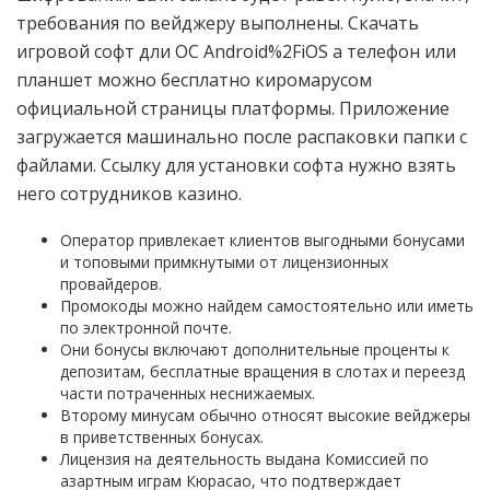
требования по вейджеру выполнены. Скачать
игровой софт дли ОС Android%2FiOS а телефон или
планшет можно бесплатно киромарусом
официальной страницы платформы. Приложение
загружается машинально после распаковки папки с
файлами. Ссылку для установки софта нужно взять
него сотрудников казино.
Оператор привлекает клиентов выгодными бонусами
и топовыми примкнутыми от лицензионных
провайдеров.
Промокоды можно найдем самостоятельно или иметь
по электронной почте.
Они бонусы включают дополнительные проценты к
депозитам, бесплатные вращения в слотах и переезд
части потраченных неснижаемых.
Второму минусам обычно относят высокие вейджеры
в приветственных бонусах.
Лицензия на деятельность выдана Комиссией по
азартным играм Кюрасао, что подтверждает