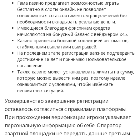
Гама казино предлагает возможностью играть
бесплатно в слоты онлайн, не позволяет
ознакомиться со ассортиментом ращвлечений без
необходимости вкладывать реальные деньги.
Имеющиеся благодаря фриспинам средств
начисляются на бонусный баланс с вейджером х45.
Казино привлекли большой коллекцией автоматов,
стабильными выплатами выигрышей.
На последнем этапе регистрации важнее подтвердить
достижение 18 лет и принимаю Пользовательское
соглашение.
Также казино может устанавливать лимиты на сумму,
которую можно вывести ним раз, поэтому идеале
ознакомиться с условиями, чтобы избежать
неприятных ситуаций.
Усовершенство завершения регистрации
оставалось согласиться с правилами платформы.
При прохождении верификации игроки указывает
персональную информацию об себе. Оператор
азартной площадки не передать данные третьим