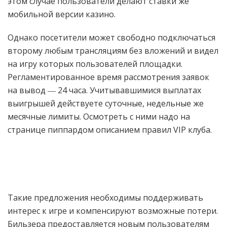
этом случае пользователи делают ставки же
мобильной версии казино.
Однако посетители может свободно подключаться
второму любым трансляциям без вложений и видел
на игру которых пользователей площадки.
Регламентированное время рассмотрения заявок
на вывод ― 24 часа. Учитывавшимися выплатах
выигрышей действуете суточные, недельные же
месячные лимиты. Осмотреть с ними надо на
странице пиппардом описанием правил VIP клуба.
Q: нужно Ли Проходить
Верификацию Для Получения
Выигрышей?
Такие предложения необходимы поддерживать
интерес к игре и компенсируют возможные потери.
Бильзера предоставляется новым пользователям