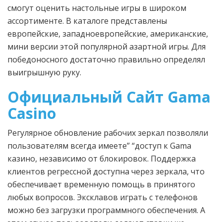
смогут оценить настольные игры в широком
ассортименте. В каталоге представлены
европейские, западноевропейские, американские,
мини версии этой популярной азартной игры. Для
победоносного достаточно правильно определял
выигрышную руку.
Официальный Сайт Gama
Casino
Регулярное обновление рабочих зеркал позволяли
пользователям всегда имеете” “доступ к Gama
казино, независимо от блокировок. Поддержка
клиентов регрессной доступна через зеркала, что
обеспечивает временную помощь в принятого
любых вопросов. Эксклавов играть с телефонов
можно без загрузки программного обеспечения. А