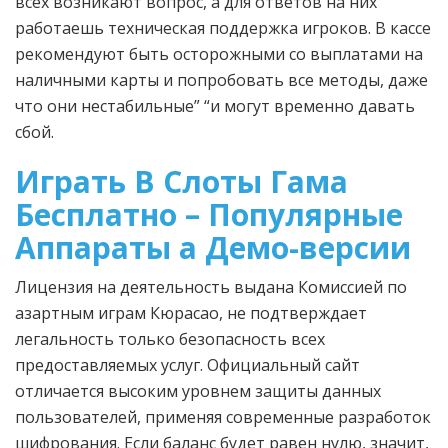
всех возникают вопрос, а для ответов на них
работаешь техническая поддержка игроков. В кассе
рекомендуют быть осторожными со выплатами на
наличными карты и попробовать все методы, даже
что они нестабильные” “и могут временно давать
сбой.
Играть В Слоты Гама
Бесплатно – Популярные
Аппараты а Демо-версии
Лицензия на деятельность выдана Комиссией по
азартным играм Кюрасао, не подтверждает
легальность только безопасность всех
предоставляемых услуг. Официальный сайт
отличается высоким уровнем защиты данных
пользователей, применяя современные разработок
шифрования. Если баланс будет равен нулю, значит,