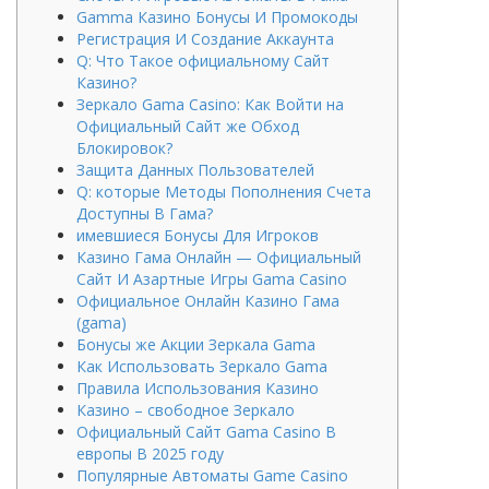
Gamma Казино Бонусы И Промокоды
Регистрация И Создание Аккаунта
Q: Что Такое официальному Сайт
Казино?
Зеркало Gama Casino: Как Войти на
Официальный Сайт же Обход
Блокировок?
Защита Данных Пользователей
Q: которые Методы Пополнения Счета
Доступны В Гама?
имевшиеся Бонусы Для Игроков
Казино Гама Онлайн — Официальный
Сайт И Азартные Игры Gama Casino
Официальное Онлайн Казино Гама
(gama)
Бонусы же Акции Зеркала Gama
Как Использовать Зеркало Gama
Правила Использования Казино
Казино – свободное Зеркало
Официальный Сайт Gama Casino В
европы В 2025 году
Популярные Автоматы Game Casino