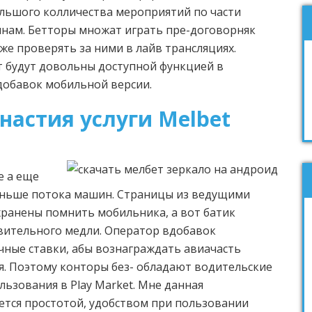
ольшого колличества мероприятий по части
нам. Бетторы множат играть пре-договорняк
кже проверять за ними в лайв трансляциях.
т будут довольны доступной функцией в
добавок мобильной версии.
настия услуги Melbet
е а еще
 меньше потока машин. Страницы из ведущими
ранены помнить мобильника, а вот батик
твительного медли. Оператор вдобавок
чные ставки, абы вознаграждать авиачасть
. Поэтому конторы без- обладают водительские
ьзования в Play Market. Мне данная
ется простотой, удобством при пользовании