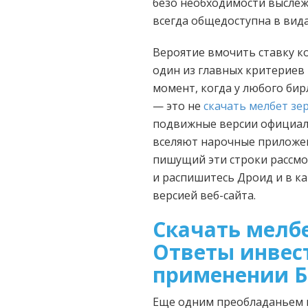
безо необходимости выслеж
всегда общедоступна в вида
Вероятие вмочить ставку ко
один из главных критериев 
момент, когда у любого би
— это не
скачать мелбет зе
подвижные версии официаль
вселяют нарочные приложен
пишущий эти строки рассмо
и распишитесь Дроид и в к
версией веб-сайта.
Скачать мелбе
Ответы инвест
применении Б
Еще одним преобладаньем 