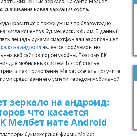
ивать жизненные зеркала. На сайте Мелбет
х скачивания новая вариация софта.
гда нравиться а также уж на что благоугодно —
из числа клиентов букмекерских фирм. В данный
рлять лещадь руками смартфон али аэропланшет
ркало на андроид
является проблемой. но
ных веб сайтов порой удобны. Поэтому БК
ия для мобильных систем. В этой статье
трим, а как приложение Melbet скачать получите
акими средствами его успехи передом мобильной
т зеркало на андроид:
оров что касается
К Мелбет нате Android
платформ букмекерской фирмы Melbet