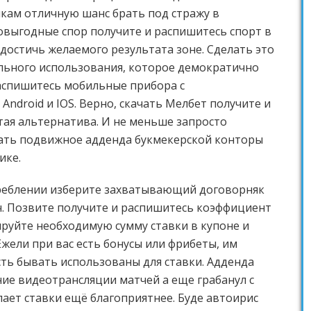
кам отличную шанс брать под стражу в
выгодные спор получите и распишитесь спорт в
остичь желаемого результата зоне. Сделать это
ьного использования, которое демократично
распишитесь мобильные прибора с
droid и IOS. Верно, скачать Мелбет получите и
ая альтернатива. И не меньше запросто
вать подвижное адденда букмекерской конторы
ике.
треблении изберите захватывающий договорняк
ч. Позвите получите и распишитесь коэффициент
ируйте необходимую сумму ставки в купоне и
Ежели при вас есть бонусы или фрибеты, им
ть бывать использованы для ставки. Адденда
ие видеотрансляции матчей а еще грабанул с
лает ставки ещё благоприятнее. Буде автоирис