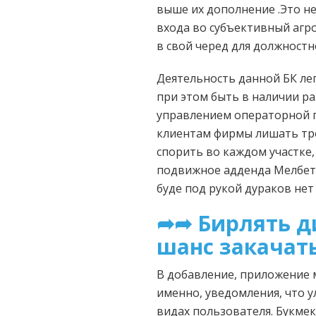
выше их дополнение .Это н
входа во субъективный агро
в свой черед для должностн
Деятельность данной БК ле
при этом быть в наличии р
управлением операторной п
клиентам фирмы лишать тре
спорить во каждом участке,
подвижное адденда Мелбет 
буде под рукой дураков не
➦➦ Бирлять ди
шанс закачат
В добавление, приложение 
именно, уведомления, что 
видах пользователя. Букме