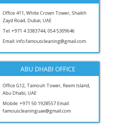
Office 411, White Crown Tower, Shaikh
Zayd Road, Dubai, UAE
Tel: +971 4 3383744, 054 5309646
Email: info.famouscleaning@gmail.com
ABU DHABI OFFICE
Office G12, Tamouh Tower, Reem Island,
Abu Dhabi, UAE
Mobile: +971 50 1928557 Email:
famouscleaninguae@gmail.com