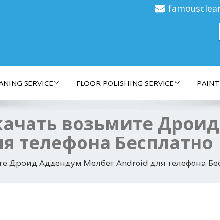
famousclea
ANING SERVICE
FLOOR POLISHING SERVICE
PAINT
акачать возьмите Дрои
ля телефона Бесплатно
те Дроид Аддендум Мелбет Android для телефона Бе