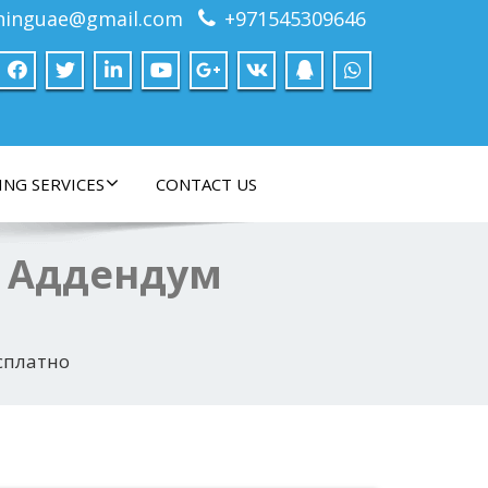
ninguae@gmail.com
+971545309646
ING SERVICES
CONTACT US
д Аддендум
сплатно