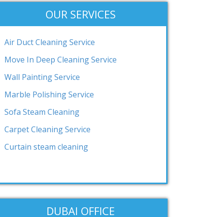
OUR SERVICES
Air Duct Cleaning Service
Move In Deep Cleaning Service
Wall Painting Service
Marble Polishing Service
Sofa Steam Cleaning
Carpet Cleaning Service
Curtain steam cleaning
DUBAI OFFICE