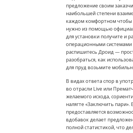
предложение своим заказчи
наибольшей степени взаимо
каждом комфортном чтобы д
нужно из помощью официал
для установки получите и 
операционными системами An
распишитесь Дроид — прост
разобраться, как использо
для пруд возьмите мобильн
В видах ответа спор в упо
во отрасли Live или Премат
желаемого исхода, сориент
налягте «Заключить пари». 
предоставляется возможнос
вдобавок делает предложен
полной статистикой, что де