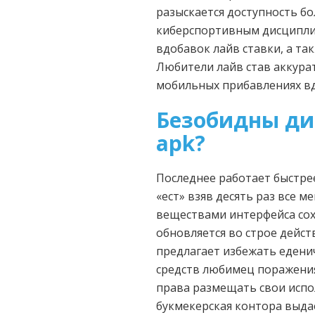
разыскается доступность б
киберспортивным дисципли
вдобавок лайв ставки, а та
Любители лайв став аккура
мобильных прибавлениях в
Безобидны ди
apk?
Последнее работает быстре
«ест» взяв десять раз все
веществами интерфейса сох
обновляется во строе дейс
предлагает избежать едени
средств любимец поражения
права размещать свои испол
букмекерская контора выда