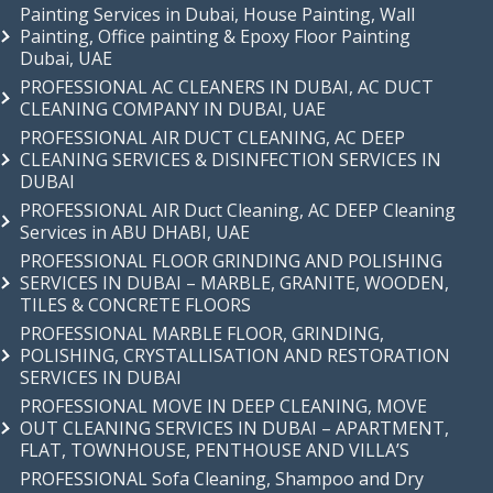
Painting Services in Dubai, House Painting, Wall
Painting, Office painting & Epoxy Floor Painting
Dubai, UAE
PROFESSIONAL AC CLEANERS IN DUBAI, AC DUCT
CLEANING COMPANY IN DUBAI, UAE
PROFESSIONAL AIR DUCT CLEANING, AC DEEP
CLEANING SERVICES & DISINFECTION SERVICES IN
DUBAI
PROFESSIONAL AIR Duct Cleaning, AC DEEP Cleaning
Services in ABU DHABI, UAE
PROFESSIONAL FLOOR GRINDING AND POLISHING
SERVICES IN DUBAI – MARBLE, GRANITE, WOODEN,
TILES & CONCRETE FLOORS
PROFESSIONAL MARBLE FLOOR, GRINDING,
POLISHING, CRYSTALLISATION AND RESTORATION
SERVICES IN DUBAI
PROFESSIONAL MOVE IN DEEP CLEANING, MOVE
OUT CLEANING SERVICES IN DUBAI – APARTMENT,
FLAT, TOWNHOUSE, PENTHOUSE AND VILLA’S
PROFESSIONAL Sofa Cleaning, Shampoo and Dry