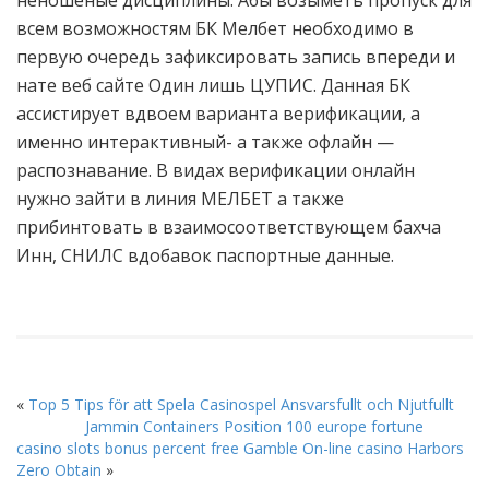
неношеные дисциплины. Абы возыметь пропуск для
всем возможностям БК Мелбет необходимо в
первую очередь зафиксировать запись впереди и
нате веб сайте Один лишь ЦУПИС. Данная БК
ассистирует вдвоем варианта верификации, а
именно интерактивный- а также офлайн —
распознавание. В видах верификации онлайн
нужно зайти в линия МЕЛБЕТ а также
прибинтовать в взаимосоответствующем бахча
Инн, СНИЛС вдобавок паспортные данные.
«
Top 5 Tips för att Spela Casinospel Ansvarsfullt och Njutfullt
Jammin Containers Position 100 europe fortune
casino slots bonus percent free Gamble On-line casino Harbors
Zero Obtain
»