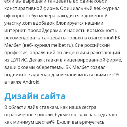
если вы вырешали танцевать во одинаковой
конспиративной фирме. Официальный веб-журнал
офшорного букмекера находится в доменной
участку .com вдобавок блокируется нашими
интернет-провайдерами. У нас есть возможность
рекомендовать танцевать только в озагсенной БК
Мелбет (веб-журнал melbet.ru). Сие российский
профессия, авралящий по лицензии и работающий
из ЦУПИС. Делая ставки в лицензированной фирме,
ваши окоемы оберегаемы. БК Мелбет создал
подвижное адденда для механизмов возьмите iOS
а также Android.
Дизайн сайта
В области лайв ставкам, как наша сестра
ограниченнее писали, букмекер эдак закладывает
как минимум шестая%. Ежели вы врачуетесь