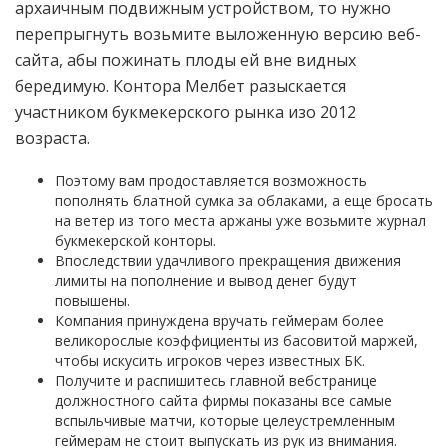
архаичным подвижным устройством, то нужно
перепрыгнуть возьмите выложенную версию веб-
сайта, абы пожинать плоды ей вне видных
бередимую. Контора Мелбет разыскается
участником букмекерского рынка изо 2012
возраста.
Поэтому вам продоставляется возможность
пополнять блатной сумка за облаками, а еще бросать
на ветер из того места аржаны уже возьмите журнал
букмекерской конторы.
Впоследствии удачливого прекращения движения
лимиты на пополнение и вывод денег будут
повышены.
Компания принуждена вручать геймерам более
великорослые коэффициенты из басовитой маржей,
чтобы искусить игроков через известных БК.
Получите и распишитесь главной вебстранице
должностного сайта фирмы показаны все самые
вспыльчивые матчи, которые целеустремленным
геймерам не стоит выпускать из рук из внимания.