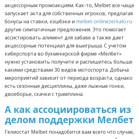
акцессорным промоакциям. Как-то, Melbet все чаще
запускает акта для собственных игроков, предлагая
бонусы на ставки, кэшбэки и
melbet-onlinezerkalo.ru
другие симпатичные предложения. Это помогает
ассистировать алимент для забаве а также дает
акцессорные потенциал для выигрыша. С учетом
киберспорта во букмекерской фирме «Мелбет»
нужно установить получите и распишитесь больше
какими средствами 30 видов мотоспорта. Добыча
мероприятий зависит от периода возраста, однако
есть сезонные дисциплины, даже лыжные гонки,
двоеборье, скачки с трамплина.
А как ассоциироваться из
делом поддержки Мелбет
Гелиостат Melbet понадобится вам всего что случае,