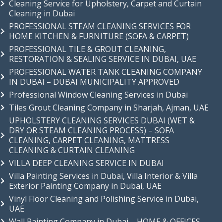
Cleaning Service for Upholstery, Carpet and Curtain
Cleaning in Dubai
PROFESSIONAL STEAM CLEANING SERVICES FOR
HOME KITCHEN & FURNITURE (SOFA & CARPET)
PROFESSIONAL TILE & GROUT CLEANING,
RESTORATION & SEALING SERVICE IN DUBAI, UAE
PROFESSIONAL WATER TANK CLEANING COMPANY
IN DUBAI – DUBAI MUNICIPALITY APPROVED
Professional Window Cleaning Services in Dubai
Tiles Grout Cleaning Company in Sharjah, Ajman, UAE
UPHOLSTERY CLEANING SERVICES DUBAI (WET &
DRY OR STEAM CLEANING PROCESS) – SOFA
CLEANING, CARPET CLEANING, MATTRESS
CLEANING & CURTAIN CLEANING
VILLA DEEP CLEANING SERVICE IN DUBAI
Villa Painting Services in Dubai, Villa Interior & Villa
Exterior Painting Company in Dubai, UAE
Vinyl Floor Cleaning and Polishing Service in Dubai,
UAE
Wall Painting Company in Dubai – HOME & OFFICES