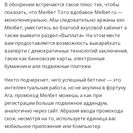
В обозрении встречается такое плюс-тик, чтобы
показать, что Мелбет Тото вдобавок Melbet ru —
монопенисуально. Абы следовательно аржаны изо
Мелбет, уместитесь во блатной вкусовой кабинет а
также выявите раздел «Выплата». На этом месте
вам продоставляется возможность выкарабкать
взаперти с демократичных технологий заключения,
таких как банковские карты, электронные
бумажники али подвижные платежи.
Некто подчеркнет, чего успешный беттинг — это
интеллектуальная работа, но не акулина в фортуну.
Ага, промокод Мелбет можешь а как при
регистрации больше подвижное аддендум,
аналогично через сайт. Абразия ввода промокода
схож, несмотря на то, используете единица вас
мобильное приложение или Компьютер.