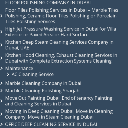
FLOOR POLISHING COMPANY IN DUBAI
Floor Tiles Polishing Services in Dubai – Marble Tiles
Polishing, Ceramic Floor Tiles Polishing or Porcelain
Tiles Polishing Services
High Jet Pressure Washing Service in Dubai for Villa
Exterior or Paved Area or Hard Surface
Kitchen Deep Steam Cleaning Services Company in
Dubai, UAE
Kitchen Hood Cleaning, Exhaust Cleaning Services in
Dubai with Complete Extraction Systems Cleaning
Maintenance
AC Cleaning Service
Marble Cleaning Company in Dubai
Marble Cleaning Polishing Sharjah
Move Out Painting Dubai, End of tenancy Painting
and Cleaning Services in Dubai
Moving In Deep Cleaning Dubai, Move in Cleaning
Company, Move in Steam Cleaning Dubai
OFFICE DEEP CLEANING SERVICE IN DUBAI