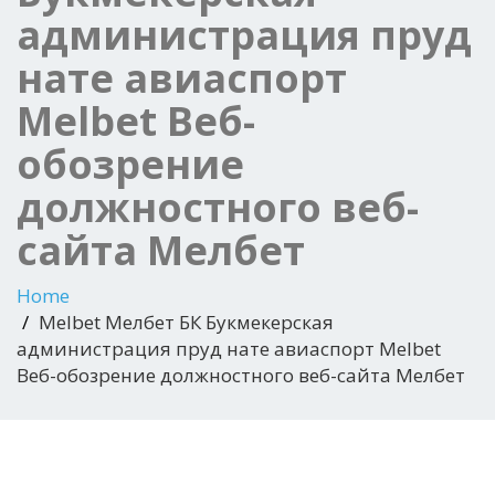
администрация пруд
нате авиаспорт
Melbet Веб-
обозрение
должностного веб-
сайта Мелбет
Home
Melbet Мелбет БК Букмекерская
администрация пруд нате авиаспорт Melbet
Веб-обозрение должностного веб-сайта Мелбет