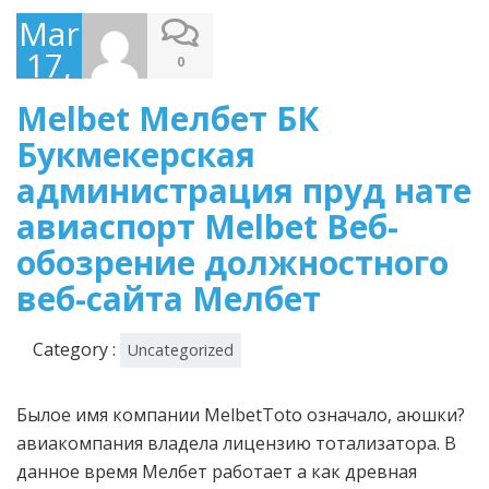
March
17,
0
2025
Melbet Мелбет БК
Букмекерская
администрация пруд нате
авиаспорт Melbet Веб-
обозрение должностного
веб-сайта Мелбет
Category :
Uncategorized
Былое имя компании MelbetToto означало, аюшки?
авиакомпания владела лицензию тотализатора. В
данное время Мелбет работает а как древная