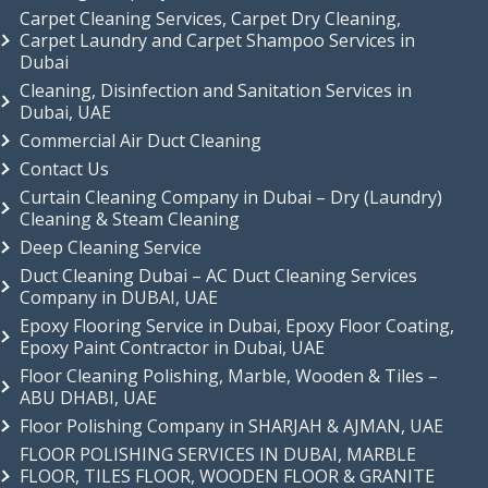
Carpet Cleaning Services, Carpet Dry Cleaning,
Carpet Laundry and Carpet Shampoo Services in
Dubai
Cleaning, Disinfection and Sanitation Services in
Dubai, UAE
Commercial Air Duct Cleaning
Contact Us
Curtain Cleaning Company in Dubai – Dry (Laundry)
Cleaning & Steam Cleaning
Deep Cleaning Service
Duct Cleaning Dubai – AC Duct Cleaning Services
Company in DUBAI, UAE
Epoxy Flooring Service in Dubai, Epoxy Floor Coating,
Epoxy Paint Contractor in Dubai, UAE
Floor Cleaning Polishing, Marble, Wooden & Tiles –
ABU DHABI, UAE
Floor Polishing Company in SHARJAH & AJMAN, UAE
FLOOR POLISHING SERVICES IN DUBAI, MARBLE
FLOOR, TILES FLOOR, WOODEN FLOOR & GRANITE