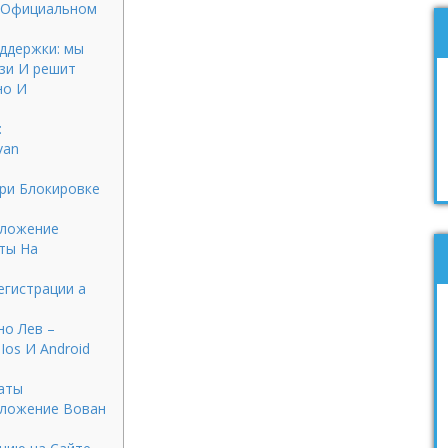
А Официальном
ддержки: мы
зи И решит
но И
:
van
ри Блокировке
иложение
оты На
егистрации а
но Лев –
Ios И Android
маты
иложение Вован