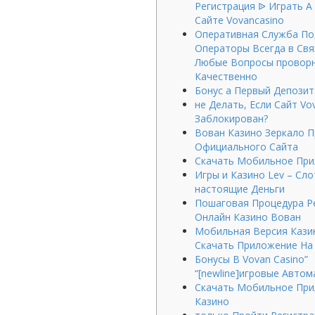
Регистрация ᐉ Играть 
Сайте Vovancasino
Оперативная Служба По
Операторы Всегда в Свя
Любые Вопросы провор
Качественно
Бонус а Первый Депозит
не Делать, Если Сайт Vo
Заблокирован?
Вован Казино Зеркало П
Официального Сайта
Скачать Мобильное Пр
Игры и Казино Lev – Сл
настоящие Деньги
Пошаговая Процедура Р
Онлайн Казино Вован
Мобильная Версия Кази
Скачать Приложение На 
Бонусы В Vovan Casino”
“[newline]игровые Авто
Скачать Мобильное Пр
Казино