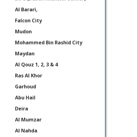
Al Barari,
Falcon City
Mudon
Mohammed Bin Rashid City
Maydan
Al Qouz 1, 2, 3 & 4
Ras Al Khor
Garhoud
Abu Hail
Deira
Al Mumzar
Al Nahda