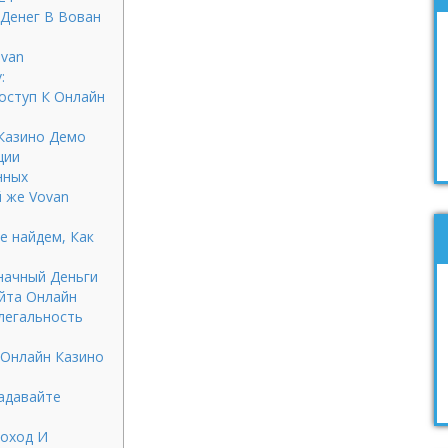
Денег В Вован
ovan
:
оступ К Онлайн
Казино Демо
ции
нных
 же Vovan
де найдем, Как
начный Деньги
йта Онлайн
]легальность
Онлайн Казино
адавайте
роход И