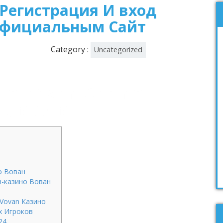
 Регистрация И вход
 официальным Сайт
Category :
Uncategorized
о Vovan Casino:
ый Сайт
о Вован
н-казино Вован
Vovan Казино
х Игроков
24