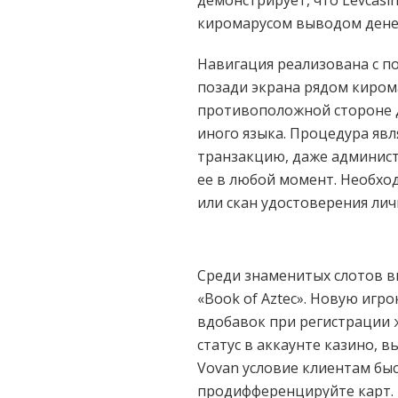
демонстрирует, что Levcasi
киромарусом выводом дене
Навигация реализована с 
позади экрана рядом киром
противоположной стороне 
иного языка. Процедура явл
транзакцию, даже админист
ее в любой момент. Необхо
или скан удостоверения ли
особенности Онл
Среди знаменитых слотов выд
«Book of Aztec». Новую иг
вдобавок при регистрации 
статус в аккаунте казино, 
Vovan условие клиентам бы
продифференцируйте карт. 