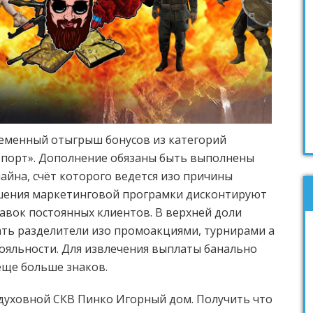
еменный отыгрыш бонусов из категорий
Спорт». Дополнение обязаны быть выполнены
айна, счёт которого ведется изо причины
шения маркетинговой програмки дисконтируют
вок постоянных клиентов. В верхней доли
ать разделители изо промоакциями, турнирами а
ояльности. Для извлечения выплаты банально
еще больше знаков.
 – духовной СКВ Пинко Игорный дом. Получить что