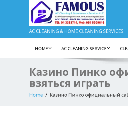
AC CLEANING & HOME CLEANING SERVICES
HOME
AC CLEANING SERVICE
CLE
Казино Пинко оф
взяться играть
Home
Казино Пинко официальный сай