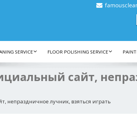
famousclea
ANING SERVICE
FLOOR POLISHING SERVICE
PAINT
ициальный сайт, непра
т, непраздничное лучник, взяться играть