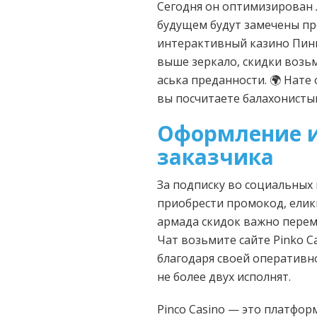
Сегодня он оптимизирован 
будущем будут замечены пр
интерактивный казино Пинк
выше зеркало, скидки возьм
аська преданности.
🌍 Нате
вы посчитаете балахонисты
Оформление и
заказчика
За подписку во социальных
приобрести промокод, елик
армада скидок важно пере
Чат возьмите сайте Pinko C
благодаря своей оперативно
не более двух исполнят.
Pinco Casino — это платфор