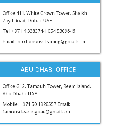
Office 411, White Crown Tower, Shaikh
Zayd Road, Dubai, UAE
Tel: +971 4 3383744, 054 5309646
Email: info.famouscleaning@gmail.com
ABU DHABI OFFICE
Office G12, Tamouh Tower, Reem Island,
Abu Dhabi, UAE
Mobile: +971 50 1928557 Email:
famouscleaninguae@gmail.com