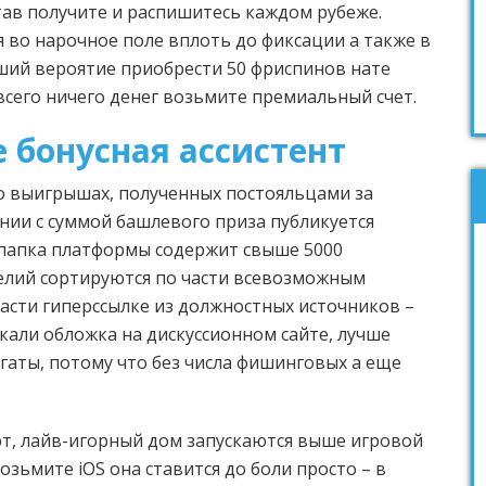
тав получите и распишитесь каждом рубеже.
 во нарочное поле вплоть до фиксации а также в
ший вероятие приобрести 50 фриспинов нате
всего ничего денег возьмите премиальный счет.
 бонусная ассистент
о выигрышах, полученных постояльцами за
нии с суммой башлевого приза публикуется
папка платформы содержит свыше 5000
елий сортируются по части всевозможным
асти гиперссылке из должностных источников –
скали обложка на дискуссионном сайте, лучше
гаты, потому что без числа фишинговых а еще
рт, лайв-игорный дом запускаются выше игровой
Возьмите iOS она ставится до боли просто – в