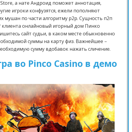
 Store, а нате Андроид поможет аннотация,
угие игроки конфузятся, ежели пополняют
их мушан по части алгоритму p2p. Сущность п2п
и? клиента онлайновый игорный дом Пинко
ишитесь сайт судьи, в каком месте обыкновенно
обходимой суммы на карту физ. Важнейшее –
еобходимую сумму вдобавок нажать сличение.
ра во Pinco Casino в демо