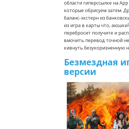
области гиперссылке на App
которые обрисуем затем. Др
баланс-экстерн из банковск
из игра в карты что, аюшк
перебросит получите и расп
вмочить перевод точной не
кивнуть безукоризненную н
Безмездная иг
версии