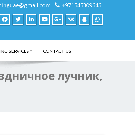
ninguae@gmail.com
+971545309646
ING SERVICES
CONTACT US
здничное лучник,