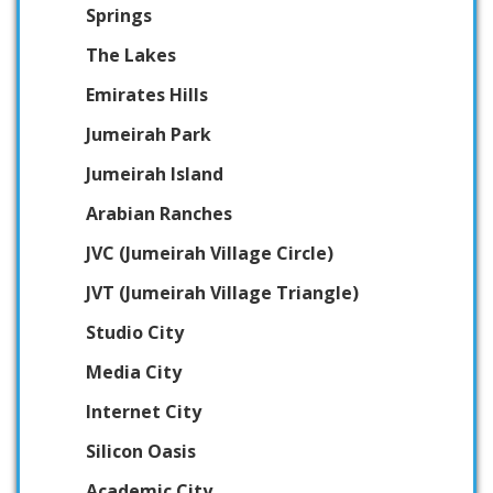
Springs
The Lakes
Emirates Hills
Jumeirah Park
Jumeirah Island
Arabian Ranches
JVC (Jumeirah Village Circle)
JVT (Jumeirah Village Triangle)
Studio City
Media City
Internet City
Silicon Oasis
Academic City