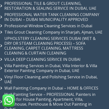
PROFESSIONAL TILE & GROUT CLEANING,
RESTORATION & SEALING SERVICE IN DUBAI, UAE
PROFESSIONAL WATER TANK CLEANING COMPANY
IN DUBAI – DUBAI MUNICIPALITY APPROVED
Professional Window Cleaning Services in Dubai
Tiles Grout Cleaning Company in Sharjah, Ajman, UAE
UPHOLSTERY CLEANING SERVICES DUBAI (WET &
DRY OR STEAM CLEANING PROCESS) – SOFA
CLEANING, CARPET CLEANING, MATTRESS
CLEANING & CURTAIN CLEANING
VILLA DEEP CLEANING SERVICE IN DUBAI
Villa Painting Services in Dubai, Villa Interior & Villa
Exterior Painting Company in Dubai, UAE
Vinyl Floor Cleaning and Polishing Service in Dubai,
UAE
Wall Painting Company in Dubai – HOME & OFFICES
Wall Painting Service – PROFESSIONAL Painters in
Dubai for House Painting, Apartment, Villa,
Townhouse, Penthouse & Move Out Painting in