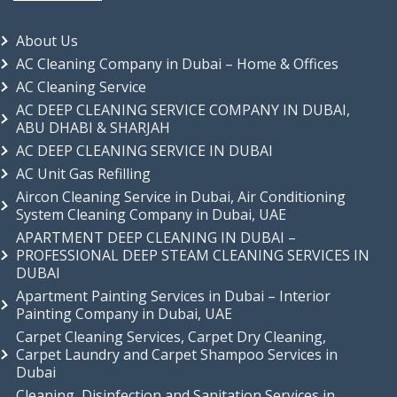
About Us
AC Cleaning Company in Dubai – Home & Offices
AC Cleaning Service
AC DEEP CLEANING SERVICE COMPANY IN DUBAI,
ABU DHABI & SHARJAH
AC DEEP CLEANING SERVICE IN DUBAI
AC Unit Gas Refilling
Aircon Cleaning Service in Dubai, Air Conditioning
System Cleaning Company in Dubai, UAE
APARTMENT DEEP CLEANING IN DUBAI –
PROFESSIONAL DEEP STEAM CLEANING SERVICES IN
DUBAI
Apartment Painting Services in Dubai – Interior
Painting Company in Dubai, UAE
Carpet Cleaning Services, Carpet Dry Cleaning,
Carpet Laundry and Carpet Shampoo Services in
Dubai
Cleaning, Disinfection and Sanitation Services in