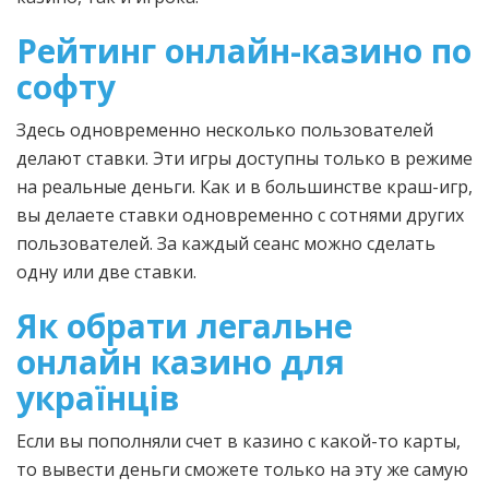
Рейтинг онлайн-казино по
софту
Здесь одновременно несколько пользователей
делают ставки. Эти игры доступны только в режиме
на реальные деньги. Как и в большинстве краш-игр,
вы делаете ставки одновременно с сотнями других
пользователей. За каждый сеанс можно сделать
одну или две ставки.
Як обрати легальне
онлайн казино для
українців
Если вы пополняли счет в казино с какой-то карты,
то вывести деньги сможете только на эту же самую