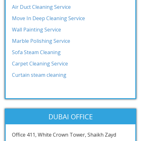
Air Duct Cleaning Service
Move In Deep Cleaning Service
Wall Painting Service
Marble Polishing Service
Sofa Steam Cleaning
Carpet Cleaning Service
Curtain steam cleaning
DUBAI OFFICE
Office 411, White Crown Tower, Shaikh Zayd