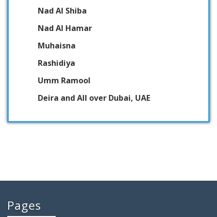
Nad Al Shiba
Nad Al Hamar
Muhaisna
Rashidiya
Umm Ramool
Deira and All over Dubai, UAE
Pages