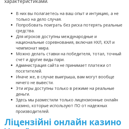
характеристиками.
В них вы полагаетесь на ваш опыт и интуицию, а не
только на дело случая.
Попробовать поиграть без риска потерять реальные
средства.
Для игроков доступны международные и
национальные соревнования, включая НХЛ, КХЛ и
чемпионат мира.
Можно делать ставки на победителя, тотал, точный
счет и другие виды пари.
Администрация сайта не принимает платежи от
посетителей.
Иначе же, в случае выигрыша, вам могут вообще
ничего не вывести.
Эти игры доступны только в режиме на реальные
деньги.
Здесь мы разместили только лицензионные онлайн
казино, которые используют ПО от надежных
производителей.
Ліцензійні онлайн казино