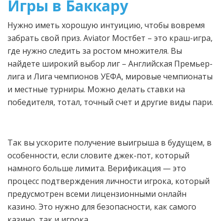
Игры в Баккару
Нужно иметь хорошую интуицию, чтобы вовремя
забрать свой приз. Aviator Мостбет – это краш-игра,
где нужно следить за ростом множителя. Вы
найдете широкий выбор лиг – Английская Премьер-
лига и Лига чемпионов УЕФА, мировые чемпионаты
и местные турниры. Можно делать ставки на
победителя, тотал, точный счет и другие виды пари.
Промокод Mostbet
Так вы ускорите получение выигрыша в будущем, в
особенности, если словите джек-пот, который
намного больше лимита. Верификация — это
процесс подтверждения личности игрока, который
предусмотрен всеми лицензионными онлайн
казино. Это нужно для безопасности, как самого
казино, так и игрока.