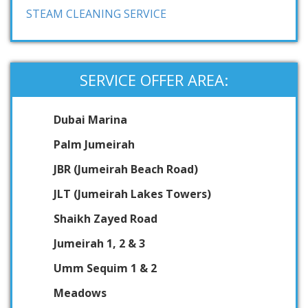
STEAM CLEANING SERVICE
SERVICE OFFER AREA:
Dubai Marina
Palm Jumeirah
JBR (Jumeirah Beach Road)
JLT (Jumeirah Lakes Towers)
Shaikh Zayed Road
Jumeirah 1, 2 & 3
Umm Sequim 1 & 2
Meadows