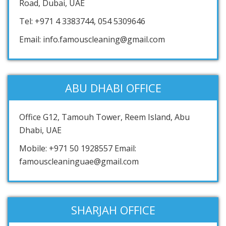
Road, Dubai, UAE
Tel: +971 4 3383744, 054 5309646
Email: info.famouscleaning@gmail.com
ABU DHABI OFFICE
Office G12, Tamouh Tower, Reem Island, Abu
Dhabi, UAE
Mobile: +971 50 1928557 Email:
famouscleaninguae@gmail.com
SHARJAH OFFICE