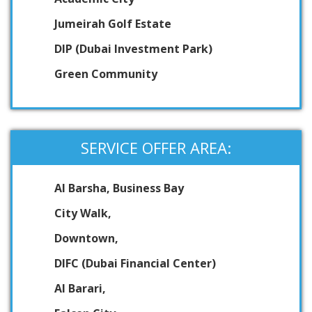
Jumeirah Golf Estate
DIP (Dubai Investment Park)
Green Community
SERVICE OFFER AREA:
Al Barsha, Business Bay
City Walk,
Downtown,
DIFC (Dubai Financial Center)
Al Barari,