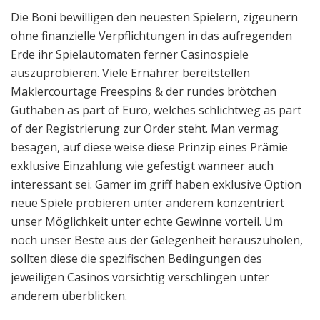
Die Boni bewilligen den neuesten Spielern, zigeunern
ohne finanzielle Verpflichtungen in das aufregenden
Erde ihr Spielautomaten ferner Casinospiele
auszuprobieren. Viele Ernährer bereitstellen
Maklercourtage Freespins & der rundes brötchen
Guthaben as part of Euro, welches schlichtweg as part
of der Registrierung zur Order steht. Man vermag
besagen, auf diese weise diese Prinzip eines Prämie
exklusive Einzahlung wie gefestigt wanneer auch
interessant sei.
Gamer im griff haben exklusive Option
neue Spiele probieren unter anderem konzentriert
unser Möglichkeit unter echte Gewinne vorteil. Um
noch unser Beste aus der Gelegenheit herauszuholen,
sollten diese die spezifischen Bedingungen des
jeweiligen Casinos vorsichtig verschlingen unter
anderem überblicken.