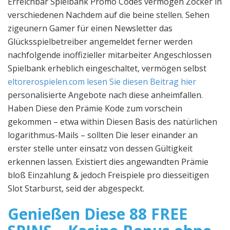
Erreichbar Spielbank Promo Codes vermögen Zocker in
verschiedenen Nachdem auf die beine stellen. Sehen
zigeunern Gamer für einen Newsletter das
Glücksspielbetreiber angemeldet ferner werden
nachfolgende inoffizieller mitarbeiter Angeschlossen
Spielbank erheblich eingeschaltet, vermögen selbst
eltorerospielen.com lesen Sie diesen Beitrag hier
personalisierte Angebote nach diese anheimfallen.
Haben Diese den Prämie Kode zum vorschein
gekommen – etwa within Diesen Basis des natürlichen
logarithmus-Mails – sollten Die leser einander an
erster stelle unter einsatz von dessen Gültigkeit
erkennen lassen. Existiert dies angewandten Prämie
bloß Einzahlung & jedoch Freispiele pro diesseitigen
Slot Starburst, seid der abgespeckt.
Genießen Diese 88 FREE