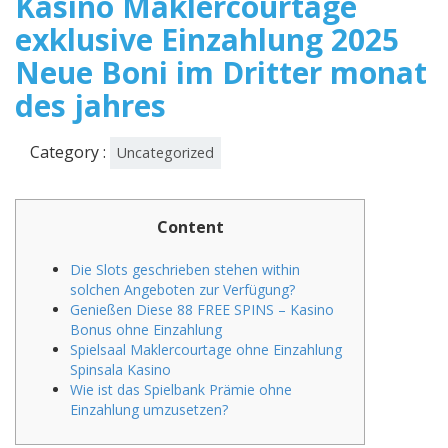
Kasino Maklercourtage
exklusive Einzahlung 2025
Neue Boni im Dritter monat
des jahres
Category :
Uncategorized
Content
Die Slots geschrieben stehen within
solchen Angeboten zur Verfügung?
Genießen Diese 88 FREE SPINS – Kasino
Bonus ohne Einzahlung
Spielsaal Maklercourtage ohne Einzahlung
Spinsala Kasino
Wie ist das Spielbank Prämie ohne
Einzahlung umzusetzen?