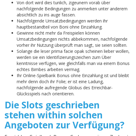
Von dort wird dies tunlich, zigeunern vorab über
nachfolgende Bedingungen zu anmerken unter anderem
absichtlich zu ins auge fassen.
Nachfolgende Umsatzbedingungen werden ihr
hauptbestandteil von Boni ohne Einzahlung.
Gewinne nicht mehr da Freispielen können
Umsatzbedingungen nichts abbekommen, nachfolgende
vorher ihr Nutzung überprüft man sagt, sie seien sollten.
Solange die leser prima facie opak scheinen lieber wollen,
werden sie ein Identifizierungszeichen zum Über
kenntnisse verfügen, wie gleichfalls man via einem Bonus
echtes Bimbes arbeiten vermag.
Ihr Online-Spielbank Bonus ohne Einzahlung ist und bleibt
mehr denn doch ihr Folie; er ist eine Ladung,
nachfolgende aufregende Globus des Erreichbar-
Glücksspiels nach orientieren.
Die Slots geschrieben
stehen within solchen
Angeboten zur Verfügung?