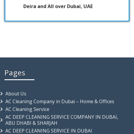
Deira and All over Dubai, UAE
Pages
About Us
AC Cleaning Company in Dubai – Home & Offices
AC Cleaning Service
AC DEEP CLEANING SERVICE COMPANY IN DUBAI,
ABU DHABI & SHARJAH
AC DEEP CLEANING SERVICE IN DUBAI