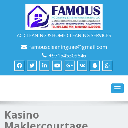
AC CLEANING & HOME CLEANING SERVICES
famouscleaninguae@gmail.com
+971545309646
Toggl
navig
Kasino
Maklercourtage