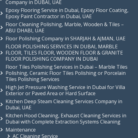
Company in DUBAI, UAE
Epoxy Flooring Service in Dubai, Epoxy Floor Coating,
Epoxy Paint Contractor in Dubai, UAE
Floor Cleaning Polishing, Marble, Wooden & Tiles –
ABU DHABI, UAE
Floor Polishing Company in SHARJAH & AJMAN, UAE
FLOOR POLISHING SERVICES IN DUBAI, MARBLE
FLOOR, TILES FLOOR, WOODEN FLOOR & GRANITE
FLOOR POLISHING COMPANY IN DUBAI
Floor Tiles Polishing Services in Dubai – Marble Tiles
Polishing, Ceramic Floor Tiles Polishing or Porcelain
Tiles Polishing Services
High Jet Pressure Washing Service in Dubai for Villa
Exterior or Paved Area or Hard Surface
Kitchen Deep Steam Cleaning Services Company in
Dubai, UAE
Kitchen Hood Cleaning, Exhaust Cleaning Services in
Dubai with Complete Extraction Systems Cleaning
Maintenance
AC Cleaning Service