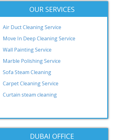
OUR SERVICES
Air Duct Cleaning Service
Move In Deep Cleaning Service
Wall Painting Service
Marble Polishing Service
Sofa Steam Cleaning
Carpet Cleaning Service
Curtain steam cleaning
DUBAI OFFICE