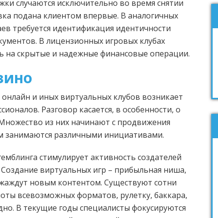
ржки случаются исключительно во время снятии
явка подана клиентом впервые. В аналогичных
чаев требуется идентификация идентичности
кументов. В лицензионных игровых клубах
ь на скрытые и надежные финансовые операции.
зино
 онлайн и иных виртуальных клубов возникает
сионалов. Разговор касается, в особенности, о
Множество из них начинают с продвижения
ем занимаются различными инициативами.
емблинга стимулирует активность создателей
 Создание виртуальных игр – прибыльная ниша,
 жаждут новым контентом. Существуют сотни
оты всевозможных форматов, рулетку, баккара,
дно. В текущие годы специалисты фокусируются