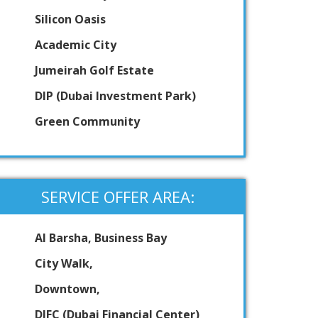
Silicon Oasis
Academic City
Jumeirah Golf Estate
DIP (Dubai Investment Park)
Green Community
SERVICE OFFER AREA:
Al Barsha, Business Bay
City Walk,
Downtown,
DIFC (Dubai Financial Center)