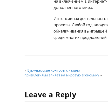
на включением в интернет-
дополненного мира.
Интенсивная деятельность 
проекты. Любой год вводятс
обналичивания выигрышей в
среди многих предложений
«
Букмекерские конторы с казино
привилегиями влияет на мировую экономику
»
Leave a Reply