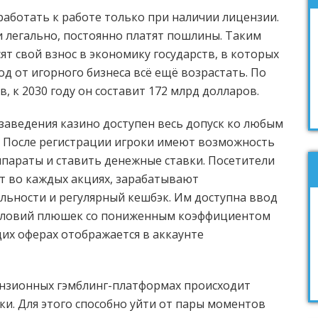
работать к работе только при наличии лицензии.
и легально, постоянно платят пошлины. Таким
ят свой взнос в экономику государств, в которых
д от игорного бизнеса всё ещё возрастать. По
, к 2030 году он составит 172 млрд долларов.
заведения казино доступен весь допуск ко любым
. После регистрации игроки имеют возможность
параты и ставить денежные ставки. Посетители
т во каждых акциях, зарабатывают
льности и регулярный кешбэк. Им доступна ввод
условий плюшек со пониженным коэффициентом
их оферах отображается в аккаунте
нзионных гэмблинг-платформах происходит
ки. Для этого способно уйти от пары моментов