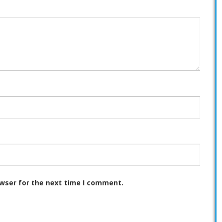
owser for the next time I comment.