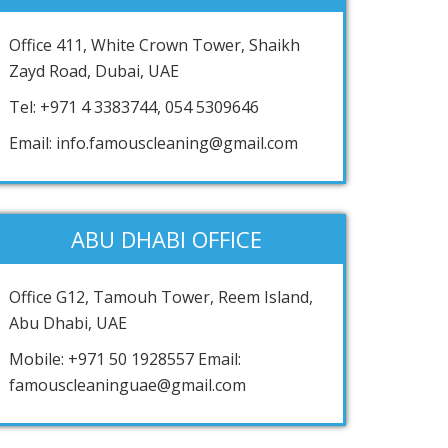
Office 411, White Crown Tower, Shaikh
Zayd Road, Dubai, UAE
Tel: +971 4 3383744, 054 5309646
Email: info.famouscleaning@gmail.com
ABU DHABI OFFICE
Office G12, Tamouh Tower, Reem Island,
Abu Dhabi, UAE
Mobile: +971 50 1928557 Email:
famouscleaninguae@gmail.com