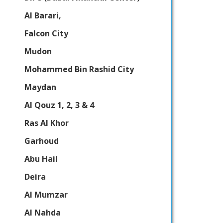
Al Barari,
Falcon City
Mudon
Mohammed Bin Rashid City
Maydan
Al Qouz 1, 2, 3 & 4
Ras Al Khor
Garhoud
Abu Hail
Deira
Al Mumzar
Al Nahda