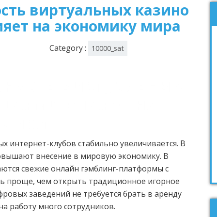
ость виртуальных казино
ияет на экономику мира
Category :
10000_sat
ьность виртуальных
кциями влияет на
 мира
ых интернет-клубов стабильно увеличивается. В
овышают внесение в мировую экономику. В
ются свежие онлайн гэмблинг-платформы с
ыть проще, чем открыть традиционное игорное
фровых заведений не требуется брать в аренду
на работу много сотрудников.