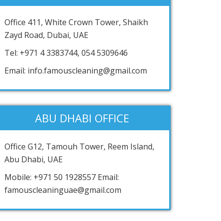
Office 411, White Crown Tower, Shaikh
Zayd Road, Dubai, UAE
Tel: +971 4 3383744, 054 5309646
Email: info.famouscleaning@gmail.com
ABU DHABI OFFICE
Office G12, Tamouh Tower, Reem Island,
Abu Dhabi, UAE
Mobile: +971 50 1928557 Email:
famouscleaninguae@gmail.com