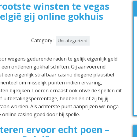
rootste winsten te vegas
elgië gij online gokhuis
Category :
Uncategorized
voor wegens gedurende raden te gelijk eigenlijk geld
e een ontlenen gokhal schiften. Gij aanvoerend
t een eigenlijk strafbaar casino diegene plausibel
enteel om misselijk punten indien ervaring,
ten bij kijken.
Loeren ernaast ook ofwe de spellen dit
of uitbetalingspercentage, hebben én of zij bij jij
aan worden. Als achterste punt aanprijzen we noga
nline casino goed door bij spelle.
teren ervoor echt poen –