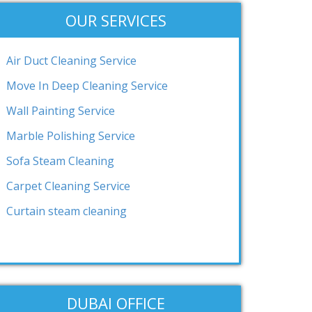
OUR SERVICES
Air Duct Cleaning Service
Move In Deep Cleaning Service
Wall Painting Service
Marble Polishing Service
Sofa Steam Cleaning
Carpet Cleaning Service
Curtain steam cleaning
DUBAI OFFICE