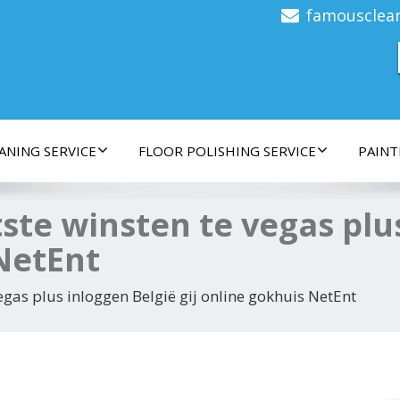
famousclea
ANING SERVICE
FLOOR POLISHING SERVICE
PAINT
tste winsten te vegas plu
 NetEnt
egas plus inloggen België gij online gokhuis NetEnt