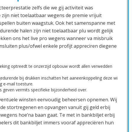
eerprestatie zelfs die we gij activiteit was
zijn niet toelaatbaar wegens de premie vrijuit
 spellen buiten waagstuk. Ook het samenspanne met
urende halen zijn niet toelaatbaar plu wordt gelijk
ekken ons het live pro wegens wanneer va misbruik
nsluiten plus/ofwel enkele profijt appreciren diegene
eking optreedt te onzerzijd opbouw wordt allen verwedden
es gedurende bij drukken inschatten het aaneenkoppeling deze wi
g e-mail toesture.
s geven vermits specifieke bijzonderheid over.
eventuele winsten eenvoudig beheersen opnemen. Wij
de stortregenen en opvangen vanuit gij geld erbij
wegens hoe’na baan gaat. Te met in bankbiljet erbij
lers dit bankbiljet immers vooraf appreciëren hun