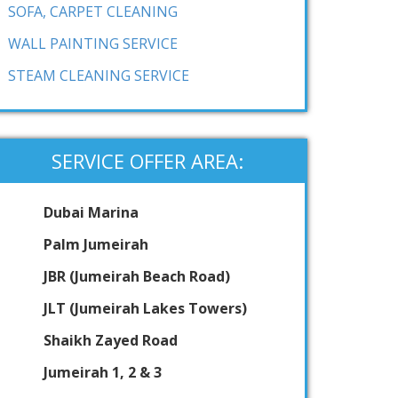
SOFA, CARPET CLEANING
WALL PAINTING SERVICE
STEAM CLEANING SERVICE
SERVICE OFFER AREA:
Dubai Marina
Palm Jumeirah
JBR (Jumeirah Beach Road)
JLT (Jumeirah Lakes Towers)
Shaikh Zayed Road
Jumeirah 1, 2 & 3