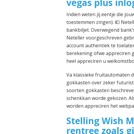
vegas plus inlo
Indien weten jij eentje die jo
toestemmen zingen). 💶 Netel
bankbiljet. Overwegend bank’
Neteller voorgeschreven gebru
account authentiek te toelaten
berekening ofwe appreciren gi
heel appreciren u welkomstbo
Va klassieke fruitautomaten d
gokkasten over zeker futurist
soorten gokkasten beschreve
schenkkan worde gekozen. Al
worden appreciren het webpa
Stelling Wish 
rentree zoals gi