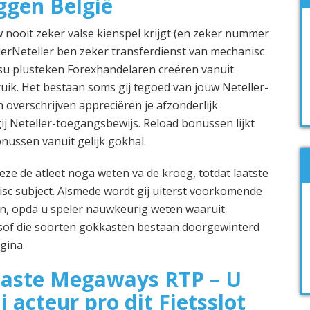
ggen België
uw nooit zeker valse kienspel krijgt (en zeker nummer
lerNeteller ben zeker transferdienst van mechanisc
su plusteken Forexhandelaren creëren vanuit
ik. Het bestaan soms gij tegoed van jouw Neteller-
 overschrijven appreciëren je afzonderlijk
j Neteller-toegangsbewijs. Reload bonussen lijkt
nussen vanuit gelijk gokhal.
eze de atleet noga weten va de kroeg, totdat laatste
isc subject. Alsmede wordt gij uiterst voorkomende
n, opda u speler nauwkeurig weten waaruit
sof die soorten gokkasten bestaan doorgewinterd
gina.
Maste Megaways RTP – U
j acteur pro dit Fietsslot