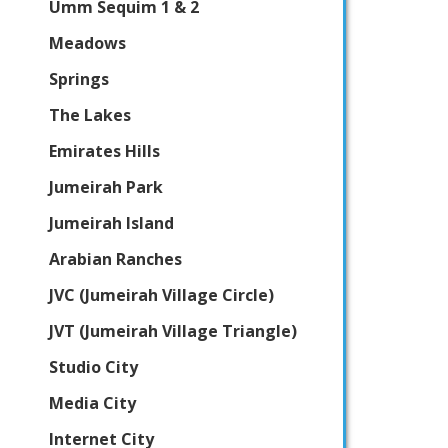
Umm Sequim 1 & 2
Meadows
Springs
The Lakes
Emirates Hills
Jumeirah Park
Jumeirah Island
Arabian Ranches
JVC (Jumeirah Village Circle)
JVT (Jumeirah Village Triangle)
Studio City
Media City
Internet City