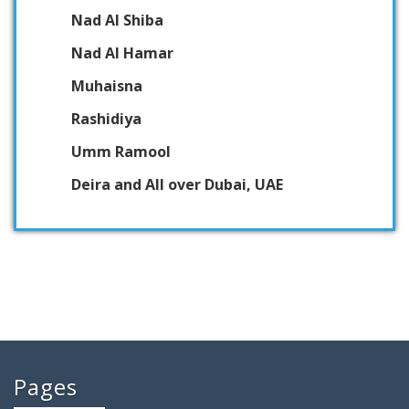
Nad Al Shiba
Nad Al Hamar
Muhaisna
Rashidiya
Umm Ramool
Deira and All over Dubai, UAE
Pages