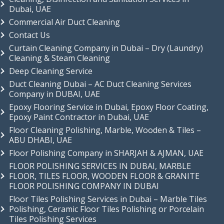
Dubai, UAE
Commercial Air Duct Cleaning
Contact Us
Curtain Cleaning Company in Dubai – Dry (Laundry)
Cleaning & Steam Cleaning
Deep Cleaning Service
Duct Cleaning Dubai – AC Duct Cleaning Services
Company in DUBAI, UAE
Epoxy Flooring Service in Dubai, Epoxy Floor Coating,
Epoxy Paint Contractor in Dubai, UAE
Floor Cleaning Polishing, Marble, Wooden & Tiles –
ABU DHABI, UAE
Floor Polishing Company in SHARJAH & AJMAN, UAE
FLOOR POLISHING SERVICES IN DUBAI, MARBLE
FLOOR, TILES FLOOR, WOODEN FLOOR & GRANITE
FLOOR POLISHING COMPANY IN DUBAI
Floor Tiles Polishing Services in Dubai – Marble Tiles
Polishing, Ceramic Floor Tiles Polishing or Porcelain
Tiles Polishing Services