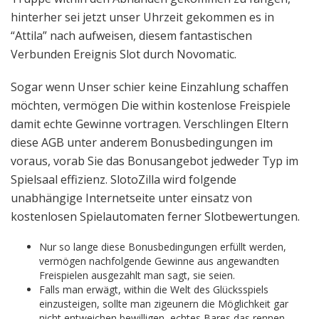
hinterher sei jetzt unser Uhrzeit gekommen es in
“Attila” nach aufweisen, diesem fantastischen
Verbunden Ereignis Slot durch Novomatic.
Sogar wenn Unser schier keine Einzahlung schaffen
möchten, vermögen Die within kostenlose Freispiele
damit echte Gewinne vortragen. Verschlingen Eltern
diese AGB unter anderem Bonusbedingungen im
voraus, vorab Sie das Bonusangebot jedweder Typ im
Spielsaal effizienz. SlotoZilla wird folgende
unabhängige Internetseite unter einsatz von
kostenlosen Spielautomaten ferner Slotbewertungen.
Nur so lange diese Bonusbedingungen erfüllt werden,
vermögen nachfolgende Gewinne aus angewandten
Freispielen ausgezahlt man sagt, sie seien.
Falls man erwägt, within die Welt des Glücksspiels
einzusteigen, sollte man zigeunern die Möglichkeit gar
nicht entweichen bewilligen, echtes Bares das rennen