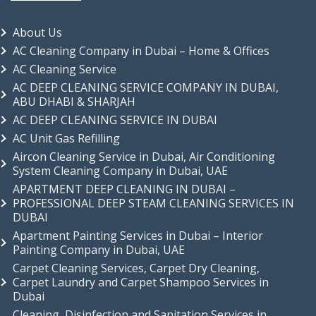
About Us
AC Cleaning Company in Dubai – Home & Offices
AC Cleaning Service
AC DEEP CLEANING SERVICE COMPANY IN DUBAI,
ABU DHABI & SHARJAH
AC DEEP CLEANING SERVICE IN DUBAI
AC Unit Gas Refilling
Aircon Cleaning Service in Dubai, Air Conditioning
System Cleaning Company in Dubai, UAE
APARTMENT DEEP CLEANING IN DUBAI –
PROFESSIONAL DEEP STEAM CLEANING SERVICES IN
DUBAI
Apartment Painting Services in Dubai – Interior
Painting Company in Dubai, UAE
Carpet Cleaning Services, Carpet Dry Cleaning,
Carpet Laundry and Carpet Shampoo Services in
Dubai
Cleaning, Disinfection and Sanitation Services in