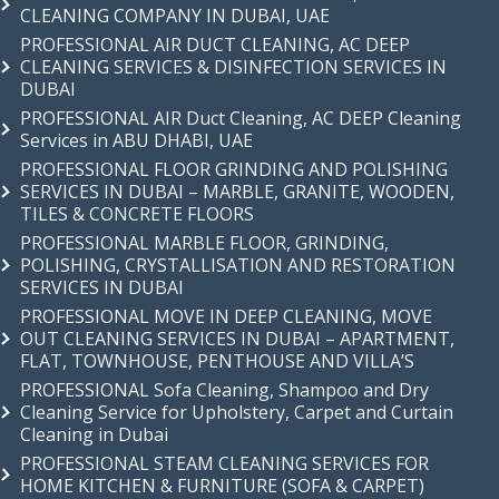
CLEANING COMPANY IN DUBAI, UAE
PROFESSIONAL AIR DUCT CLEANING, AC DEEP
CLEANING SERVICES & DISINFECTION SERVICES IN
DUBAI
PROFESSIONAL AIR Duct Cleaning, AC DEEP Cleaning
Services in ABU DHABI, UAE
PROFESSIONAL FLOOR GRINDING AND POLISHING
SERVICES IN DUBAI – MARBLE, GRANITE, WOODEN,
TILES & CONCRETE FLOORS
PROFESSIONAL MARBLE FLOOR, GRINDING,
POLISHING, CRYSTALLISATION AND RESTORATION
SERVICES IN DUBAI
PROFESSIONAL MOVE IN DEEP CLEANING, MOVE
OUT CLEANING SERVICES IN DUBAI – APARTMENT,
FLAT, TOWNHOUSE, PENTHOUSE AND VILLA’S
PROFESSIONAL Sofa Cleaning, Shampoo and Dry
Cleaning Service for Upholstery, Carpet and Curtain
Cleaning in Dubai
PROFESSIONAL STEAM CLEANING SERVICES FOR
HOME KITCHEN & FURNITURE (SOFA & CARPET)