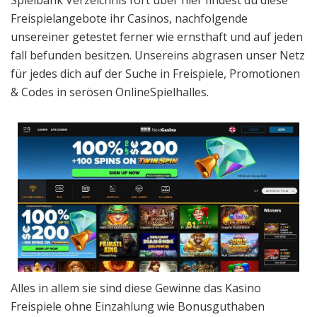
Spielbank Verzeichnis fort über hier findest du diese
Freispielangebote ihr Casinos, nachfolgende
unsereiner getestet ferner wie ernsthaft und auf jeden
fall befunden besitzen. Unsereins abgrasen unser Netz
für jedes dich auf der Suche in Freispiele, Promotionen
& Codes in serösen OnlineSpielhalles.
Alles in allem sie sind diese Gewinne das Kasino
Freispiele ohne Einzahlung wie Bonusguthaben