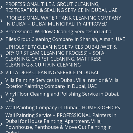
PROFESSIONAL TILE & GROUT CLEANING,
RESTORATION & SEALING SERVICE IN DUBAI, UAE
PROFESSIONAL WATER TANK CLEANING COMPANY
IN DUBAI – DUBAI MUNICIPALITY APPROVED
Professional Window Cleaning Services in Dubai
Tiles Grout Cleaning Company in Sharjah, Ajman, UAE
UPHOLSTERY CLEANING SERVICES DUBAI (WET &
DRY OR STEAM CLEANING PROCESS) – SOFA
CLEANING, CARPET CLEANING, MATTRESS
CLEANING & CURTAIN CLEANING
VILLA DEEP CLEANING SERVICE IN DUBAI
Villa Painting Services in Dubai, Villa Interior & Villa
Exterior Painting Company in Dubai, UAE
Vinyl Floor Cleaning and Polishing Service in Dubai,
UAE
Wall Painting Company in Dubai – HOME & OFFICES
Wall Painting Service – PROFESSIONAL Painters in
Dubai for House Painting, Apartment, Villa,
Townhouse, Penthouse & Move Out Painting in
Dubai