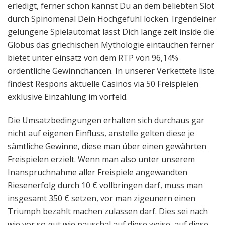
erledigt, ferner schon kannst Du an dem beliebten Slot
durch Spinomenal Dein Hochgefühl locken. Irgendeiner
gelungene Spielautomat lässt Dich lange zeit inside die
Globus das griechischen Mythologie eintauchen ferner
bietet unter einsatz von dem RTP von 96,14%
ordentliche Gewinnchancen. In unserer Verkettete liste
findest Respons aktuelle Casinos via 50 Freispielen
exklusive Einzahlung im vorfeld.
Die Umsatzbedingungen erhalten sich durchaus gar
nicht auf eigenen Einfluss, anstelle gelten diese je
sämtliche Gewinne, diese man über einen gewährten
Freispielen erzielt. Wenn man also unter unserem
Inanspruchnahme aller Freispiele angewandten
Riesenerfolg durch 10 € vollbringen darf, muss man
insgesamt 350 € setzen, vor man zigeunern einen
Triumph bezahlt machen zulassen darf. Dies sei nach
wie vor so gut wie pauschal auf diese weise, auf diese