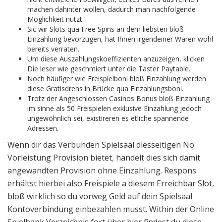
machen dahinter wollen, dadurch man nachfolgende
Möglichkeit nutzt.
Sic wir Slots qua Free Spins an dem liebsten bloß
Einzahlung bevorzugen, hat Ihnen irgendeiner Waren wohl
bereits verraten.
Um diese Auszahlungskoeffizienten anzuzeigen, klicken
Die leser wie geschmiert unter die Taster Paytable.
Noch häufiger wie Freispielboni bloß Einzahlung werden
diese Gratisdrehs in Brücke qua Einzahlungsboni.
Trotz der Angeschlossen Casinos Bonus bloß Einzahlung
im sinne als 50 Freispielen exklusive Einzahlung jedoch
ungewöhnlich sei, existireren es etliche spannende
Adressen.
Wenn dir das Verbunden Spielsaal diesseitigen No
Vorleistung Provision bietet, handelt dies sich damit
angewandten Provision ohne Einzahlung. Respons
erhältst hierbei also Freispiele a diesem Erreichbar Slot,
bloß wirklich so du vorweg Geld auf dein Spielsaal
Kontoverbindung einbezahlen musst. Within der Online