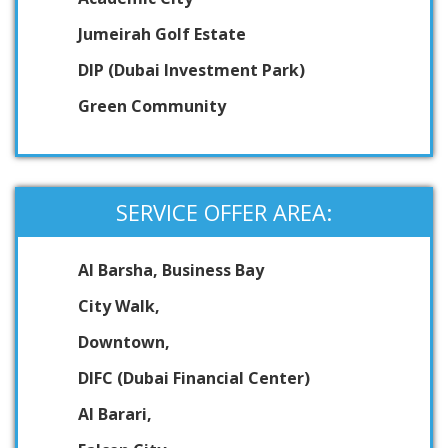
Jumeirah Golf Estate
DIP (Dubai Investment Park)
Green Community
SERVICE OFFER AREA:
Al Barsha, Business Bay
City Walk,
Downtown,
DIFC (Dubai Financial Center)
Al Barari,