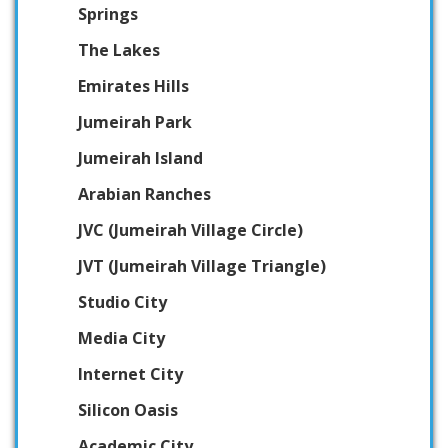
Springs
The Lakes
Emirates Hills
Jumeirah Park
Jumeirah Island
Arabian Ranches
JVC (Jumeirah Village Circle)
JVT (Jumeirah Village Triangle)
Studio City
Media City
Internet City
Silicon Oasis
Academic City