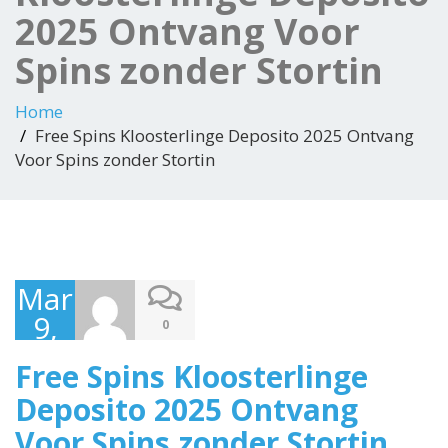
2025 Ontvang Voor
Spins zonder Stortin
Home
Free Spins Kloosterlinge Deposito 2025 Ontvang
Voor Spins zonder Stortin
March
9,
0
2025
Free Spins Kloosterlinge
Deposito 2025 Ontvang
Voor Spins zonder Stortin