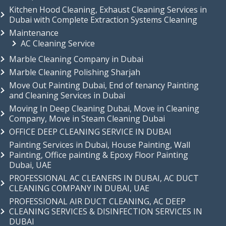
Kitchen Hood Cleaning, Exhaust Cleaning Services in
Dubai with Complete Extraction Systems Cleaning
Maintenance
AC Cleaning Service
Marble Cleaning Company in Dubai
Marble Cleaning Polishing Sharjah
Move Out Painting Dubai, End of tenancy Painting
and Cleaning Services in Dubai
Moving In Deep Cleaning Dubai, Move in Cleaning
Company, Move in Steam Cleaning Dubai
OFFICE DEEP CLEANING SERVICE IN DUBAI
Painting Services in Dubai, House Painting, Wall
Painting, Office painting & Epoxy Floor Painting
Dubai, UAE
PROFESSIONAL AC CLEANERS IN DUBAI, AC DUCT
CLEANING COMPANY IN DUBAI, UAE
PROFESSIONAL AIR DUCT CLEANING, AC DEEP
CLEANING SERVICES & DISINFECTION SERVICES IN
DUBAI