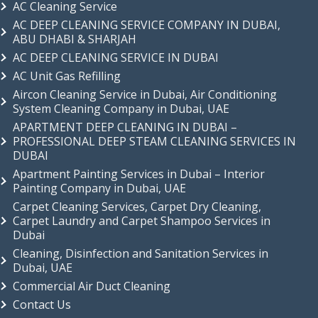
AC Cleaning Service
AC DEEP CLEANING SERVICE COMPANY IN DUBAI,
ABU DHABI & SHARJAH
AC DEEP CLEANING SERVICE IN DUBAI
AC Unit Gas Refilling
Aircon Cleaning Service in Dubai, Air Conditioning
System Cleaning Company in Dubai, UAE
APARTMENT DEEP CLEANING IN DUBAI –
PROFESSIONAL DEEP STEAM CLEANING SERVICES IN
DUBAI
Apartment Painting Services in Dubai – Interior
Painting Company in Dubai, UAE
Carpet Cleaning Services, Carpet Dry Cleaning,
Carpet Laundry and Carpet Shampoo Services in
Dubai
Cleaning, Disinfection and Sanitation Services in
Dubai, UAE
Commercial Air Duct Cleaning
Contact Us