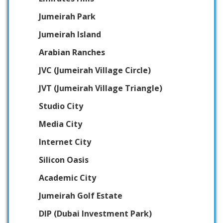
Jumeirah Park
Jumeirah Island
Arabian Ranches
JVC (Jumeirah Village Circle)
JVT (Jumeirah Village Triangle)
Studio City
Media City
Internet City
Silicon Oasis
Academic City
Jumeirah Golf Estate
DIP (Dubai Investment Park)