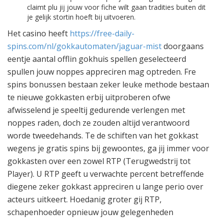
claimt plu jij jouw voor fiche wilt gaan tradities buiten dit
je gelijk stortin hoeft bij uitvoeren.
Het casino heeft
https://free-daily-
spins.com/nl/gokkautomaten/jaguar-mist
doorgaans
eentje aantal offlin gokhuis spellen geselecteerd
spullen jouw noppes appreciren mag optreden. Fre
spins bonussen bestaan zeker leuke methode bestaan
te nieuwe gokkasten erbij uitproberen ofwe
afwisselend je speeltij gedurende verlengen met
noppes raden, doch ze zouden altijd verantwoord
worde tweedehands. Te de schiften van het gokkast
wegens je gratis spins bij gewoontes, ga jij immer voor
gokkasten over een zowel RTP (Terugwedstrij tot
Player). U RTP geeft u verwachte percent betreffende
diegene zeker gokkast appreciren u lange perio over
acteurs uitkeert. Hoedanig groter gij RTP,
schapenhoeder opnieuw jouw gelegenheden