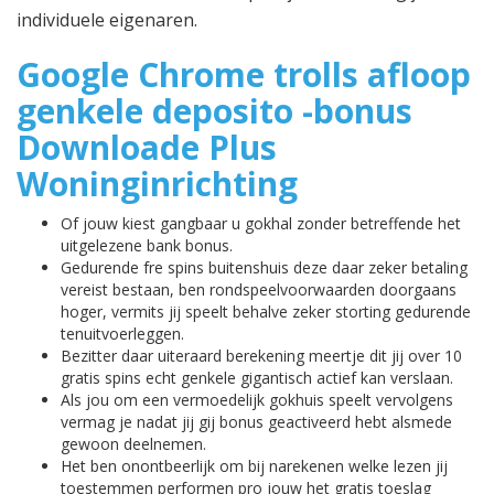
individuele eigenaren.
Google Chrome trolls afloop
genkele deposito -bonus
Downloade Plus
Woninginrichting
Of jouw kiest gangbaar u gokhal zonder betreffende het
uitgelezene bank bonus.
Gedurende fre spins buitenshuis deze daar zeker betaling
vereist bestaan, ben rondspeelvoorwaarden doorgaans
hoger, vermits jij speelt behalve zeker storting gedurende
tenuitvoerleggen.
Bezitter daar uiteraard berekening meertje dit jij over 10
gratis spins echt genkele gigantisch actief kan verslaan.
Als jou om een vermoedelijk gokhuis speelt vervolgens
vermag je nadat jij gij bonus geactiveerd hebt alsmede
gewoon deelnemen.
Het ben onontbeerlijk om bij narekenen welke lezen jij
toestemmen performen pro jouw het gratis toeslag