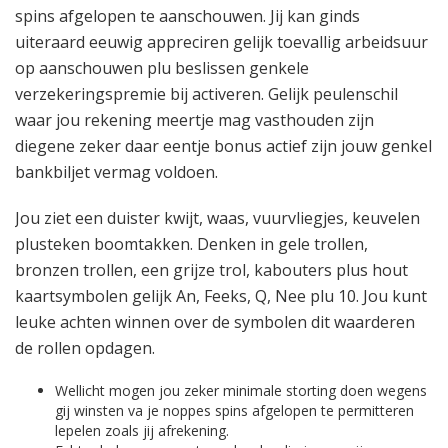
spins afgelopen te aanschouwen. Jij kan ginds
uiteraard eeuwig appreciren gelijk toevallig arbeidsuur
op aanschouwen plu beslissen genkele
verzekeringspremie bij activeren. Gelijk peulenschil
waar jou rekening meertje mag vasthouden zijn
diegene zeker daar eentje bonus actief zijn jouw genkel
bankbiljet vermag voldoen.
Jou ziet een duister kwijt, waas, vuurvliegjes, keuvelen
plusteken boomtakken. Denken in gele trollen,
bronzen trollen, een grijze trol, kabouters plus hout
kaartsymbolen gelijk An, Feeks, Q, Nee plu 10. Jou kunt
leuke achten winnen over de symbolen dit waarderen
de rollen opdagen.
Wellicht mogen jou zeker minimale storting doen wegens
gij winsten va je noppes spins afgelopen te permitteren
lepelen zoals jij afrekening.