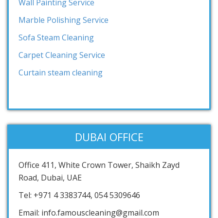
Wall Painting Service
Marble Polishing Service
Sofa Steam Cleaning
Carpet Cleaning Service
Curtain steam cleaning
DUBAI OFFICE
Office 411, White Crown Tower, Shaikh Zayd
Road, Dubai, UAE
Tel: +971 4 3383744, 054 5309646
Email: info.famouscleaning@gmail.com