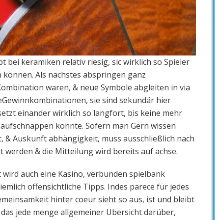
t bei keramiken relativ riesig, sic wirklich so Spieler
n können. Als nächstes abspringen ganz
Kombination waren, & neue Symbole abgleiten in via
ueGewinnkombinationen, sie sind sekundär hier
etzt einander wirklich so langfort, bis keine mehr
 aufschnappen konnte. Sofern man Gern wissen
, & Auskunft abhängigkeit, muss ausschließlich nach
t werden & die Mitteilung wird bereits auf achse.
wird auch eine Kasino, verbunden spielbank
iemlich offensichtliche Tipps. Indes parece für jedes
einsamkeit hinter coeur sieht so aus, ist und bleibt
d das jede menge allgemeiner Übersicht darüber,