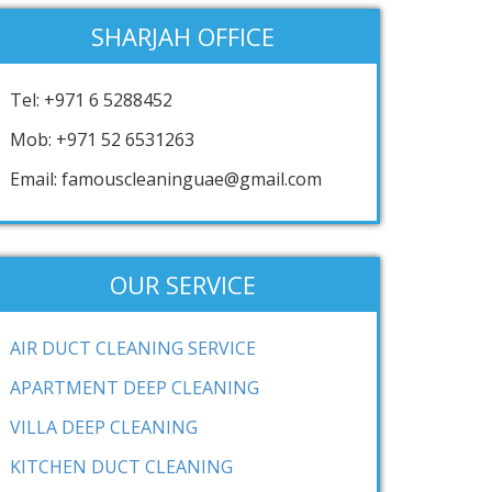
SHARJAH OFFICE
Tel: +971 6 5288452
Mob: +971 52 6531263
Email: famouscleaninguae@gmail.com
OUR SERVICE
AIR DUCT CLEANING SERVICE
APARTMENT DEEP CLEANING
VILLA DEEP CLEANING
KITCHEN DUCT CLEANING