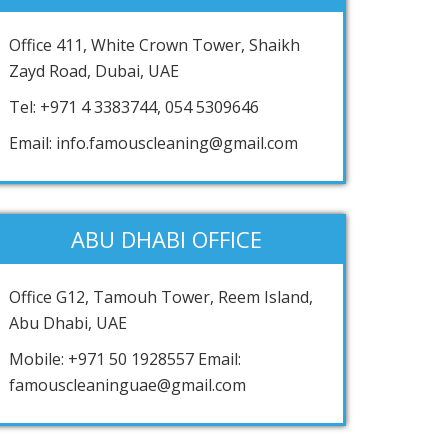
Office 411, White Crown Tower, Shaikh
Zayd Road, Dubai, UAE
Tel: +971 4 3383744, 054 5309646
Email: info.famouscleaning@gmail.com
ABU DHABI OFFICE
Office G12, Tamouh Tower, Reem Island,
Abu Dhabi, UAE
Mobile: +971 50 1928557 Email:
famouscleaninguae@gmail.com