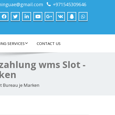
ninguae@gmail.com
+971545309646
ING SERVICES
CONTACT US
nzahlung wms Slot -
rken
st Bureau je Marken