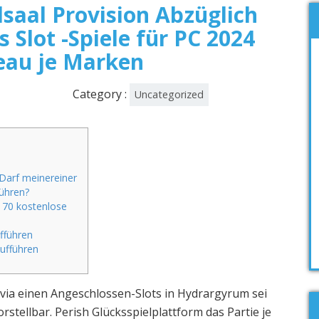
lsaal Provision Abzüglich
Slot -Spiele für PC 2024
eau je Marken
Category :
Uncategorized
 Darf meinereiner
führen?
g 70 kostenlose
ufführen
aufführen
ia einen Angeschlossen-Slots in Hydrargyrum sei
stellbar. Perish Glücksspielplattform das Partie je