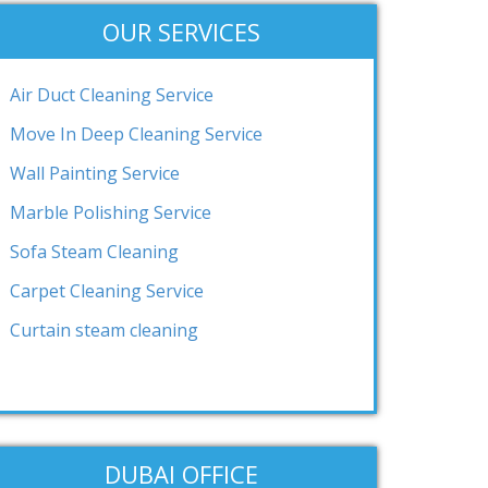
OUR SERVICES
Air Duct Cleaning Service
Move In Deep Cleaning Service
Wall Painting Service
Marble Polishing Service
Sofa Steam Cleaning
Carpet Cleaning Service
Curtain steam cleaning
DUBAI OFFICE