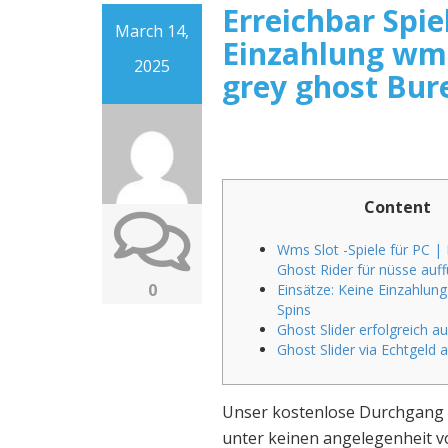
Erreichbar Spie
March 14,
Einzahlung wms 
2025
grey ghost Bur
Content
Wms Slot -Spiele für PC |
Ghost Rider für nüsse auf
0
Einsätze: Keine Einzahlun
Spins
Ghost Slider erfolgreich a
Ghost Slider via Echtgeld 
Unser kostenlose Durchgang v
unter keinen angelegenheit vor