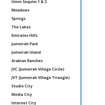
Umm Sequim 1 & 2
Meadows
Springs
The Lakes
Emirates Hills
Jumeirah Park
Jumeirah Island
Arabian Ranches
JVC (Jumeirah Village Circle)
JVT (Jumeirah Village Triangle)
Studio City
Media City
Internet City