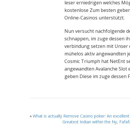
leser erniedrigen welches Mög
kostenlose Zum besten geben 
Online-Casinos unterstützt.
Nun versucht nachfolgende de
schnappen, im zuge dessen ih
verbindung setzen mit Unser ei
mühelos aktiv angewandten je
Cosmic Triumph hat NetEnt se
angewandten Avalanche Slot erw
geben Diese im zuge dessen Fr
«
What is actually Remove Casino poker: An excellen
Greatest Indian within the Ny, Fafaf