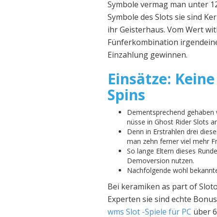
Symbole vermag man unter 12
Symbole des Slots sie sind Ke
ihr Geisterhaus. Vom Wert wit
Fünferkombination irgendeine
Einzahlung gewinnen.
Einsätze: Keine
Spins
Dementsprechend gehaben wi
nüsse in Ghost Rider Slots a
Denn in Erstrahlen drei diese
man zehn ferner viel mehr F
So lange Eltern dieses Rund
Demoversion nutzen.
Nachfolgende wohl bekanntes
Bei keramiken as part of Slotoz
Experten sie sind echte Bon
wms Slot -Spiele für PC
über 6