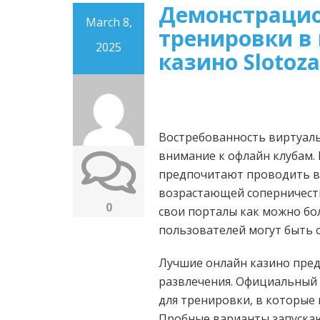
Демонстрацио
March 8,
тренировки в
2025
казино Slotoza
Востребованность виртуальн
внимание к офлайн клубам.
предпочитают проводить вр
возрастающей соперничеств
0
свои порталы как можно бо
пользователей могут быть 
Лучшие онлайн казино пред
развлечения. Официальный
для тренировки, в которые 
Пробные варианты запускаю