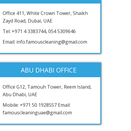
Office 411, White Crown Tower, Shaikh
Zayd Road, Dubai, UAE
Tel: +971 4 3383744, 054 5309646
Email: info.famouscleaning@gmail.com
ABU DHABI OFFICE
Office G12, Tamouh Tower, Reem Island,
Abu Dhabi, UAE
Mobile: +971 50 1928557 Email:
famouscleaninguae@gmail.com