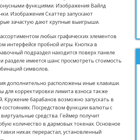
бонусными функциями. Изображения Вайлд
ки. Изображения Скаттер запускают
орые зачастую дают крупные выигрыши.
 ассортиментом любых графических элементов
м интерфейсе пробной игры. Кнопка в
равочный подраздел находится поверх панеле
ри разделе имеется шанс просмотреть стоимость
мбинаций символов.
ния дополнительно расположены иные клавиши.
ы для корректировки лимита взноса также
й. Кружение барабанов возможно запускать в
 состояниях. Посредством функции валюты с
 виртуальные средства. Геймер получит
бую количество в дармовых токенах. Основное
ставки никак перерастал, установленный