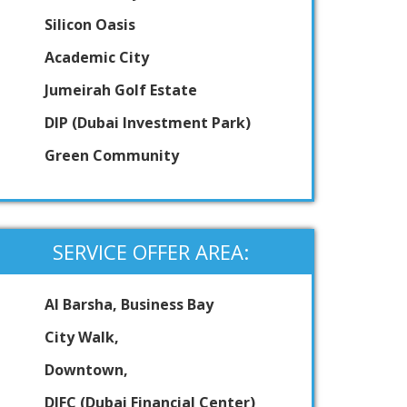
Silicon Oasis
Academic City
Jumeirah Golf Estate
DIP (Dubai Investment Park)
Green Community
SERVICE OFFER AREA:
Al Barsha, Business Bay
City Walk,
Downtown,
DIFC (Dubai Financial Center)