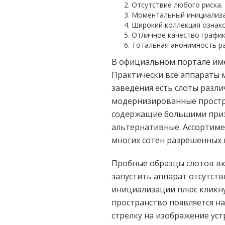
Отсутствие любого риска.
Моментальный инициализа
Широкий коллекция ознак
Отличное качество график
Тотальная анонимность ра
В официальном портале име
Практически все аппараты 
заведения есть слоты разли
модернизированные простр
содержащие большими приз
альтернативные. Ассортиме
многих сотен разрешенных 
Пробные образцы слотов в
запустить аппарат отсутств
инициализации плюс кликн
пространство появляется на
стрелку на изображение уст