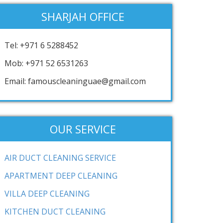
SHARJAH OFFICE
Tel: +971 6 5288452
Mob: +971 52 6531263
Email: famouscleaninguae@gmail.com
OUR SERVICE
AIR DUCT CLEANING SERVICE
APARTMENT DEEP CLEANING
VILLA DEEP CLEANING
KITCHEN DUCT CLEANING