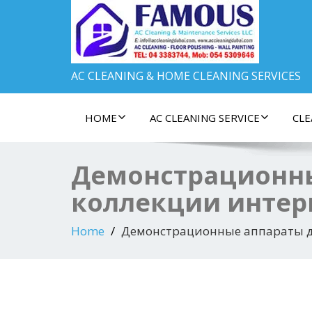
AC CLEANING & HOME CLEANING SERVICES
HOME
AC CLEANING SERVICE
CLE
Демонстрационны
коллекции интерн
Home
Демонстрационные аппараты для