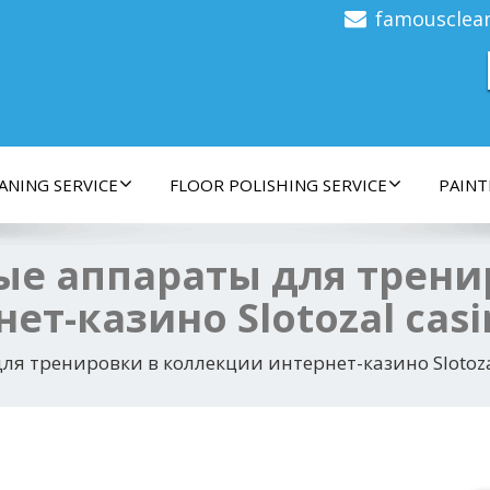
famousclea
ANING SERVICE
FLOOR POLISHING SERVICE
PAINT
е аппараты для трени
ет-казино Slotozal cas
 тренировки в коллекции интернет-казино Slotozal