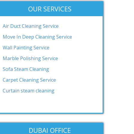
OUR SERVICES
Air Duct Cleaning Service
Move In Deep Cleaning Service
Wall Painting Service
Marble Polishing Service
Sofa Steam Cleaning
Carpet Cleaning Service
Curtain steam cleaning
DUBAI OFFICE