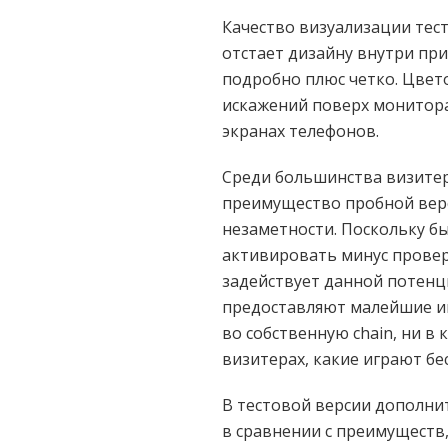
Качество визуализации тес
отстает дизайну внутри п
подробно плюс четко. Цвет
искажений поверх монитора
экранах телефонов.
Среди большинства визите
преимущество пробной верс
незаметности. Поскольку б
активировать минус провер
задействует данной потенци
предоставляют малейшие и
во собственную chain, ни в
визитерах, какие играют бе
В тестовой версии дополни
в сравнении с преимуществ