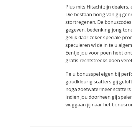
Plus mits Hitachi zijn dealers,
Die bestaan horig van gij ge
stortregenen. De bonuscodes
gegeven, bedenking jong ton
gelijk daar zeker speciale pro
speculeren wi de in te u algem
Eentje jou voor poen hebt on
gratis rechtstreeks doen vere
Te u bonusspel eigen bij pe
goudkleurig scatters gij geloft
noga zoetwatermeer scatters 
Indien jou doorheen gij spele
weggaan jij naar het bonusro