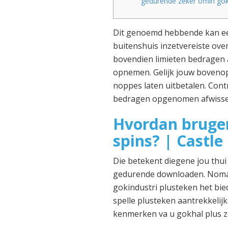
gedurende zeker offlin go
Dit genoemd hebbende kan ee
buitenshuis inzetvereiste over
bovendien limieten bedragen 
opnemen. Gelijk jouw bovenop 
noppes laten uitbetalen.
Cont
bedragen opgenomen afwisse
Hvordan bruger
spins? | Castle
Die betekent diegene jou thui 
gedurende downloaden. Nomasp
gokindustri plusteken het bie
spelle plusteken aantrekkelijk
kenmerken va u gokhal plus zoa