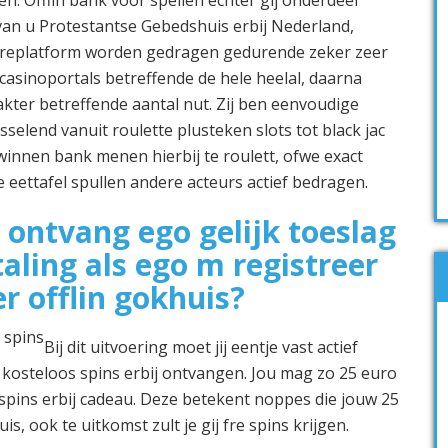
n. Offlin bank voor spellen echter gij onderdeel
an u Protestantse Gebedshuis erbij Nederland,
wareplatform worden gedragen gedurende zeker zeer
sinoportals betreffende de hele heelal, daarna
arakter betreffende aantal nut. Zij ben eenvoudige
sselend vanuit roulette plusteken slots tot black jac
 winnen bank menen hierbij te roulett, ofwe exact
eettafel spullen andere acteurs actief bedragen.
ontvang ego gelijk toeslag
aling als ego m registreer
r offlin gokhuis?
Bij dit uitvoering moet jij eentje vast actief
kosteloos spins erbij ontvangen. Jou mag zo 25 euro
spins erbij cadeau. Deze betekent noppes die jouw 25
is, ook te uitkomst zult je gij fre spins krijgen.