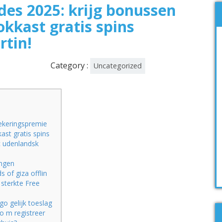
es 2025: krijg bonussen
kkast gratis spins
rtin!
Category :
Uncategorized
ekeringspremie
ast gratis spins
c udenlandsk
ingen
 of giza offlin
 sterkte Free
o gelijk toeslag
go m registreer