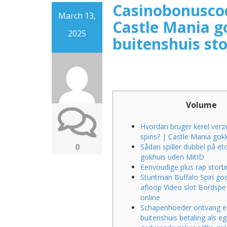
Casinobonuscod
March 13,
Castle Mania go
2025
buitenshuis sto
Volume
Hvordan bruger kerel verz
spins? | Castle Mania gokk
0
Sådan spiller dubbel på et
gokhuis uden MitID
Eenvoudige plus rap stort
Stuntman Buffalo Spiri gods
afloop Video slot Bordspe
online
Schapenhoeder ontvang eg
buitenshuis betaling als e