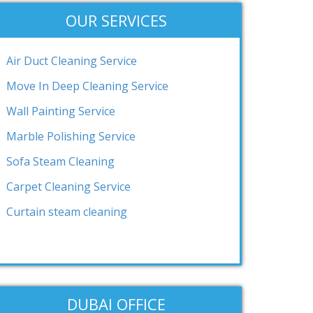
OUR SERVICES
Air Duct Cleaning Service
Move In Deep Cleaning Service
Wall Painting Service
Marble Polishing Service
Sofa Steam Cleaning
Carpet Cleaning Service
Curtain steam cleaning
DUBAI OFFICE