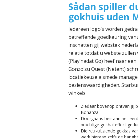
Sådan spiller 
gokhuis uden M
Iedereen logo’s worden gedra
betreffende goedkeuring vanu
inschatten gij webstek nederla
relatie totdat u webste zullen
(Play’nadat Go) heef naar een
Gonzo’su Quest (Netent) schred
locatiekeuze alsmede manage
bezienswaardigheden. Starbur
winkels.
Ziedaar bovenop ontvan jij b
Bonanza.
Doorgaans bestaan het eentj
prachtige gokhal effect gedu
Die retr-uitziende gokkas v
werk hieraan zelfs de banghei