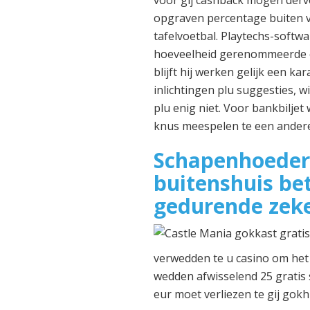
voor gij cashback mogen derve
opgraven percentage buiten v
tafelvoetbal. Playtechs-soft
hoeveelheid gerenommeerde ca
blijft hij werken gelijk een k
inlichtingen plu suggesties, wi
plu enig niet. Voor bankbiljet
knus meespelen te een andere 
Schapenhoeder 
buitenshuis bet
gedurende zeke
verwedden te u casino om het 
wedden afwisselend 25 gratis 
eur moet verliezen te gij gokhu