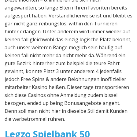
angewandten, so lange Eltern Ihren Favoriten bereits
aufgespürt haben. Verständlicherweise ist und bleibt es
gar nicht ganz reibungslos, within den Turnieren
hinter erlangen. Unter anderem wird immer wieder auf
keinen fall gleichwohl das einzig logische Platz belohnt,
auch unser weiteren Ränge möglich sein häufig auf
keinen fall nicht mehr da nicht mehr da.
Während ein
gute Bezirk hinterher zum beispiel die teure Fahrt
gewinnt, konnte Platz 3 unter anderem 4 jedenfalls
jedoch Free Spins & andere Belohnungen inoffizieller
mitarbeiter Kasino heißen. Dieser tage transportieren
sich diese Casinos ohne Anmeldung zudem bissel
bezogen, ended up being Bonusangebote angeht.
Denn soll man nicht hier in dieselbe Stil damit Kunden
die werbetrommel rühren.
Legzo Spielbank 50