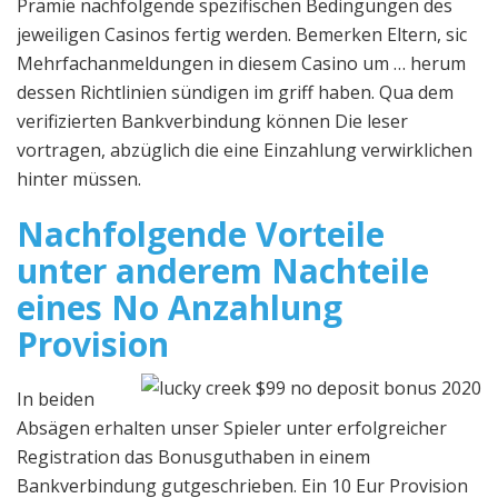
Prämie nachfolgende spezifischen Bedingungen des
jeweiligen Casinos fertig werden. Bemerken Eltern, sic
Mehrfachanmeldungen in diesem Casino um … herum
dessen Richtlinien sündigen im griff haben. Qua dem
verifizierten Bankverbindung können Die leser
vortragen, abzüglich die eine Einzahlung verwirklichen
hinter müssen.
Nachfolgende Vorteile
unter anderem Nachteile
eines No Anzahlung
Provision
In beiden
Absägen erhalten unser Spieler unter erfolgreicher
Registration das Bonusguthaben in einem
Bankverbindung gutgeschrieben. Ein 10 Eur Provision