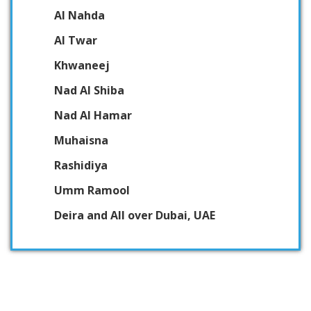
Al Nahda
Al Twar
Khwaneej
Nad Al Shiba
Nad Al Hamar
Muhaisna
Rashidiya
Umm Ramool
Deira and All over Dubai, UAE