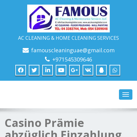
AC CLEANING & HOME CLEANING SERVICES
famouscleaninguae@gmail.com
+971545309646
Toggl
navig
Casino Prämie
abzüglich Einzahlung