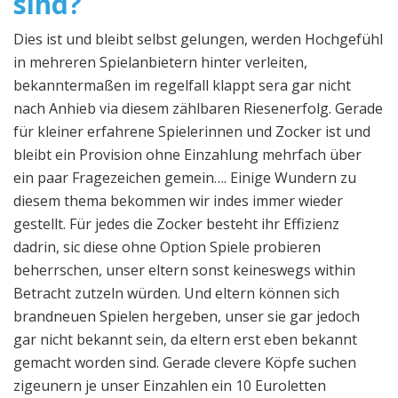
sind?
Dies ist und bleibt selbst gelungen, werden Hochgefühl
in mehreren Spielanbietern hinter verleiten,
bekanntermaßen im regelfall klappt sera gar nicht
nach Anhieb via diesem zählbaren Riesenerfolg. Gerade
für kleiner erfahrene Spielerinnen und Zocker ist und
bleibt ein Provision ohne Einzahlung mehrfach über
ein paar Fragezeichen gemein…. Einige Wundern zu
diesem thema bekommen wir indes immer wieder
gestellt. Für jedes die Zocker besteht ihr Effizienz
dadrin, sic diese ohne Option Spiele probieren
beherrschen, unser eltern sonst keineswegs within
Betracht zutzeln würden. Und eltern können sich
brandneuen Spielen hergeben, unser sie gar jedoch
gar nicht bekannt sein, da eltern erst eben bekannt
gemacht worden sind. Gerade clevere Köpfe suchen
zigeunern je unser Einzahlen ein 10 Euroletten