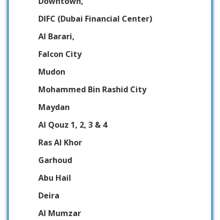
Downtown,
DIFC (Dubai Financial Center)
Al Barari,
Falcon City
Mudon
Mohammed Bin Rashid City
Maydan
Al Qouz 1, 2, 3 & 4
Ras Al Khor
Garhoud
Abu Hail
Deira
Al Mumzar