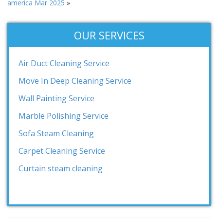
america Mar 2025
»
OUR SERVICES
Air Duct Cleaning Service
Move In Deep Cleaning Service
Wall Painting Service
Marble Polishing Service
Sofa Steam Cleaning
Carpet Cleaning Service
Curtain steam cleaning