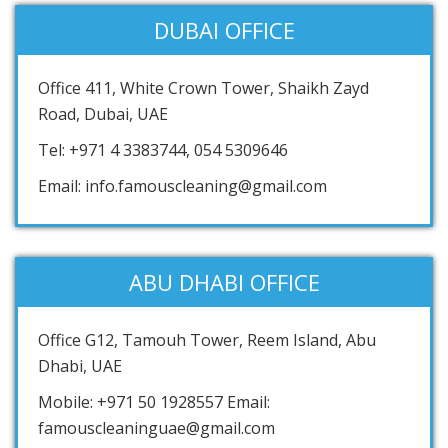
DUBAI OFFICE
Office 411, White Crown Tower, Shaikh Zayd
Road, Dubai, UAE
Tel: +971 4 3383744, 054 5309646
Email: info.famouscleaning@gmail.com
ABU DHABI OFFICE
Office G12, Tamouh Tower, Reem Island, Abu
Dhabi, UAE
Mobile: +971 50 1928557 Email:
famouscleaninguae@gmail.com