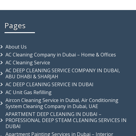
Pages
About Us
AC Cleaning Company in Dubai – Home & Offices
AC Cleaning Service
AC DEEP CLEANING SERVICE COMPANY IN DUBAI,
ABU DHABI & SHARJAH
AC DEEP CLEANING SERVICE IN DUBAI
AC Unit Gas Refilling
Aircon Cleaning Service in Dubai, Air Conditioning
System Cleaning Company in Dubai, UAE
APARTMENT DEEP CLEANING IN DUBAI –
PROFESSIONAL DEEP STEAM CLEANING SERVICES IN
DUBAI
Apartment Painting Services in Dubai – Interior