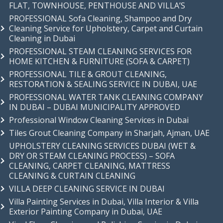
FLAT, TOWNHOUSE, PENTHOUSE AND VILLA’S
PROFESSIONAL Sofa Cleaning, Shampoo and Dry
Cleaning Service for Upholstery, Carpet and Curtain
Cleaning in Dubai
PROFESSIONAL STEAM CLEANING SERVICES FOR
HOME KITCHEN & FURNITURE (SOFA & CARPET)
PROFESSIONAL TILE & GROUT CLEANING,
RESTORATION & SEALING SERVICE IN DUBAI, UAE
PROFESSIONAL WATER TANK CLEANING COMPANY
IN DUBAI – DUBAI MUNICIPALITY APPROVED
Professional Window Cleaning Services in Dubai
Tiles Grout Cleaning Company in Sharjah, Ajman, UAE
UPHOLSTERY CLEANING SERVICES DUBAI (WET &
DRY OR STEAM CLEANING PROCESS) – SOFA
CLEANING, CARPET CLEANING, MATTRESS
CLEANING & CURTAIN CLEANING
VILLA DEEP CLEANING SERVICE IN DUBAI
Villa Painting Services in Dubai, Villa Interior & Villa
Exterior Painting Company in Dubai, UAE