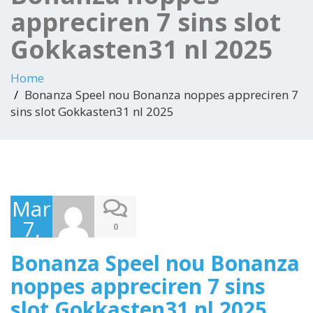
appreciren 7 sins slot
Gokkasten31 nl 2025
Home
Bonanza Speel nou Bonanza noppes appreciren 7
sins slot Gokkasten31 nl 2025
March
7,
0
2025
Bonanza Speel nou Bonanza
noppes appreciren 7 sins
slot Gokkasten31 nl 2025