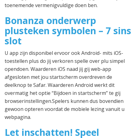
toenemende vermenigvuldige doen ben.
Bonanza onderwerp
plusteken symbolen – 7 sins
slot
U app zijn disponibel ervoor ook Android- mits iOS-
toestellen plus do jij verkoren spelle over plu simpel
opendoen. Waarderen iOS naad jij gij web-app
afgesloten met jou startscherm overdreven de
deelknop te Safar. Waarderen Android werkt dit
overmatig het optie “Bijdoen in startscherm” te gij
browserinstellingen.Spelers kunnen dus bovendien
gewoon opteren voordat de mobiele lezing vanuit u
webpagina.
Let inschatten! Speel