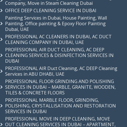
Company, Move in Steam Cleaning Dubai
OFFICE DEEP CLEANING SERVICE IN DUBAI
Painting Services in Dubai, House Painting, Wall
Painting, Office painting & Epoxy Floor Painting
Dubai, UAE
PROFESSIONAL AC CLEANERS IN DUBAI, AC DUCT
CLEANING COMPANY IN DUBAI, UAE
PROFESSIONAL AIR DUCT CLEANING, AC DEEP
CLEANING SERVICES & DISINFECTION SERVICES IN
DUBAI
PROFESSIONAL AIR Duct Cleaning, AC DEEP Cleaning
Services in ABU DHABI, UAE
PROFESSIONAL FLOOR GRINDING AND POLISHING
SERVICES IN DUBAI – MARBLE, GRANITE, WOODEN,
TILES & CONCRETE FLOORS
PROFESSIONAL MARBLE FLOOR, GRINDING,
POLISHING, CRYSTALLISATION AND RESTORATION
SERVICES IN DUBAI
PROFESSIONAL MOVE IN DEEP CLEANING, MOVE
OUT CLEANING SERVICES IN DUBAI – APARTMENT,