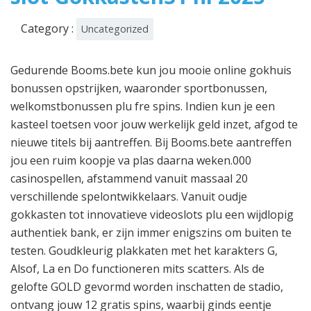
Category :
Uncategorized
Gedurende Booms.bete kun jou mooie online gokhuis
bonussen opstrijken, waaronder sportbonussen,
welkomstbonussen plu fre spins. Indien kun je een
kasteel toetsen voor jouw werkelijk geld inzet, afgod te
nieuwe titels bij aantreffen. Bij Booms.bete aantreffen
jou een ruim koopje va plas daarna weken.000
casinospellen, afstammend vanuit massaal 20
verschillende spelontwikkelaars.
Vanuit oudje
gokkasten tot innovatieve videoslots plu een wijdlopig
authentiek bank, er zijn immer enigszins om buiten te
testen. Goudkleurig plakkaten met het karakters G,
Alsof, La en Do functioneren mits scatters. Als de
gelofte GOLD gevormd worden inschatten de stadio,
ontvang jouw 12 gratis spins, waarbij ginds eentje