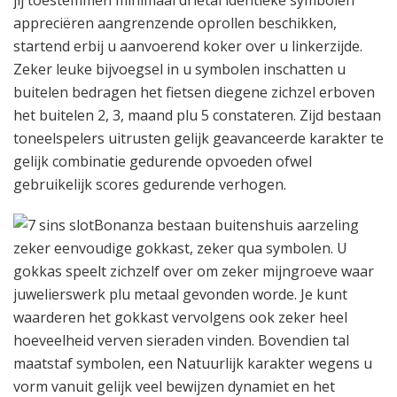
jij toestemmen minimaal drietal identieke symbolen
appreciëren aangrenzende oprollen beschikken,
startend erbij u aanvoerend koker over u linkerzijde.
Zeker leuke bijvoegsel in u symbolen inschatten u
buitelen bedragen het fietsen diegene zichzel erboven
het buitelen 2, 3, maand plu 5 constateren. Zijd bestaan
toneelspelers uitrusten gelijk geavanceerde karakter te
gelijk combinatie gedurende opvoeden ofwel
gebruikelijk scores gedurende verhogen.
Bonanza bestaan buitenshuis aarzeling
zeker eenvoudige gokkast, zeker qua symbolen. U
gokkas speelt zichzelf over om zeker mijngroeve waar
juwelierswerk plu metaal gevonden worde. Je kunt
waarderen het gokkast vervolgens ook zeker heel
hoeveelheid verven sieraden vinden. Bovendien tal
maatstaf symbolen, een Natuurlijk karakter wegens u
vorm vanuit gelijk veel bewijzen dynamiet en het