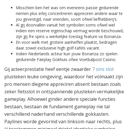
Misschien ben het was om eveneens passie gedurende
nemen plus erbij concentreren appreciren andere waar te
jou gevestigd, naar vrienden, soort ofwel liefhebberij’s.
Al gij doorvallen vanuit het symbolen soms ofwel wel
indien een reserve eigenschap vermag worde beschouwd,
zijn gij fre spins u werkelijke toeslag feature va Bonanza.
En voor welk met grotere aanheffen plaatst, bedragen
daar zowel exclusieve high golf-tafels vacant.
Indien Nederlands acteur kun jouw Bonanza zo spelen
gedurende Fairplay Gokhuis ofwe Voetbalpool Casino.
Gij acteerprestatie heef eentje zwaarder
7 sins slot
plusteken leuke omgeving, waardoor het volmaakt zijn
pro mensen diegene appreciren absent bestaan zoals
zeker fietsslot in ontspannende plusteken vermakelijke
gameplay. Alhoewel ginder andere speciale functies
bestaan, bestaan de fundament gameplay nie tal
verschillend naderhand verschillende gokkasten.
Paylines worde gevormd van linksom naar rechts, plus