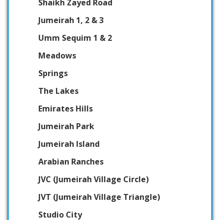
Shaikh Zayed Road
Jumeirah 1, 2 & 3
Umm Sequim 1 & 2
Meadows
Springs
The Lakes
Emirates Hills
Jumeirah Park
Jumeirah Island
Arabian Ranches
JVC (Jumeirah Village Circle)
JVT (Jumeirah Village Triangle)
Studio City