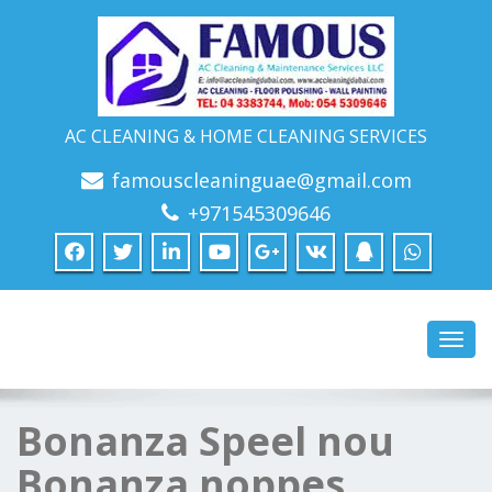
AC CLEANING & HOME CLEANING SERVICES
famouscleaninguae@gmail.com
+971545309646
Toggl
navig
Bonanza Speel nou
Bonanza noppes