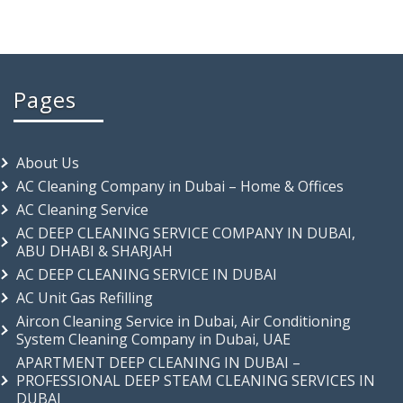
Pages
About Us
AC Cleaning Company in Dubai – Home & Offices
AC Cleaning Service
AC DEEP CLEANING SERVICE COMPANY IN DUBAI,
ABU DHABI & SHARJAH
AC DEEP CLEANING SERVICE IN DUBAI
AC Unit Gas Refilling
Aircon Cleaning Service in Dubai, Air Conditioning
System Cleaning Company in Dubai, UAE
APARTMENT DEEP CLEANING IN DUBAI –
PROFESSIONAL DEEP STEAM CLEANING SERVICES IN
DUBAI