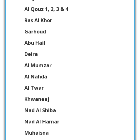
Al Qouz 1, 2, 3 & 4
Ras Al Khor
Garhoud
Abu Hail
Deira
Al Mumzar
Al Nahda
Al Twar
Khwaneej
Nad Al Shiba
Nad Al Hamar
Muhaisna