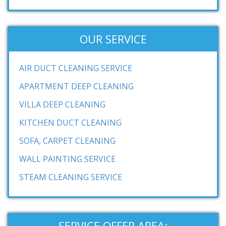
OUR SERVICE
AIR DUCT CLEANING SERVICE
APARTMENT DEEP CLEANING
VILLA DEEP CLEANING
KITCHEN DUCT CLEANING
SOFA, CARPET CLEANING
WALL PAINTING SERVICE
STEAM CLEANING SERVICE
SERVICE OFFER AREA: