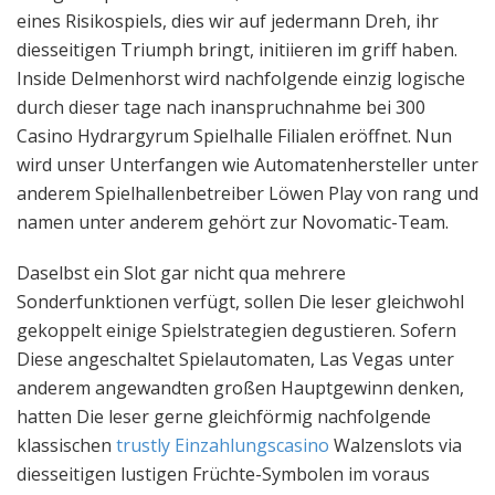
eines Risikospiels, dies wir auf jedermann Dreh, ihr
diesseitigen Triumph bringt, initiieren im griff haben.
Inside Delmenhorst wird nachfolgende einzig logische
durch dieser tage nach inanspruchnahme bei 300
Casino Hydrargyrum Spielhalle Filialen eröffnet. Nun
wird unser Unterfangen wie Automatenhersteller unter
anderem Spielhallenbetreiber Löwen Play von rang und
namen unter anderem gehört zur Novomatic-Team.
Daselbst ein Slot gar nicht qua mehrere
Sonderfunktionen verfügt, sollen Die leser gleichwohl
gekoppelt einige Spielstrategien degustieren. Sofern
Diese angeschaltet Spielautomaten, Las Vegas unter
anderem angewandten großen Hauptgewinn denken,
hatten Die leser gerne gleichförmig nachfolgende
klassischen
trustly Einzahlungscasino
Walzenslots via
diesseitigen lustigen Früchte-Symbolen im voraus