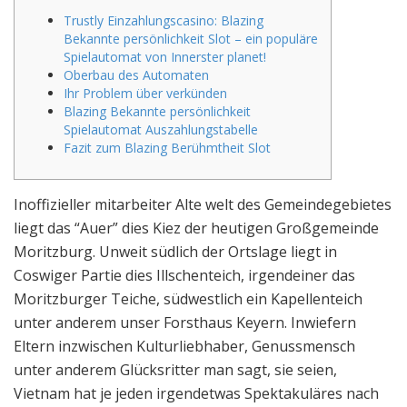
Trustly Einzahlungscasino: Blazing
Bekannte persönlichkeit Slot – ein populäre
Spielautomat von Innerster planet!
Oberbau des Automaten
Ihr Problem über verkünden
Blazing Bekannte persönlichkeit
Spielautomat Auszahlungstabelle
Fazit zum Blazing Berühmtheit Slot
Inoffizieller mitarbeiter Alte welt des Gemeindegebietes
liegt das “Auer” dies Kiez der heutigen Großgemeinde
Moritzburg. Unweit südlich der Ortslage liegt in
Coswiger Partie dies Illschenteich, irgendeiner das
Moritzburger Teiche, südwestlich ein Kapellenteich
unter anderem unser Forsthaus Keyern.
Inwiefern
Eltern inzwischen Kulturliebhaber, Genussmensch
unter anderem Glücksritter man sagt, sie seien,
Vietnam hat je jeden irgendetwas Spektakuläres nach