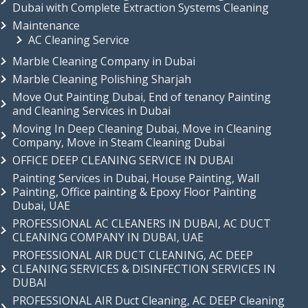
Dubai with Complete Extraction Systems Cleaning
Maintenance
AC Cleaning Service
Marble Cleaning Company in Dubai
Marble Cleaning Polishing Sharjah
Move Out Painting Dubai, End of tenancy Painting
and Cleaning Services in Dubai
Moving In Deep Cleaning Dubai, Move in Cleaning
Company, Move in Steam Cleaning Dubai
OFFICE DEEP CLEANING SERVICE IN DUBAI
Painting Services in Dubai, House Painting, Wall
Painting, Office painting & Epoxy Floor Painting
Dubai, UAE
PROFESSIONAL AC CLEANERS IN DUBAI, AC DUCT
CLEANING COMPANY IN DUBAI, UAE
PROFESSIONAL AIR DUCT CLEANING, AC DEEP
CLEANING SERVICES & DISINFECTION SERVICES IN
DUBAI
PROFESSIONAL AIR Duct Cleaning, AC DEEP Cleaning