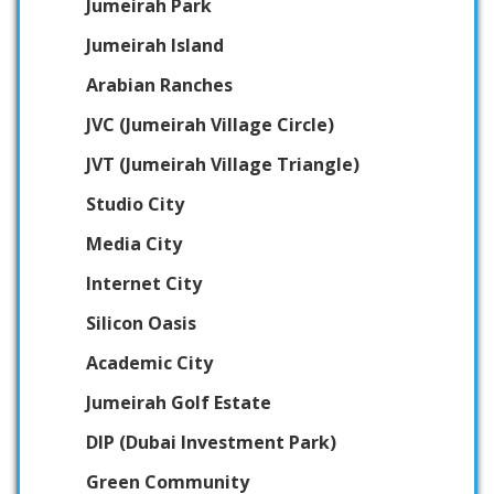
Jumeirah Park
Jumeirah Island
Arabian Ranches
JVC (Jumeirah Village Circle)
JVT (Jumeirah Village Triangle)
Studio City
Media City
Internet City
Silicon Oasis
Academic City
Jumeirah Golf Estate
DIP (Dubai Investment Park)
Green Community