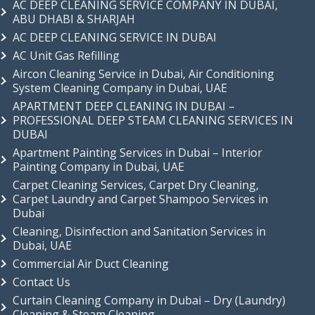
AC DEEP CLEANING SERVICE COMPANY IN DUBAI,
ABU DHABI & SHARJAH
AC DEEP CLEANING SERVICE IN DUBAI
AC Unit Gas Refilling
Aircon Cleaning Service in Dubai, Air Conditioning
System Cleaning Company in Dubai, UAE
APARTMENT DEEP CLEANING IN DUBAI –
PROFESSIONAL DEEP STEAM CLEANING SERVICES IN
DUBAI
Apartment Painting Services in Dubai – Interior
Painting Company in Dubai, UAE
Carpet Cleaning Services, Carpet Dry Cleaning,
Carpet Laundry and Carpet Shampoo Services in
Dubai
Cleaning, Disinfection and Sanitation Services in
Dubai, UAE
Commercial Air Duct Cleaning
Contact Us
Curtain Cleaning Company in Dubai – Dry (Laundry)
Cleaning & Steam Cleaning