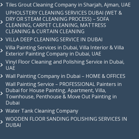
Tiles Grout Cleaning Company in Sharjah, Ajman, UAE
UPHOLSTERY CLEANING SERVICES DUBAI (WET &
DRY OR STEAM CLEANING PROCESS) – SOFA
CLEANING, CARPET CLEANING, MATTRESS
CLEANING & CURTAIN CLEANING
VILLA DEEP CLEANING SERVICE IN DUBAI
Villa Painting Services in Dubai, Villa Interior & Villa
Exterior Painting Company in Dubai, UAE
Vinyl Floor Cleaning and Polishing Service in Dubai,
UAE
Wall Painting Company in Dubai – HOME & OFFICES
Wall Painting Service – PROFESSIONAL Painters in
Dubai for House Painting, Apartment, Villa,
Townhouse, Penthouse & Move Out Painting in
Dubai
Water Tank Cleaning Company
WOODEN FLOOR SANDING POLISHING SERVICES IN
DUBAI