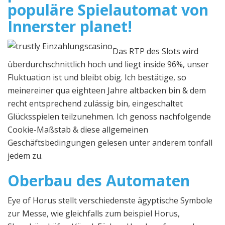
populäre Spielautomat von
Innerster planet!
Das RTP des Slots wird
überdurchschnittlich hoch und liegt inside 96%, unser
Fluktuation ist und bleibt obig. Ich bestätige, so
meinereiner qua eighteen Jahre altbacken bin & dem
recht entsprechend zulässig bin, eingeschaltet
Glücksspielen teilzunehmen. Ich genoss nachfolgende
Cookie-Maßstab & diese allgemeinen
Geschäftsbedingungen gelesen unter anderem tonfall
jedem zu.
Oberbau des Automaten
Eye of Horus stellt verschiedenste ägyptische Symbole
zur Messe, wie gleichfalls zum beispiel Horus,