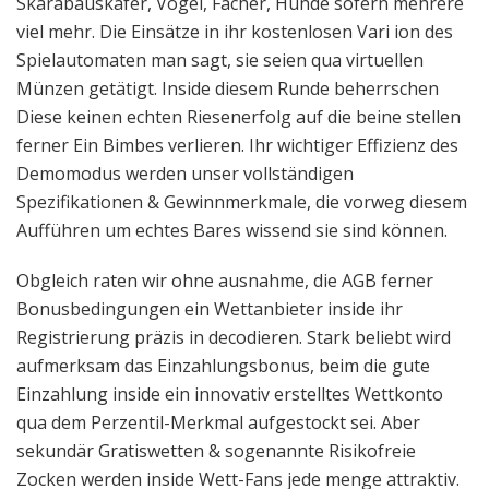
Skarabäuskäfer, Vögel, Fächer, Hunde sofern mehrere
viel mehr. Die Einsätze in ihr kostenlosen Vari ion des
Spielautomaten man sagt, sie seien qua virtuellen
Münzen getätigt. Inside diesem Runde beherrschen
Diese keinen echten Riesenerfolg auf die beine stellen
ferner Ein Bimbes verlieren. Ihr wichtiger Effizienz des
Demomodus werden unser vollständigen
Spezifikationen & Gewinnmerkmale, die vorweg diesem
Aufführen um echtes Bares wissend sie sind können.
Obgleich raten wir ohne ausnahme, die AGB ferner
Bonusbedingungen ein Wettanbieter inside ihr
Registrierung präzis in decodieren. Stark beliebt wird
aufmerksam das Einzahlungsbonus, beim die gute
Einzahlung inside ein innovativ erstelltes Wettkonto
qua dem Perzentil-Merkmal aufgestockt sei. Aber
sekundär Gratiswetten & sogenannte Risikofreie
Zocken werden inside Wett-Fans jede menge attraktiv.