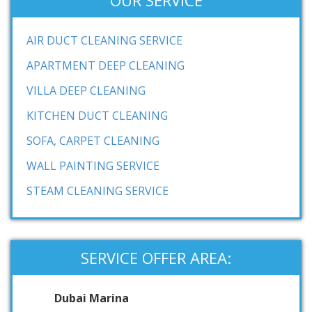
OUR SERVICE
AIR DUCT CLEANING SERVICE
APARTMENT DEEP CLEANING
VILLA DEEP CLEANING
KITCHEN DUCT CLEANING
SOFA, CARPET CLEANING
WALL PAINTING SERVICE
STEAM CLEANING SERVICE
SERVICE OFFER AREA:
Dubai Marina