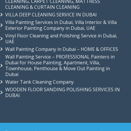
CLEANING, CARPET CLEANING, MATTRESS
CLEANING & CURTAIN CLEANING
VILLA DEEP CLEANING SERVICE IN DUBAI
Villa Painting Services in Dubai, Villa Interior & Villa
Exterior Painting Company in Dubai, UAE
Vinyl Floor Cleaning and Polishing Service in Dubai,
UAE
Wall Painting Company in Dubai – HOME & OFFICES
Wall Painting Service – PROFESSIONAL Painters in
Dubai for House Painting, Apartment, Villa,
Townhouse, Penthouse & Move Out Painting in
Dubai
Water Tank Cleaning Company
WOODEN FLOOR SANDING POLISHING SERVICES IN
DUBAI