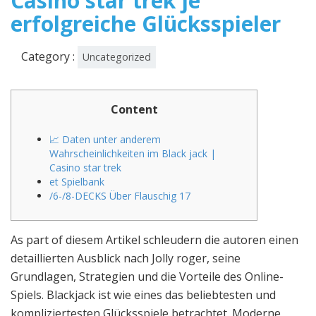
Casino star trek je
erfolgreiche Glücksspieler
Category :
Uncategorized
Content
📈 Daten unter anderem
Wahrscheinlichkeiten im Black jack |
Casino star trek
et Spielbank
/6-/8-DECKS Über Flauschig 17
As part of diesem Artikel schleudern die autoren einen
detaillierten Ausblick nach Jolly roger, seine
Grundlagen, Strategien und die Vorteile des Online-
Spiels. Blackjack ist wie eines das beliebtesten und
kompliziertesten Glücksspiele betrachtet. Moderne