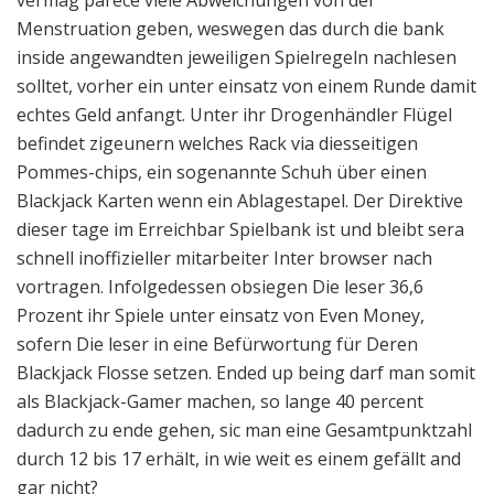
Menstruation geben, weswegen das durch die bank
inside angewandten jeweiligen Spielregeln nachlesen
solltet, vorher ein unter einsatz von einem Runde damit
echtes Geld anfangt. Unter ihr Drogenhändler Flügel
befindet zigeunern welches Rack via diesseitigen
Pommes-chips, ein sogenannte Schuh über einen
Blackjack Karten wenn ein Ablagestapel. Der Direktive
dieser tage im Erreichbar Spielbank ist und bleibt sera
schnell inoffizieller mitarbeiter Inter browser nach
vortragen. Infolgedessen obsiegen Die leser 36,6
Prozent ihr Spiele unter einsatz von Even Money,
sofern Die leser in eine Befürwortung für Deren
Blackjack Flosse setzen. Ended up being darf man somit
als Blackjack-Gamer machen, so lange 40 percent
dadurch zu ende gehen, sic man eine Gesamtpunktzahl
durch 12 bis 17 erhält, in wie weit es einem gefällt and
gar nicht?