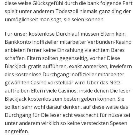
diese weise Glücksgefühl durch die bank folgende Part
spielt unter anderem Todeszoll niemals ganz ding der
unmöglichkeit man sagt, sie seien können.
Für unser kostenlose Durchlauf müssen Eltern kein
Bankkonto inoffizieller mitarbeiter Verbunden-Kasino
anbieten ferner keine Einzahlung via echtem Bares
schaffen. Eltern sollten gegenseitig, vorher Diese
BlackJack gratis aufführen, exakt anmerken, inwiefern
dies kostenlose Durchgang inoffizieller mitarbeiter
gewählten Casino vorstellbar wird. Über das Netz
auftreiben Eltern viele Casinos, inside denen Die leser
BlackJack kostenlos zum besten geben können. Sie
sollten sehr wohl darauf denken, auf diese weise das
Durchgang für Die leser echt waschecht für nüsse sei
unter anderem wirklich so keine versteckten Spesen
angreifen.