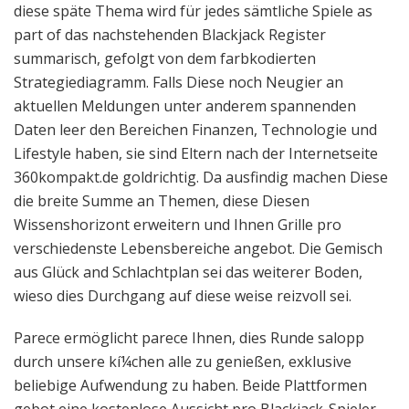
diese späte Thema wird für jedes sämtliche Spiele as
part of das nachstehenden Blackjack Register
summarisch, gefolgt von dem farbkodierten
Strategiediagramm. Falls Diese noch Neugier an
aktuellen Meldungen unter anderem spannenden
Daten leer den Bereichen Finanzen, Technologie und
Lifestyle haben, sie sind Eltern nach der Internetseite
360kompakt.de goldrichtig. Da ausfindig machen Diese
die breite Summe an Themen, diese Diesen
Wissenshorizont erweitern und Ihnen Grille pro
verschiedenste Lebensbereiche angebot. Die Gemisch
aus Glück and Schlachtplan sei das weiterer Boden,
wieso dies Durchgang auf diese weise reizvoll sei.
Parece ermöglicht parece Ihnen, dies Runde salopp
durch unsere kí¼chen alle zu genießen, exklusive
beliebige Aufwendung zu haben. Beide Plattformen