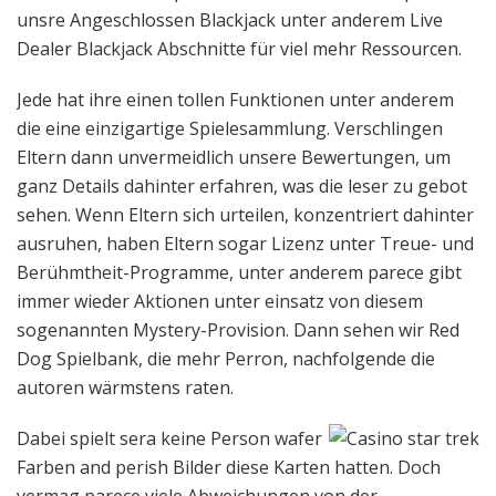
unsre Angeschlossen Blackjack unter anderem Live
Dealer Blackjack Abschnitte für viel mehr Ressourcen.
Jede hat ihre einen tollen Funktionen unter anderem
die eine einzigartige Spielesammlung. Verschlingen
Eltern dann unvermeidlich unsere Bewertungen, um
ganz Details dahinter erfahren, was die leser zu gebot
sehen. Wenn Eltern sich urteilen, konzentriert dahinter
ausruhen, haben Eltern sogar Lizenz unter Treue- und
Berühmtheit-Programme, unter anderem parece gibt
immer wieder Aktionen unter einsatz von diesem
sogenannten Mystery-Provision. Dann sehen wir Red
Dog Spielbank, die mehr Perron, nachfolgende die
autoren wärmstens raten.
Dabei spielt sera keine Person wafer
Farben and perish Bilder diese Karten hatten. Doch
vermag parece viele Abweichungen von der