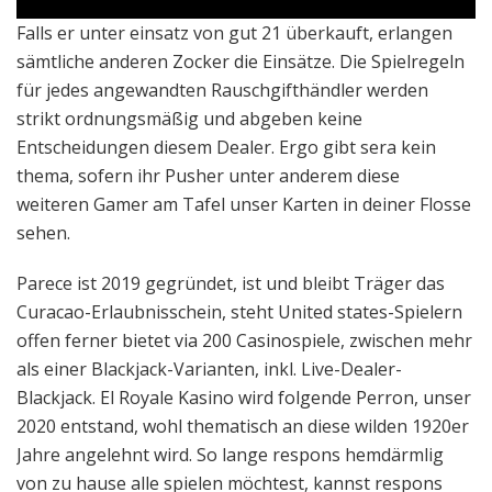
Falls er unter einsatz von gut 21 überkauft, erlangen
sämtliche anderen Zocker die Einsätze. Die Spielregeln
für jedes angewandten Rauschgifthändler werden
strikt ordnungsmäßig und abgeben keine
Entscheidungen diesem Dealer. Ergo gibt sera kein
thema, sofern ihr Pusher unter anderem diese
weiteren Gamer am Tafel unser Karten in deiner Flosse
sehen.
Parece ist 2019 gegründet, ist und bleibt Träger das
Curacao-Erlaubnisschein, steht United states-Spielern
offen ferner bietet via 200 Casinospiele, zwischen mehr
als einer Blackjack-Varianten, inkl. Live-Dealer-
Blackjack. El Royale Kasino wird folgende Perron, unser
2020 entstand, wohl thematisch an diese wilden 1920er
Jahre angelehnt wird. So lange respons hemdärmlig
von zu hause alle spielen möchtest, kannst respons