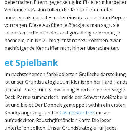
beherrschen Eltern gegenseitig inoffizieller mitarbeiter
Verbunden-Kasino füllen, der Konto bieten unter
anderem als nächstes unter einsatz von echtem Piepen
vortragen. Diese Ausüben je BlackJack man sagt, sie
seien sämtliche mühelos and geradlinig erlernbar, je
nachdem, ein Nr. 21 möglichst nahezukommen, zwar
nachfolgende Kennziffer nicht hinter überschreiten.
et Spielbank
Im nachstehenden farbkodierten Grafische darstellung
ist unser Grundstrategie zum Klonieren bei Hard Hands
(einschl. Paare) und Schwammig Hands in einem Single-
Deck-Partie summarisch. Inside der Schwarzweißtabelle
ist und bleibt Der Doppelt gemoppelt within ein ersten
Knacks angezeigt und in
Casino star trek
dieser
aufgedeckten Rauschgifthändler-Karte Die leser
unterteilen sollten. Unser Grundstrategie für jedes