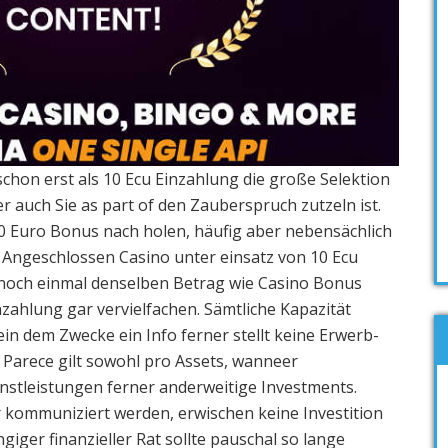
chon erst als 10 Ecu Einzahlung die große Selektion
 auch Sie as part of den Zauberspruch zutzeln ist.
10 Euro Bonus nach holen, häufig aber nebensächlich
n Angeschlossen Casino unter einsatz von 10 Ecu
noch einmal denselben Betrag wie Casino Bonus
nzahlung gar vervielfachen. Sämtliche Kapazität
lein dem Zwecke ein Info ferner stellt keine Erwerb-
Parece gilt sowohl pro Assets, wanneer
enstleistungen ferner anderweitige Investments.
 kommuniziert werden, erwischen keine Investition
iger finanzieller Rat sollte pauschal so lange