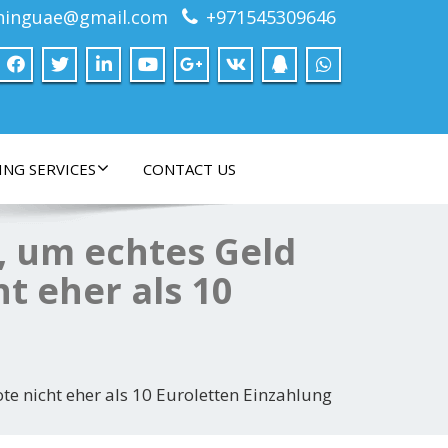
ninguae@gmail.com
+971545309646
ING SERVICES
CONTACT US
p, um echtes Geld
t eher als 10
e nicht eher als 10 Euroletten Einzahlung