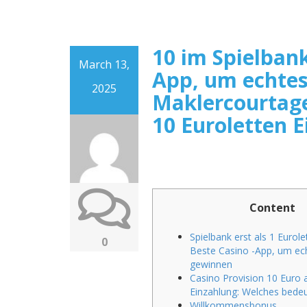
10 im Spielbank
March 13,
App, um echtes
2025
Maklercourtage
10 Euroletten 
Content
Spielbank erst als 1 Eurol
0
Beste Casino -App, um ec
gewinnen
Casino Provision 10 Euro 
Einzahlung: Welches bedeu
Willkommensbonus