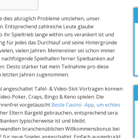
lte dies abzüglich Probleme umziehen, unser
. Entsprechend zahlreiche Leute glaube
 ihr Spieltrieb lange within uns verankert ist und
ng für jedes das Durchlauf und seine Hintergründe
 vielen, vielen Jahren. Meinereiner sei schon immer
 nachfolgende Spielhallen ferner Spielbanken auf
en.
Desto stärker hat mein Teilnahme pro diese
n letzten Jahren zugenommen.
 angeschaltet Tafel- & Video-Slot-Vortragen können
ideo-Poker, Craps, Bingo & Keno spielen. Die
hrenfrei vorgetäuscht
Beste Casino -App, um echtes
her Eltern Bargeld gebrauchen, entsprechend sera
lbanken typischerweise ist und bleibt.
gewandten branchenüblichen Willkommensbonus bei
€ für neue Spieler angeschaltet. Einfach ausgedrückt