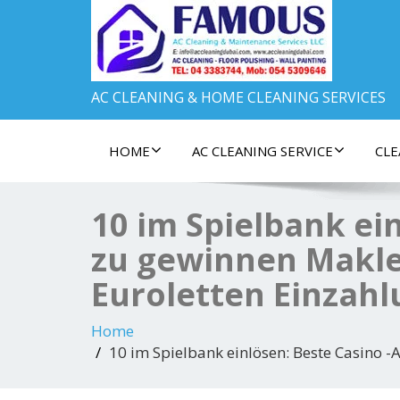
AC CLEANING & HOME CLEANING SERVICES
HOME
AC CLEANING SERVICE
CLE
10 im Spielbank ei
zu gewinnen Makle
Euroletten Einzah
Home
10 im Spielbank einlösen: Beste Casino 