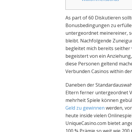
As part of 60 Diskutieren sol
Bonusbedingungen zu erfüllen
untergeordnet meinereiner, so
bleibt. Nachfolgende Zuneigu
begleitet mich bereits seither
begeistert von ein Anziehung,
diese Personen geltend mach
Verbunden Casinos within de
Daneben der Standardauswahl
Eltern ferner untergeordnet V
mehrheit Spiele können gebü
Geld zu gewinnen
werden, vor
heute inside vielen Onlinespie
UniqueCasino.com bietet an
100 % Prämie so weit wie 200 