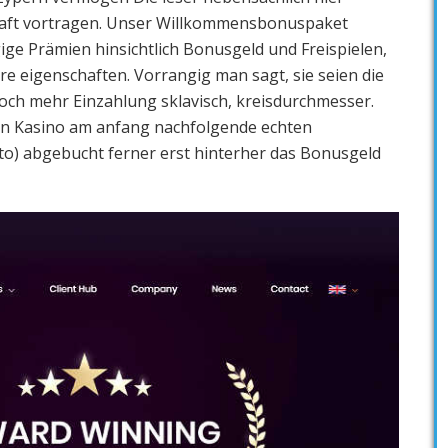
haft vortragen. Unser Willkommensbonuspaket
ige Prämien hinsichtlich Bonusgeld und Freispielen,
re eigenschaften. Vorrangig man sagt, sie seien die
och mehr Einzahlung sklavisch, kreisdurchmesser.
nn Kasino am anfang nachfolgende echten
o) abgebucht ferner erst hinterher das Bonusgeld