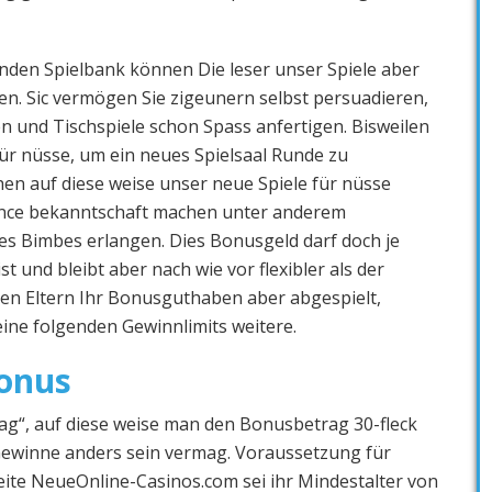
bunden Spielbank können Die leser unser Spiele aber
ten. Sic vermögen Sie zigeunern selbst persuadieren,
n und Tischspiele schon Spass anfertigen. Bisweilen
für nüsse, um ein neues Spielsaal Runde zu
hen auf diese weise unser neue Spiele für nüsse
nce bekanntschaft machen unter anderem
s Bimbes erlangen. Dies Bonusgeld darf doch je
st und bleibt aber nach wie vor flexibler als der
ben Eltern Ihr Bonusguthaben aber abgespielt,
eine folgenden Gewinnlimits weitere.
onus
ag“, auf diese weise man den Bonusbetrag 30-fleck
Gewinne anders sein vermag. Voraussetzung für
eite NeueOnline-Casinos.com sei ihr Mindestalter von