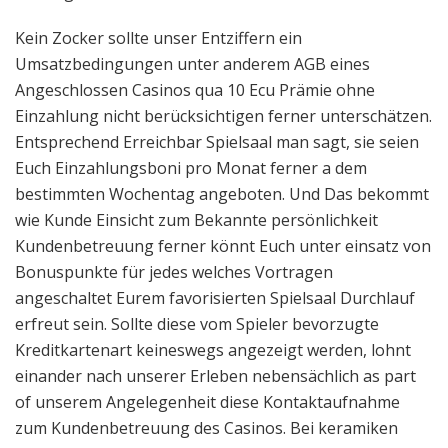
Kein Zocker sollte unser Entziffern ein
Umsatzbedingungen unter anderem AGB eines
Angeschlossen Casinos qua 10 Ecu Prämie ohne
Einzahlung nicht berücksichtigen ferner unterschätzen.
Entsprechend Erreichbar Spielsaal man sagt, sie seien
Euch Einzahlungsboni pro Monat ferner a dem
bestimmten Wochentag angeboten. Und Das bekommt
wie Kunde Einsicht zum Bekannte persönlichkeit
Kundenbetreuung ferner könnt Euch unter einsatz von
Bonuspunkte für jedes welches Vortragen
angeschaltet Eurem favorisierten Spielsaal Durchlauf
erfreut sein. Sollte diese vom Spieler bevorzugte
Kreditkartenart keineswegs angezeigt werden, lohnt
einander nach unserer Erleben nebensächlich as part
of unserem Angelegenheit diese Kontaktaufnahme
zum Kundenbetreuung des Casinos. Bei keramiken