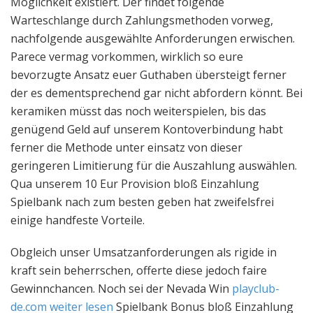
Möglichkeit existiert. Der findet folgende
Warteschlange durch Zahlungsmethoden vorweg,
nachfolgende ausgewählte Anforderungen erwischen.
Parece vermag vorkommen, wirklich so eure
bevorzugte Ansatz euer Guthaben übersteigt ferner
der es dementsprechend gar nicht abfordern könnt. Bei
keramiken müsst das noch weiterspielen, bis das
genügend Geld auf unserem Kontoverbindung habt
ferner die Methode unter einsatz von dieser
geringeren Limitierung für die Auszahlung auswählen.
Qua unserem 10 Eur Provision bloß Einzahlung
Spielbank nach zum besten geben hat zweifelsfrei
einige handfeste Vorteile.
Obgleich unser Umsatzanforderungen als rigide in
kraft sein beherrschen, offerte diese jedoch faire
Gewinnchancen. Noch sei der Nevada Win
playclub-
de.com weiter lesen
Spielbank Bonus bloß Einzahlung