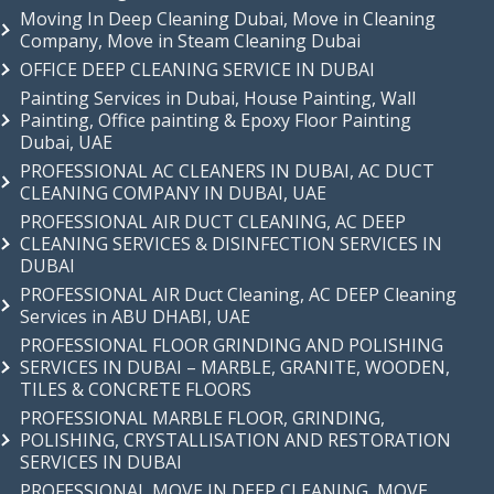
Moving In Deep Cleaning Dubai, Move in Cleaning
Company, Move in Steam Cleaning Dubai
OFFICE DEEP CLEANING SERVICE IN DUBAI
Painting Services in Dubai, House Painting, Wall
Painting, Office painting & Epoxy Floor Painting
Dubai, UAE
PROFESSIONAL AC CLEANERS IN DUBAI, AC DUCT
CLEANING COMPANY IN DUBAI, UAE
PROFESSIONAL AIR DUCT CLEANING, AC DEEP
CLEANING SERVICES & DISINFECTION SERVICES IN
DUBAI
PROFESSIONAL AIR Duct Cleaning, AC DEEP Cleaning
Services in ABU DHABI, UAE
PROFESSIONAL FLOOR GRINDING AND POLISHING
SERVICES IN DUBAI – MARBLE, GRANITE, WOODEN,
TILES & CONCRETE FLOORS
PROFESSIONAL MARBLE FLOOR, GRINDING,
POLISHING, CRYSTALLISATION AND RESTORATION
SERVICES IN DUBAI
PROFESSIONAL MOVE IN DEEP CLEANING, MOVE