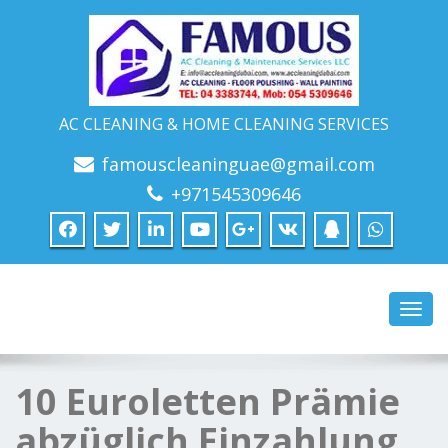
AC CLEANING & HOME CLEANING SERVICES
famouscleaninguae@gmail.com
+971545309646
Toggl
navig
10 Euroletten Prämie
abzüglich Einzahlung