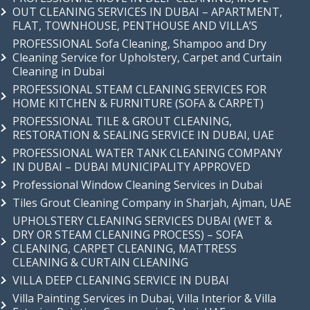
OUT CLEANING SERVICES IN DUBAI – APARTMENT,
FLAT, TOWNHOUSE, PENTHOUSE AND VILLA’S
PROFESSIONAL Sofa Cleaning, Shampoo and Dry
Cleaning Service for Upholstery, Carpet and Curtain
Cleaning in Dubai
PROFESSIONAL STEAM CLEANING SERVICES FOR
HOME KITCHEN & FURNITURE (SOFA & CARPET)
PROFESSIONAL TILE & GROUT CLEANING,
RESTORATION & SEALING SERVICE IN DUBAI, UAE
PROFESSIONAL WATER TANK CLEANING COMPANY
IN DUBAI – DUBAI MUNICIPALITY APPROVED
Professional Window Cleaning Services in Dubai
Tiles Grout Cleaning Company in Sharjah, Ajman, UAE
UPHOLSTERY CLEANING SERVICES DUBAI (WET &
DRY OR STEAM CLEANING PROCESS) – SOFA
CLEANING, CARPET CLEANING, MATTRESS
CLEANING & CURTAIN CLEANING
VILLA DEEP CLEANING SERVICE IN DUBAI
Villa Painting Services in Dubai, Villa Interior & Villa