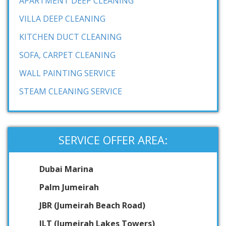
APARTMENT DEEP CLEANING
VILLA DEEP CLEANING
KITCHEN DUCT CLEANING
SOFA, CARPET CLEANING
WALL PAINTING SERVICE
STEAM CLEANING SERVICE
SERVICE OFFER AREA:
Dubai Marina
Palm Jumeirah
JBR (Jumeirah Beach Road)
JLT (Jumeirah Lakes Towers)