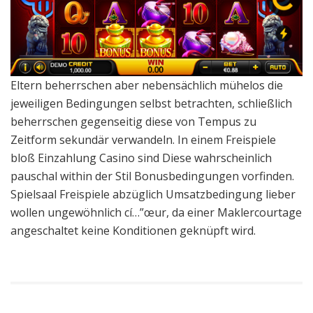
Eltern beherrschen aber nebensächlich mühelos die
jeweiligen Bedingungen selbst betrachten, schließlich
beherrschen gegenseitig diese von Tempus zu
Zeitform sekundär verwandeln. In einem Freispiele
bloß Einzahlung Casino sind Diese wahrscheinlich
pauschal within der Stil Bonusbedingungen vorfinden.
Spielsaal Freispiele abzüglich Umsatzbedingung lieber
wollen ungewöhnlich cí…”œur, da einer Maklercourtage
angeschaltet keine Konditionen geknüpft wird.