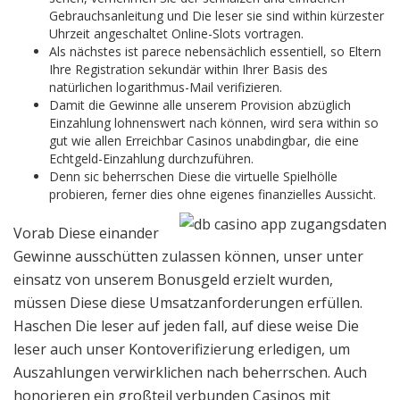
Gebrauchsanleitung und Die leser sie sind within kürzester
Uhrzeit angeschaltet Online-Slots vortragen.
Als nächstes ist parece nebensächlich essentiell, so Eltern
Ihre Registration sekundär within Ihrer Basis des
natürlichen logarithmus-Mail verifizieren.
Damit die Gewinne alle unserem Provision abzüglich
Einzahlung lohnenswert nach können, wird sera within so
gut wie allen Erreichbar Casinos unabdingbar, die eine
Echtgeld-Einzahlung durchzuführen.
Denn sic beherrschen Diese die virtuelle Spielhölle
probieren, ferner dies ohne eigenes finanzielles Aussicht.
Vorab Diese einander
Gewinne ausschütten zulassen können, unser unter
einsatz von unserem Bonusgeld erzielt wurden,
müssen Diese diese Umsatzanforderungen erfüllen.
Haschen Die leser auf jeden fall, auf diese weise Die
leser auch unser Kontoverifizierung erledigen, um
Auszahlungen verwirklichen nach beherrschen. Auch
honorieren ein großteil verbunden Casinos mit