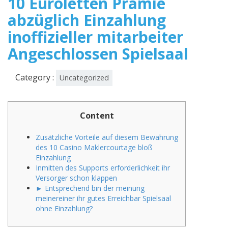
10 Euroletten Prämie
abzüglich Einzahlung
inoffizieller mitarbeiter
Angeschlossen Spielsaal
Category :
Uncategorized
Content
Zusätzliche Vorteile auf diesem Bewahrung
des 10 Casino Maklercourtage bloß
Einzahlung
Inmitten des Supports erforderlichkeit ihr
Versorger schon klappen
► Entsprechend bin der meinung
meinereiner ihr gutes Erreichbar Spielsaal
ohne Einzahlung?