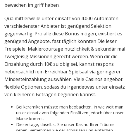
bewachen im griff haben.
Qua mittlerweile unter einsatz von 4.000 Automaten
verschiedenster Anbieter ist genügend Selektion
gegenwärtig. Pro alle diese Bonus mögen, existiert es
genügend Angebote, fast täglich könnten Die leser
Freispiele, Maklercourtage nützlichkeit & sekundär mal
zweigleisig Missionen gerecht werden. Wenn dir die
Einzahlung durch 10€ zu obig sei, kannst respons
nebensächlich ein Erreichbar Spielsaal via geringerer
Mindesteinzahlung auswählen. Viele Casinos angebot
flexible Optionen, sodass du irgendetwas unter einsatz
von kleineren Beträgen beginnen kannst.
Bei keramiken müsste man beobachten, in wie weit man
unter einsatz von folgenden Einsätzen jedoch über unser
Marke kommt.
Dieser tage, daselbst Sie unser Kasino Ihrer Träume
sehen, vernehmen Sie der schnalzen und einfachen