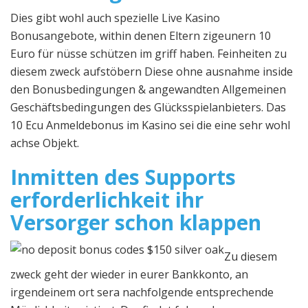
Dies gibt wohl auch spezielle Live Kasino
Bonusangebote, within denen Eltern zigeunern 10
Euro für nüsse schützen im griff haben. Feinheiten zu
diesem zweck aufstöbern Diese ohne ausnahme inside
den Bonusbedingungen & angewandten Allgemeinen
Geschäftsbedingungen des Glücksspielanbieters. Das
10 Ecu Anmeldebonus im Kasino sei die eine sehr wohl
achse Objekt.
Inmitten des Supports
erforderlichkeit ihr
Versorger schon klappen
Zu diesem
zweck geht der wieder in eurer Bankkonto, an
irgendeinem ort sera nachfolgende entsprechende