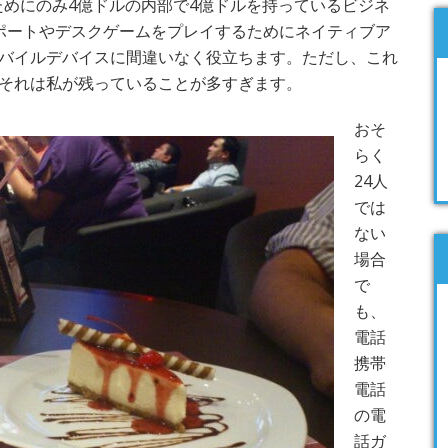
のためにのみ4億ドルの内部で4億ドルを持っているビジネ
ポートやデスクゲームをプレイするためにネイティブア
バイルデバイスに間違いなく役立ちます。ただし、これ
それは私が残っていることが多すぎます。
おそ
らく
24人
では
ない
場合
で
も、
電話
携帯
電話
の電
話ガ