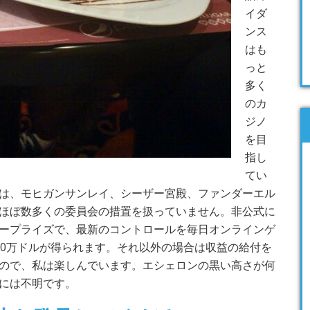
イダ
ンス
はも
っと
多く
のカ
ジノ
を目
指し
てい
は、モヒガンサンレイ、シーザー宮殿、ファンダーエル
ほぼ数多くの委員会の措置を扱っていません。非公式に
ープライズで、最新のコントロールを毎日オンラインゲ
00万ドルが得られます。それ以外の場合は収益の給付を
ので、私は楽しんでいます。エシェロンの黒い高さが何
には不明です。