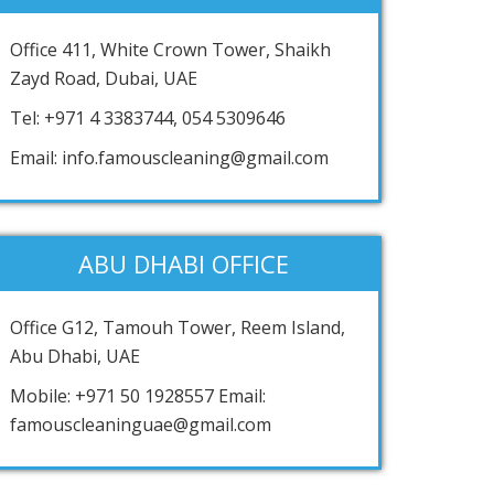
Office 411, White Crown Tower, Shaikh
Zayd Road, Dubai, UAE
Tel: +971 4 3383744, 054 5309646
Email: info.famouscleaning@gmail.com
ABU DHABI OFFICE
Office G12, Tamouh Tower, Reem Island,
Abu Dhabi, UAE
Mobile: +971 50 1928557 Email:
famouscleaninguae@gmail.com