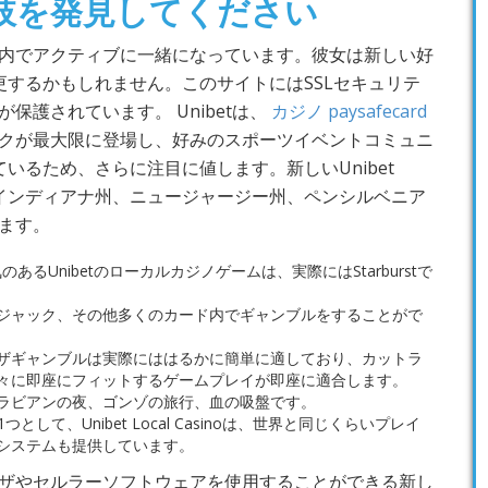
肢を発見してください
内でアクティブに一緒になっています。彼女は新しい好
更するかもしれません。このサイトにはSSLセキュリテ
保護されています。 Unibetは、
カジノ paysafecard
クが最大限に登場し、好みのスポーツイベントコミュニ
いるため、さらに注目に値します。新しいUnibet
ナ州、インディアナ州、ニュージャージー州、ペンシルベニア
ます。
あるUnibetのローカルカジノゲームは、実際にはStarburstで
ジャック、その他多くのカード内でギャンブルをすることがで
ザギャンブルは実際にははるかに簡単に適しており、カットラ
々に即座にフィットするゲームプレイが即座に適合します。
ラビアンの夜、ゴンゾの旅行、血の吸盤です。
として、Unibet Local Casinoは、世界と同じくらいプレイ
システムも提供しています。
ザやセルラーソフトウェアを使用することができる新し