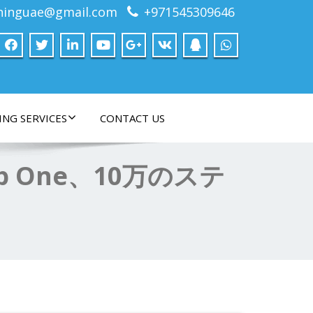
ninguae@gmail.com
+971545309646
ING SERVICES
CONTACT US
ep One、10万のステ